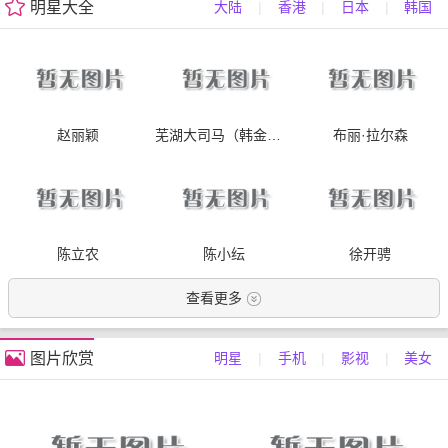
明星大全
大陆
|
香港
|
日本
|
韩国
赵丽颖
芜湖大司马（韩金龙）
布丽·拉尔森
陈立农
陈小纭
徐开骋
查看更多
图片欣赏
明星
|
手机
|
影视
|
美女