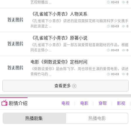
艺视频播出 ...
03-03
0
《孔雀城下小青衣》人物关系
《孔雀城下小青衣》讲述的是双面探花郎与脑洞科学少女携手
共赴浪漫之 ...
03-03
0
《孔雀城下小青衣》原著小说
《孔雀城下小青衣》是一部古装爱情轻喜剧题材的作品，根据
同名言情小 ...
03-03
0
电影《倒数说爱你》定档时间
《倒数说爱你》是由陈飞宇、周也领衔主演的爱情电影，讲述
青梅竹马的 ...
03-03
0
查看更多
剧情介绍
电视
|
电影
|
穿帮
|
影视
|
热播剧集
热播电影