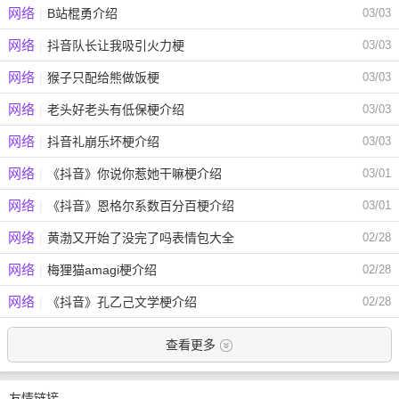
网络
|
B站棍勇介绍
03/03
网络
|
抖音队长让我吸引火力梗
03/03
网络
|
猴子只配给熊做饭梗
03/03
网络
|
老头好老头有低保梗介绍
03/03
网络
|
抖音礼崩乐坏梗介绍
03/03
网络
|
《抖音》你说你惹她干嘛梗介绍
03/01
网络
|
《抖音》恩格尔系数百分百梗介绍
03/01
网络
|
黄渤又开始了没完了吗表情包大全
02/28
网络
|
梅狸猫amagi梗介绍
02/28
网络
|
《抖音》孔乙己文学梗介绍
02/28
查看更多
友情链接