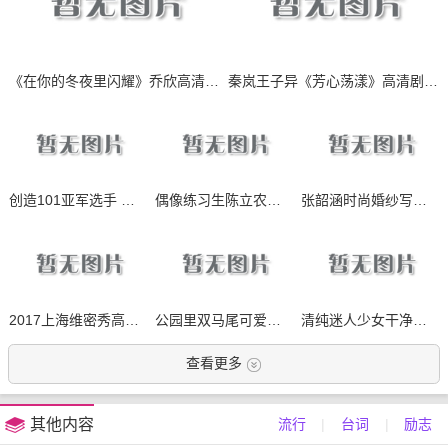
《在你的冬夜里闪耀》乔欣高清人物剧照
秦岚王子异《芳心荡漾》高清剧照图片
创造101亚军选手 小富婆吴宣仪写真
偶像练习生陈立农高清治愈系微笑写真
张韶涵时尚婚纱写真，美呆了
2017上海维密秀高清超模走秀大图
公园里双马尾可爱少女甜美清新写真
清纯迷人少女干净气质唯美写真
查看更多
其他内容
流行
|
台词
|
励志