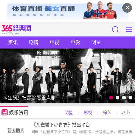
✕
资讯
剧情
电视
电影
明星
《狂飙》扫黑除恶重点剧
娱乐资讯
明星
|
影视
|
综艺
|
八卦
《孔雀城下小青衣》播出平台
网剧《孔雀城下小青衣》是由周峻纬、张楚寒主演，将在爱奇