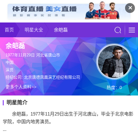
✕
首页
明星大全
余皑磊
余皑磊
1977年11月29日 河北省唐山市
中国
演员
经纪公司: 北京唐德凤凰演艺经纪有限公司
更多个人资料>>
热度：0
明星简介
余皑磊，1977年11月29日出生于河北唐山，毕业于北京电影
学院，中国内地男演员。
...