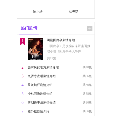
陈小纭
徐开骋
热门剧情
1
网剧回廊亭剧情介绍
《回廊亭》是改编自东野圭吾推
理小说《回廊亭杀人事件 ...
共12集
2
去有风的地方剧情介绍
共40集
3
九霄寒夜暖剧情介绍
共36集
4
星汉灿烂剧情介绍
共56集
5
少林问道剧情介绍
共38集
6
唐朝诡事录剧情介绍
共36集
7
楼外楼剧情介绍
共36集