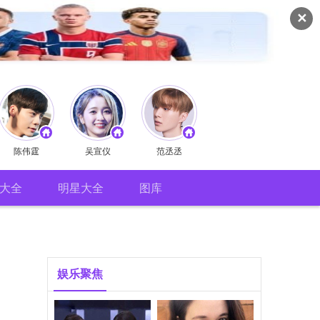
✕
陈伟霆
吴宣仪
范丞丞
大全
明星大全
图库
娱乐聚焦