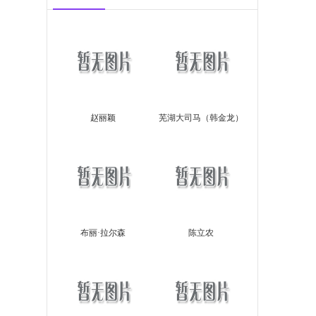
赵丽颖
芜湖大司马（韩金龙）
布丽·拉尔森
陈立农