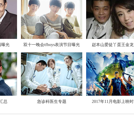
张碧晨对狗仔爆粗口是真是假
福曝光
双十一晚会tfboys表演节目曝光
赵本山爱徒丫蛋王金龙
极限挑战第三季第九期插曲背景音
汇总
急诊科医生专题
2017年11月电影上映
2017全球最美面孔候选人有你的偶