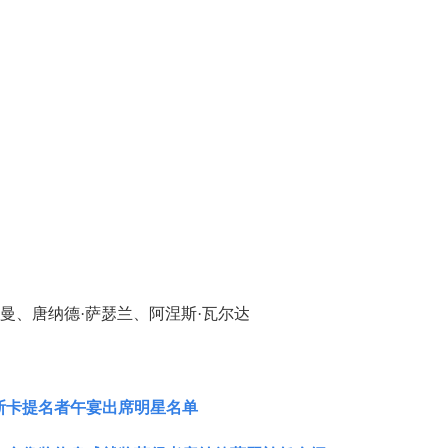
兹曼、唐纳德·萨瑟兰、阿涅斯·瓦尔达
8奥斯卡提名者午宴出席明星名单