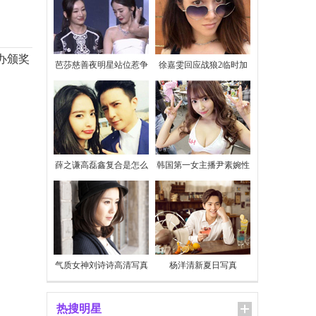
办颁奖
芭莎慈善夜明星站位惹争
徐嘉雯回应战狼2临时加
议
价
薛之谦高磊鑫复合是怎么
韩国第一女主播尹素婉性
回事
感私照
气质女神刘诗诗高清写真
杨洋清新夏日写真
热搜明星