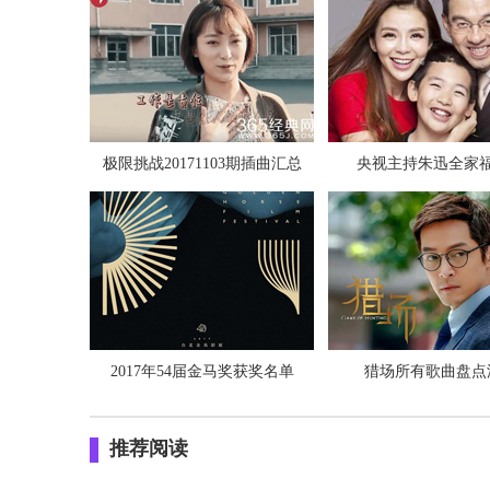
极限挑战20171103期插曲汇总
央视主持朱迅全家
2017年54届金马奖获奖名单
猎场所有歌曲盘点
推荐阅读