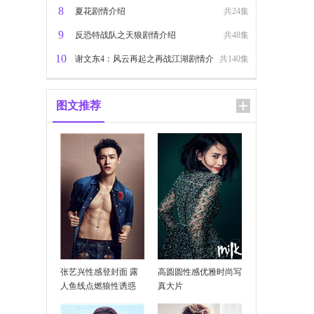
8
夏花剧情介绍
共24集
9
反恐特战队之天狼剧情介绍
共48集
10
谢文东4：风云再起之再战江湖剧情介
共140集
绍
图文推荐
张艺兴性感登封面 露
高圆圆性感优雅时尚写
人鱼线点燃狼性诱惑
真大片