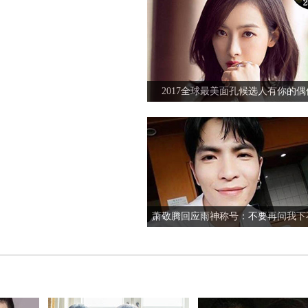
胡歌薛佳凝美国约会再续前缘
杨洋新歌就像是IDOL下载试听mv