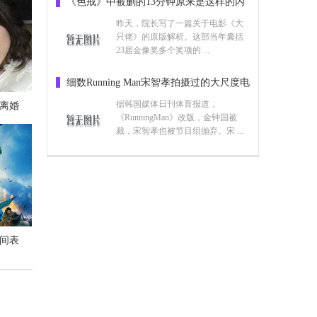
《色戒》中被删的13分钟原来是这样的内
容！
昨天，院长写了一篇关于电影《大
只佬》的原版解析。这部当年囊括
23届金像奖多个奖项的 ...
细数Running Man宋智孝拍摄过的大尺度电
影
据韩国媒体日刊体育报道，
离婚
《RunningMan》改版，金钟国被
裁，宋智孝也被节目组抛弃。宋 ...
乐整理
时间表
像吗