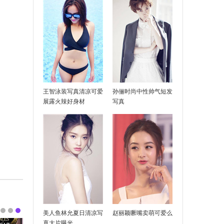
王智泳装写真清凉可爱
孙俪时尚中性帅气短发
展露火辣好身材
写真
美人鱼林允夏日清凉写
赵丽颖噘嘴卖萌可爱么
真大片曝光