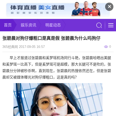
✕
首页
娱乐资讯
明星动态
张碧晨对狗仔爆粗口是真是假 张碧晨为什么吗狗仔
365经典网 2017-09-05 16:57
0
早上才报道过张碧晨和奚梦瑶机场同行斗艳，张碧晨哈晒出美腿
和奚梦瑶一比高下，但是奚梦瑶可是超模，那大长腿可不是吹的，张
碧晨分分钟被秒杀啊，直到现在，张碧晨的热搜依然还在，但是张碧
晨却又被媒体曝光对狗仔爆粗口，这是真的吗？