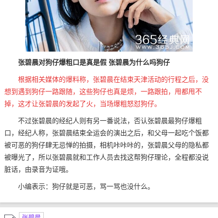
张碧晨对狗仔爆粗口是真是假 张碧晨为什么吗狗仔
根据相关媒体的爆料称，张碧晨在结束天津活动的行程之后，没
想到遇到狗仔一路跟随，这些狗仔也真是烦，一路跟拍，甩都甩不
掉，这才让张碧晨的发起了火，当场爆粗怒怼狗仔。
不过张碧晨的经纪人则有另一番说法，否认张碧晨最狗仔爆粗
口，经纪人称，张碧晨结束全运会的演出之后，和父母一起吃个饭都
被可恶的狗仔肆无忌惮的拍摄，相机咔咔咔的，张碧晨父母的隐私都
被曝光了，所以张碧晨就和工作人员去找这帮狗仔理论，全程都没说
脏话，由录音为证哦。
小编表示：狗仔就是可恶，骂一骂也没什么。
张碧晨