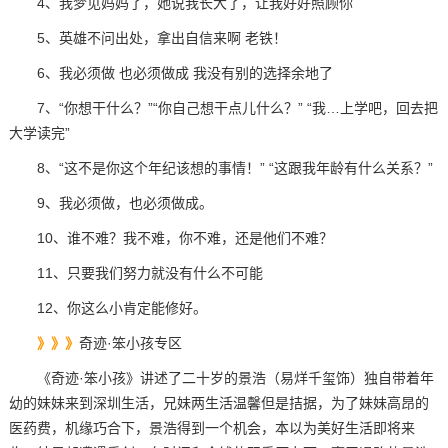
4、我梦见妈妈了，她说我长大了，让我好好照顾你
5、英雄不问出处，拿出自信来啊 老铁！
6、我必须做 也必须做成 我没有别的选择余地了
7、“你想干什么？”“你自己想干点儿什么？” “我…上学吧，回去把
大学读完”
8、“这不是你这个年纪该想的事情！” “这跟我年龄有什么关系？”
9、我必须做，也必须做成。
10、谁不难？我不难，你不难，还是他们不难？
11、只要我们努力就没有什么不可能
12、你这么小肯定能修好。
》》》
奇迹·笨小孩专区
《奇迹·笨小孩》讲述了二十岁的景浩（易烊千玺饰）独自带着年
幼的妹妹来到深圳生活，兄妹两生活温馨但是拮据，为了妹妹高昂的
医药费，机缘巧合下，景浩得到一个机会，本以为美好生活即将来