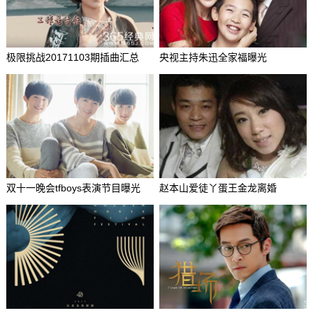
极限挑战20171103期插曲汇总
央视主持朱迅全家福曝光
双十一晚会tfboys表演节目曝光
赵本山爱徒丫蛋王金龙离婚