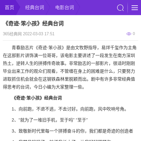
首页
经典台词
电影台词
《奇迹·笨小孩》经典台词
365经典网 2022-03-03 17:51
0
青春励志片《奇迹·笨小孩》是由文牧野指导，易烊千玺作为主角
在这部影片讲饰演一位哥哥，该电影主要讲述了一段发生在南方深圳
热土，逆转人生的拼搏传奇故事。非常励志的一部影片，很适时刚刚
毕业出来工作的观众们观看，不管缠在身上的困难是什么，只要努力
进取抓住机会就会在这钢铁森林里脱颖而出。剧中有许多非常经典值
得思考的台词，今日小编为大家整理一些。
《奇迹·笨小孩》经典台词
1、向前跑，不退不逃，不去讨好。向前跑，风中吹响号角。
2、“就为了一堆旧手机，至于吗” “至于”
3、致敬新时代里每一个拼搏奋斗的你，我们都是奇迹的创造者