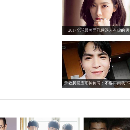
胡歌薛佳凝美国约会再续前缘
杨洋新歌就像是IDOL下载试听mv