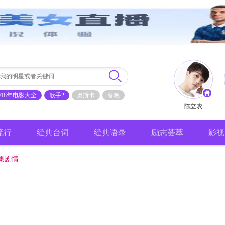
018年电影大全
歌手2
奥斯卡
春晚
陈立农
流行
经典台词
经典语录
励志荟萃
影视
集剧情