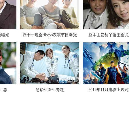
张碧晨对狗仔爆粗口是真是假
福曝光
双十一晚会tfboys表演节目曝光
赵本山爱徒丫蛋王金龙
极限挑战第三季第九期插曲背景音
汇总
急诊科医生专题
2017年11月电影上映
2017全球最美面孔候选人有你的偶