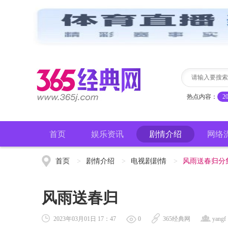
热点内容：
2
首页
娱乐资讯
剧情介绍
网络
首页
>
剧情介绍
>
电视剧剧情
>
风雨送春归分
风雨送春归
2023年03月01日 17：47
0
365经典网
yangf