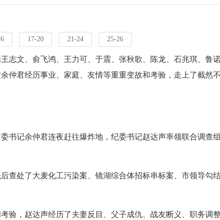
16
17-20
21-24
25-26
由王志文、俞飞鸿、王力可、于震、张秋歌、陈龙、石兆琪、鲁
友余仲君经历事业、家庭、友情等重重变故和考验，走上了截然
市委书记余仲君连夜赶往爆炸地，纪委书记赵达声率领联合调查
先后查处了大麦化工污染案、镜湖综合体招标串标案、市领导勾
和考验，赵达声经历了夫妻反目、父子成仇、战友断义、职务调