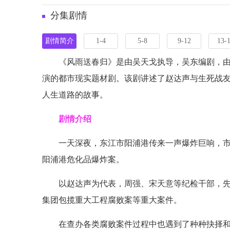
分集剧情
剧情简介
1-4
5-8
9-12
13-
《风雨送春归》是由吴天戈执导，吴东编剧，
演的都市现实题材剧。该剧讲述了赵达声与生死战
人生道路的故事。
剧情介绍
一天深夜，东江市阳浦港传来一声爆炸巨响，
阳浦港危化品爆炸案。
以赵达声为代表，周强、宋天意等纪检干部，
集团包揽重大工程腐败案等重大案件。
在查办各类腐败案件过程中也遇到了种种抉择