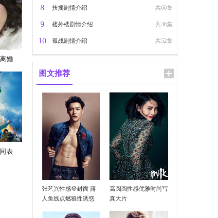
8
扶摇剧情介绍
共66集
9
楼外楼剧情介绍
共36集
10
孤战剧情介绍
共52集
离婚
图文推荐
乐整理
时间表
像吗
张艺兴性感登封面 露
高圆圆性感优雅时尚写
人鱼线点燃狼性诱惑
真大片