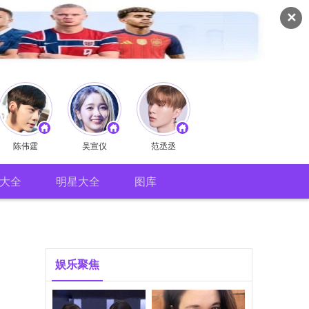
✕
陈伟霆
吴宣仪
范丞丞
大全
明星大全
图库
娱乐聚焦