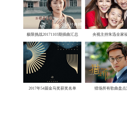
极限挑战20171103期插曲汇总
央视主持朱迅全家
2017年54届金马奖获奖名单
猎场所有歌曲盘点