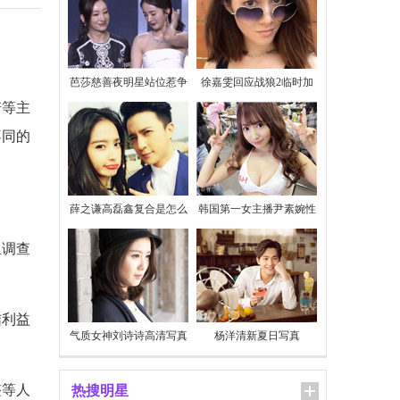
芭莎慈善夜明星站位惹争
徐嘉雯回应战狼2临时加
议
价
诺等主
不同的
薛之谦高磊鑫复合是怎么
韩国第一女主播尹素婉性
回事
感私照
组调查
结利益
气质女神刘诗诗高清写真
杨洋清新夏日写真
整等人
热搜明星