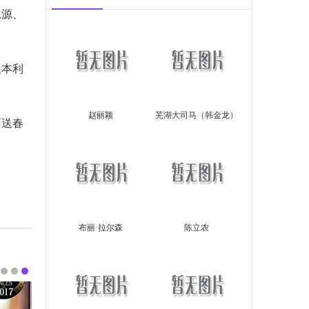
思源、
根本利
赵丽颖
芜湖大司马（韩金龙）
雨送春
布丽·拉尔森
陈立农