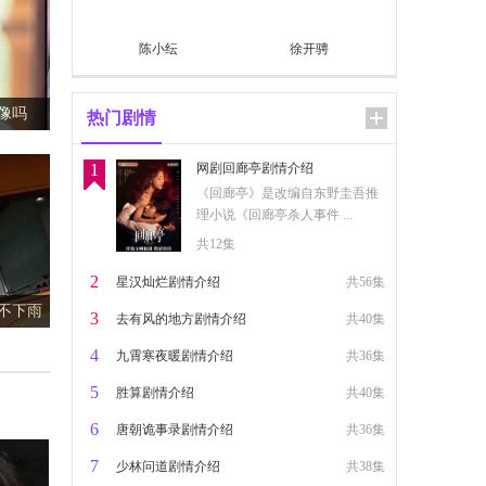
陈小纭
徐开骋
？
热门剧情
1
网剧回廊亭剧情介绍
《回廊亭》是改编自东野圭吾推
理小说《回廊亭杀人事件 ...
共12集
2
星汉灿烂剧情介绍
共56集
及歌词
3
去有风的地方剧情介绍
共40集
4
九霄寒夜暖剧情介绍
共36集
5
胜算剧情介绍
共40集
6
唐朝诡事录剧情介绍
共36集
7
少林问道剧情介绍
共38集