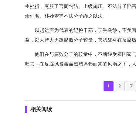
生挫折，克服了官商勾结、上级施压、不法分子陷
余仲君、林妙雪等不法分子绳之以法。
以赵达声为代表的纪检干部，宁丢乌纱，不负
益，以大智大勇跟腐败分子较量，忘我战斗在反腐
他们在与腐败分子的较量中，不断经受着国家
归去，在反腐风暴轰轰烈烈席卷而来的风雨之下，
1
2
3
相关阅读