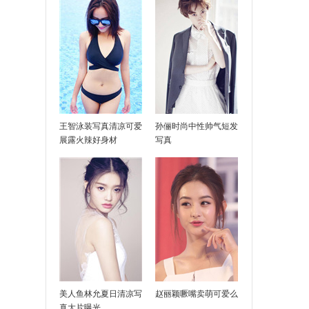
不下雨
王智泳装写真清凉可爱
孙俪时尚中性帅气短发
展露火辣好身材
写真
美人鱼林允夏日清凉写
赵丽颖噘嘴卖萌可爱么
真大片曝光