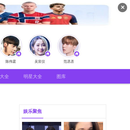
✕
陈伟霆
吴宣仪
范丞丞
大全
明星大全
图库
娱乐聚焦