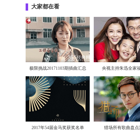
大家都在看
极限挑战20171103期插曲汇总
央视主持朱迅全家
2017年54届金马奖获奖名单
猎场所有歌曲盘点