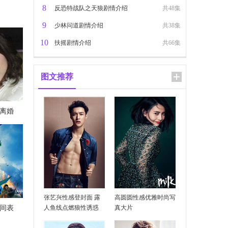
8
反恐特战队之天狼剧情介绍
共48集
9
少林问道剧情介绍
共38集
10
扶摇剧情介绍
共66集
图文推荐
离婚
乐整理
张艺兴性感登封面 露
高圆圆性感优雅时尚写
时间表
人鱼线点燃狼性诱惑
真大片