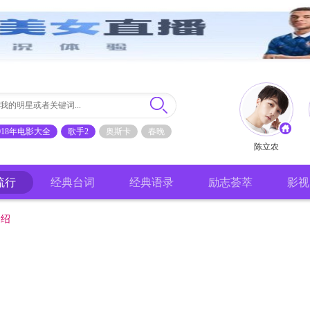
018年电影大全
歌手2
奥斯卡
春晚
陈立农
流行
经典台词
经典语录
励志荟萃
影视
介绍