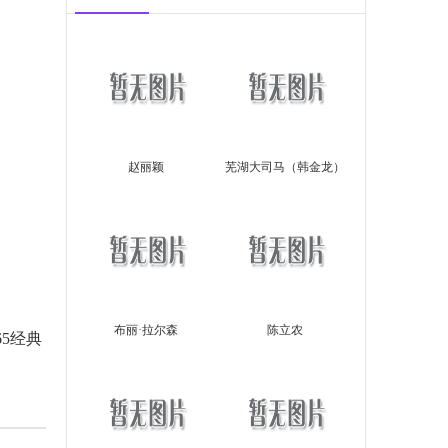
赵丽颖
芜湖大司马（韩金龙）
布丽·拉尔森
陈立农
5经典