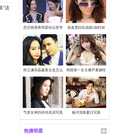
猫”这
芭莎慈善夜明星站位惹争
徐嘉雯回应战狼2临时加
议
价
薛之谦高磊鑫复合是怎么
韩国第一女主播尹素婉性
回事
感私照
气质女神刘诗诗高清写真
杨洋清新夏日写真
热搜明星