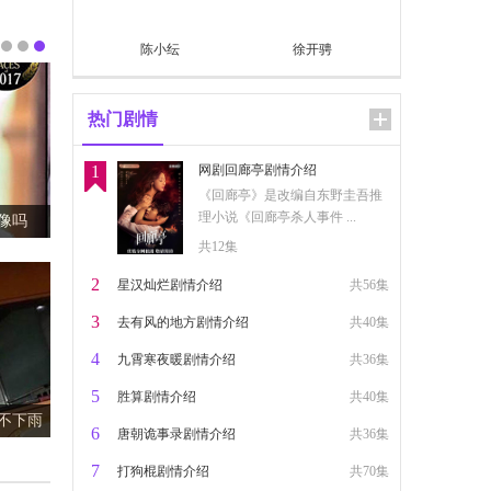
陈小纭
徐开骋
热门剧情
1
网剧回廊亭剧情介绍
《回廊亭》是改编自东野圭吾推
理小说《回廊亭杀人事件 ...
？
共12集
2
星汉灿烂剧情介绍
共56集
3
去有风的地方剧情介绍
共40集
4
九霄寒夜暖剧情介绍
共36集
5
胜算剧情介绍
共40集
及歌词
6
唐朝诡事录剧情介绍
共36集
7
打狗棍剧情介绍
共70集