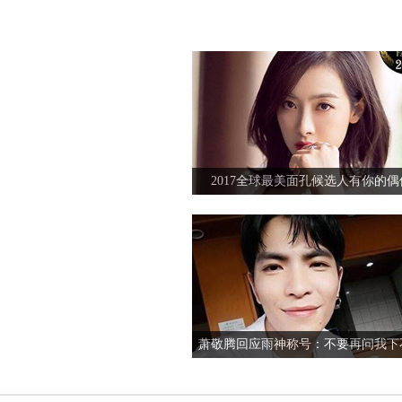
胡歌薛佳凝美国约会再续前缘
杨洋新歌就像是IDOL下载试听mv