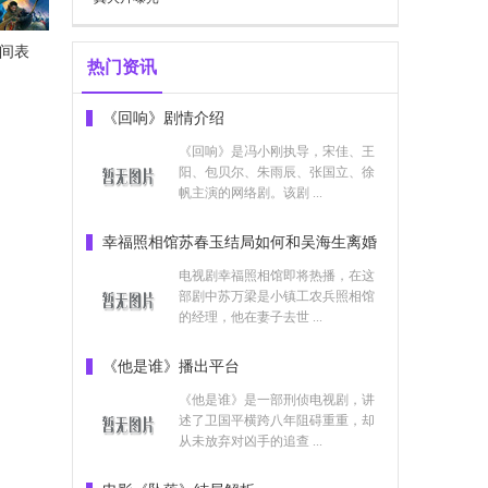
时间表
热门资讯
《回响》剧情介绍
像吗
《回响》是冯小刚执导，宋佳、王
阳、包贝尔、朱雨辰、张国立、徐
帆主演的网络剧。该剧 ...
幸福照相馆苏春玉结局如何和吴海生离婚
了吗
电视剧幸福照相馆即将热播，在这
部剧中苏万梁是小镇工农兵照相馆
的经理，他在妻子去世 ...
不下雨
《他是谁》播出平台
《他是谁》是一部刑侦电视剧，讲
述了卫国平横跨八年阻碍重重，却
从未放弃对凶手的追查 ...