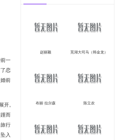
赵丽颖
芜湖大司马（韩金龙）
婚前一
有了恋
结婚前
布丽·拉尔森
陈立农
此展开。
接踵而
为旅行
之坠入