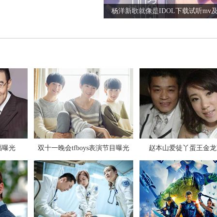
杨洋新歌就像是IDOL下载试听mv
张碧晨对狗仔爆粗口是真是假
福曝光
双十一晚会tfboys表演节目曝光
赵本山爱徒丫蛋王金龙
极限挑战第三季第九期插曲背景音