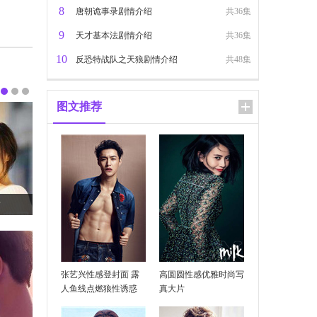
8
唐朝诡事录剧情介绍
共36集
9
天才基本法剧情介绍
共36集
10
反恐特战队之天狼剧情介绍
共48集
图文推荐
？
张艺兴性感登封面 露
高圆圆性感优雅时尚写
人鱼线点燃狼性诱惑
真大片