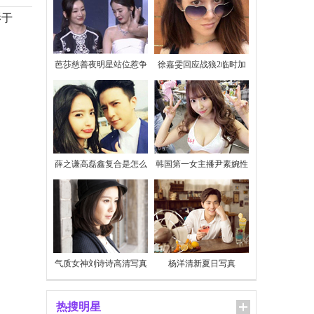
影于
芭莎慈善夜明星站位惹争
徐嘉雯回应战狼2临时加
议
价
薛之谦高磊鑫复合是怎么
韩国第一女主播尹素婉性
回事
感私照
气质女神刘诗诗高清写真
杨洋清新夏日写真
热搜明星