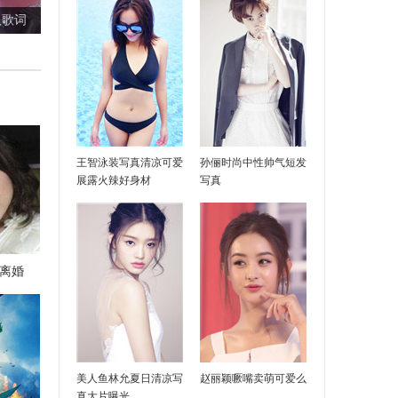
及歌词
王智泳装写真清凉可爱
孙俪时尚中性帅气短发
展露火辣好身材
写真
离婚
乐整理
美人鱼林允夏日清凉写
赵丽颖噘嘴卖萌可爱么
真大片曝光