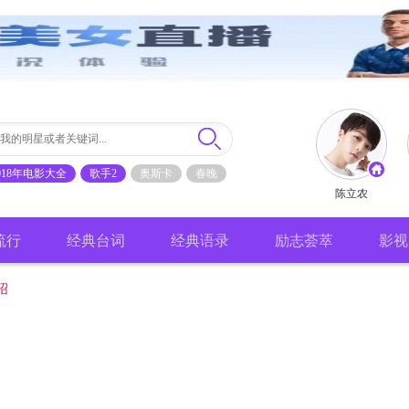
018年电影大全
歌手2
奥斯卡
春晚
陈立农
流行
经典台词
经典语录
励志荟萃
影视
绍