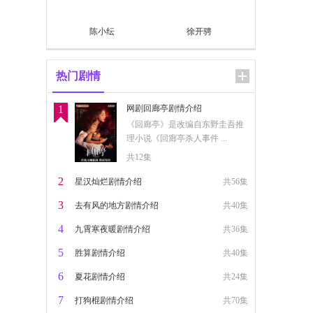
陈小纭
徐开骋
热门剧情
1
网剧回廊亭剧情介绍
《回廊亭》是改编自东野圭吾推
理小说《回廊亭杀人事件 ...
共12集
2
星汉灿烂剧情介绍
共56集
3
去有风的地方剧情介绍
共40集
4
九霄寒夜暖剧情介绍
共36集
5
胜算剧情介绍
共40集
6
夏花剧情介绍
共24集
7
打狗棍剧情介绍
共70集