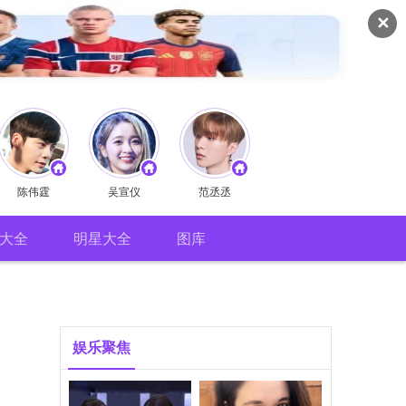
✕
陈伟霆
吴宣仪
范丞丞
大全
明星大全
图库
娱乐聚焦