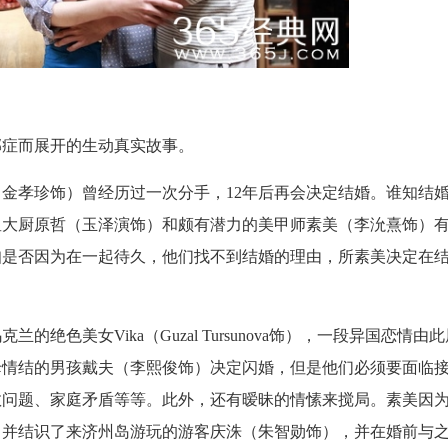
郁症而展开的生动真实故事。
金孝珍饰）曾经历过一次分手，12年后再会决定结婚。谁知结
星大厨原哲（玉泽演饰）和颇有潜力的美甲师素美（李沇熹饰）
知是否因为在一起待久，他们找不到结婚的理由，所素美决定在
色美女Vika（Guzal Tursunova饰），一段异国恋情由
母情结的男孩戴夫（李熙俊饰）决定闪婚，但是他们必须要面临
教问题、家庭矛盾等等。此外，还有暧昧的情愫来搅局。素美因
，并结识了来济州岛游玩的游客庆洙（朱智勋饰），并在婚前与