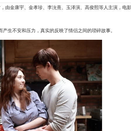
片，由金康宇、金孝珍、李沇熹、玉泽演、高俊熙等人主演，电
而产生不安和压力，真实的反映了情侣之间的琐碎故事。