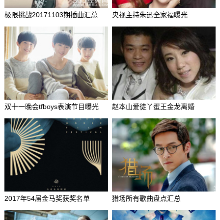
极限挑战20171103期插曲汇总
央视主持朱迅全家福曝光
双十一晚会tfboys表演节目曝光
赵本山爱徒丫蛋王金龙离婚
2017年54届金马奖获奖名单
猎场所有歌曲盘点汇总