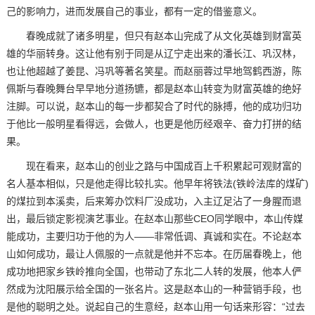
己的影响力，进而发展自己的事业，都有一定的借鉴意义。
春晚成就了诸多明星，但只有赵本山完成了从文化英雄到财富英
雄的华丽转身。这让他有别于同是从辽宁走出来的潘长江、巩汉林，
也让他超越了姜昆、冯巩等著名笑星。而赵丽蓉过早地驾鹤西游，陈
佩斯与春晚舞台早早地分道扬镳，都是赵本山转变为财富英雄的绝好
注脚。可以说，赵本山的每一步都契合了时代的脉搏，他的成功归功
于他比一般明星看得远，会做人，也更是他历经艰辛、奋力打拼的结
果。
现在看来，赵本山的创业之路与中国成百上千积累起可观财富的
名人基本相似，只是他走得比较扎实。他早年将铁法(铁岭法库的煤矿)
的煤拉到本溪卖，后来筹办饮料厂没成功，入主辽足沾了一身腥而退
出，最后锁定影视演艺事业。在赵本山那些CEO同学眼中，本山传媒
能成功，主要归功于他的为人——非常低调、真诚和实在。不论赵本
山如何成功，最让人佩服的一点就是他并不忘本。在历届春晚上，他
成功地把家乡铁岭推向全国，也带动了东北二人转的发展，他本人俨
然成为沈阳展示给全国的一张名片。这是赵本山的一种营销手段，也
是他的聪明之处。说起自己的生意经，赵本山用一句话来形容：“过去