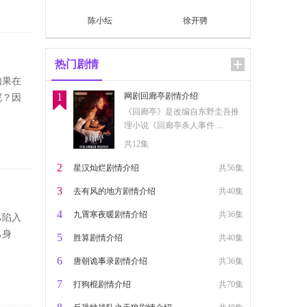
陈小纭
徐开骋
热门剧情
如果在
1
网剧回廊亭剧情介绍
呢？因
《回廊亭》是改编自东野圭吾推
理小说《回廊亭杀人事件 ...
共12集
2
星汉灿烂剧情介绍
共56集
3
去有风的地方剧情介绍
共40集
4
九霄寒夜暖剧情介绍
共36集
己陷入
己身
5
胜算剧情介绍
共40集
6
唐朝诡事录剧情介绍
共36集
7
打狗棍剧情介绍
共70集