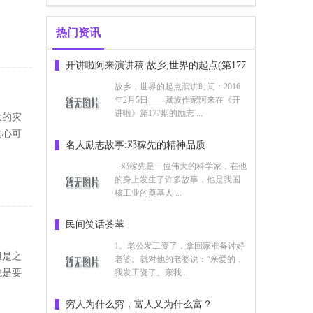
热门资讯
开讲啦阿来演讲稿:故乡,世界的起点(第177
期)
故乡，世界的起点演讲时间：2016
年2月5日——藏族作家阿来在《开
讲啦》第177期的励志 ...
大的灾
的心可
名人励志故事:邓稼先的精神品质
邓稼先是一位伟大的科学家，在他
的身上发生了许多故事，他是我国
核工业的奠基人 ...
民间笑话荟萃
1。老公发工资了，拿回家准备讨好
但是之
老婆。就对他的老婆说：“亲爱的，
也是要
我发工资了。亲我 ...
穷人为什么穷，富人又为什么富？