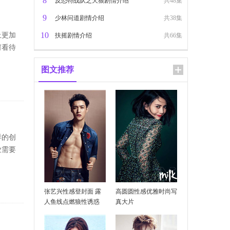
8
反恐特战队之天狼剧情介绍
共48集
9
少林问道剧情介绍
共38集
10
上更加
扶摇剧情介绍
共66集
何看待
图文推荐
样的创
业需要
张艺兴性感登封面 露
高圆圆性感优雅时尚写
人鱼线点燃狼性诱惑
真大片