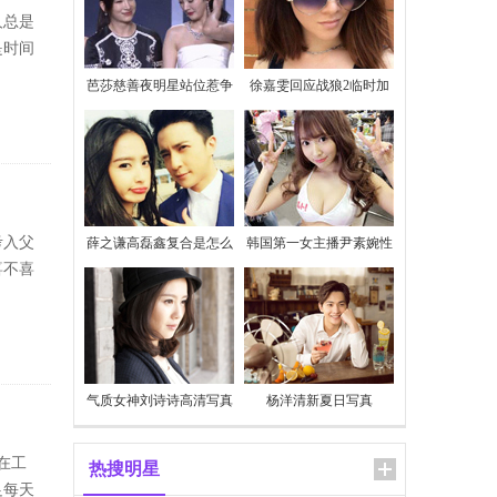
人总是
是时间
芭莎慈善夜明星站位惹争
徐嘉雯回应战狼2临时加
议
价
考入父
薛之谦高磊鑫复合是怎么
韩国第一女主播尹素婉性
回事
感私照
喜不喜
气质女神刘诗诗高清写真
杨洋清新夏日写真
在工
热搜明星
足每天