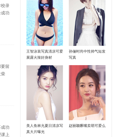
学校录
给成功
王智泳装写真清凉可爱
孙俪时尚中性帅气短发
展露火辣好身材
写真
都要留
没柴
美人鱼林允夏日清凉写
赵丽颖噘嘴卖萌可爱么
不成功
真大片曝光
理课上