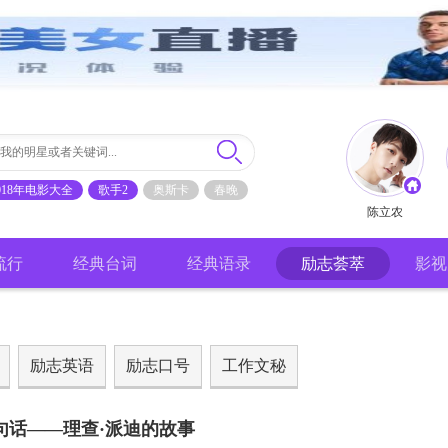
018年电影大全
歌手2
奥斯卡
春晚
陈立农
流行
经典台词
经典语录
励志荟萃
影视
励志英语
励志口号
工作文秘
句话——理查·派迪的故事