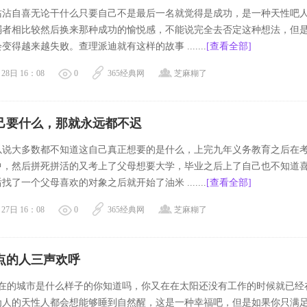
沾沾自喜无论干什么只要自己不是最后一名就觉得是成功，是一种天性吧
弱者相比较然后换来那种成功的愉悦感，不能说完全去否定这种想法，但
变得越来越失败。查理派迪就有这样的故事 .......
[查看全部]
28日 16：08
0
365经典网
芝麻糊了
己要什么，那就永远都不迟
以说大多数都不知道这自己真正想要的是什么，上完九年义务教育之后在
中，然后拼死拼活的又考上了父母想要大学，毕业之后上了自己也不知道
找了一个父母喜欢的对象之后就开始了油米 .......
[查看全部]
27日 16：08
0
365经典网
芝麻糊了
点的人三声欢呼
所在的城市是什么样子的你知道吗，你又在在太阳还没有工作的时候就已经
为人的天性人都会想能够睡到自然醒，这是一种幸福吧，但是如果你只满