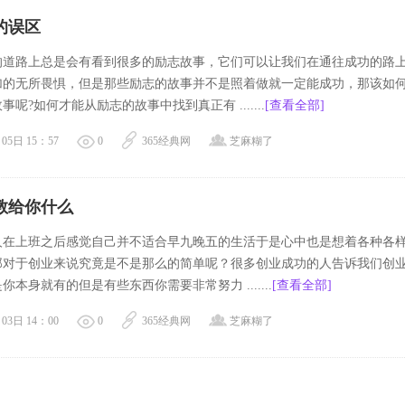
的误区
的道路上总是会有看到很多的励志故事，它们可以让我们在通往成功的路
加的无所畏惧，但是那些励志的故事并不是照着做就一定能成功，那该如
呢?如何才能从励志的故事中找到真正有 .......
[查看全部]
05日 15：57
0
365经典网
芝麻糊了
教给你什么
人在上班之后感觉自己并不适合早九晚五的生活于是心中也是想着各种各
那对于创业来说究竟是不是那么的简单呢？很多创业成功的人告诉我们创
你本身就有的但是有些东西你需要非常努力 .......
[查看全部]
03日 14：00
0
365经典网
芝麻糊了