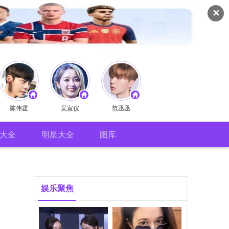
✕
陈伟霆
吴宣仪
范丞丞
大全
明星大全
图库
娱乐聚焦