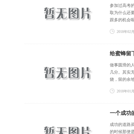
参加过高考
取为什么还
跟多的机会呢
2018年02月
给蜜蜂留
做事圆滑的
几分。其实
烧，留的余地
2018年01月
一个成功
成功的道路
的时候那便