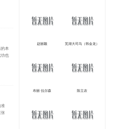
赵丽颖
芜湖大司马（韩金龙）
后的本
成功也
布丽·拉尔森
陈立农
的准
紧张