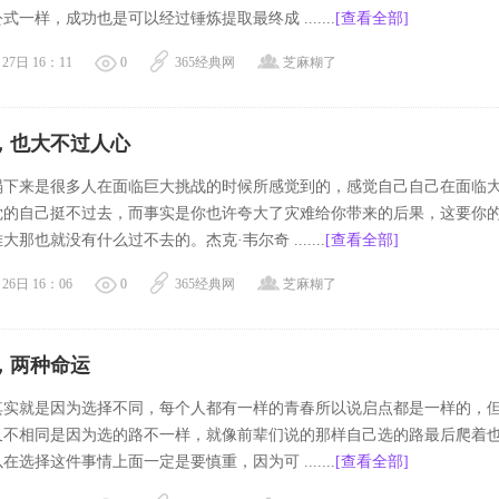
式一样，成功也是可以经过锤炼提取最终成 .......
[查看全部]
27日 16：11
0
365经典网
芝麻糊了
，也大不过人心
塌下来是很多人在面临巨大挑战的时候所感觉到的，感觉自己自己在面临
觉的自己挺不过去，而事实是你也许夸大了灾难给你带来的后果，这要你
那也就没有什么过不去的。杰克·韦尔奇 .......
[查看全部]
26日 16：06
0
365经典网
芝麻糊了
，两种命运
其实就是因为选择不同，每个人都有一样的青春所以说启点都是一样的，
又不相同是因为选的路不一样，就像前辈们说的那样自己选的路最后爬着
在选择这件事情上面一定是要慎重，因为可 .......
[查看全部]