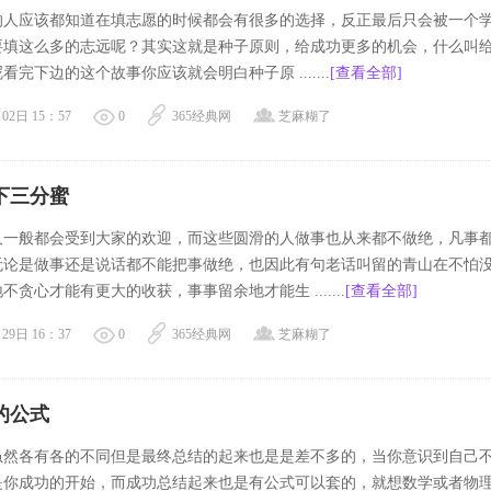
的人应该都知道在填志愿的时候都会有很多的选择，反正最后只会被一个
要填这么多的志远呢？其实这就是种子原则，给成功更多的机会，什么叫
看完下边的这个故事你应该就会明白种子原 .......
[查看全部]
02日 15：57
0
365经典网
芝麻糊了
下三分蜜
人一般都会受到大家的欢迎，而这些圆滑的人做事也从来都不做绝，凡事
无论是做事还是说话都不能把事做绝，也因此有句老话叫留的青山在不怕
不贪心才能有更大的收获，事事留余地才能生 .......
[查看全部]
29日 16：37
0
365经典网
芝麻糊了
的公式
虽然各有各的不同但是最终总结的起来也是是差不多的，当你意识到自己
是你成功的开始，而成功总结起来也是有公式可以套的，就想数学或者物