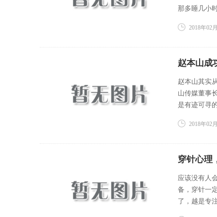
那多睡几小时
2018年02月
赵本山成
赵本山其实
山传媒董事
是有迹可寻的
2018年02月
穿针心理
应该没有人
备，穿针一
了，越是专注