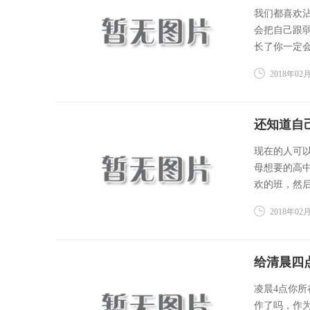
我们都喜欢
会把自己跟
长了你一定会
2018年02月
还知道自
现在的人可
母想要的高
欢的班，然后
2018年02月
给清晨四
凌晨4点你
作了吗，作