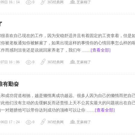
09日 16：14
0
365经典网
芝麻糊了
了
都很喜欢自己现在的工作，因为安稳舒适并且有着固定的工资拿着，但是
时候你被老板通知你被解雇了，如果出现这样的事情你的心情回事怎么样的
作而感到沮丧还是说就回家养老了，我们年 .......
[查看全部]
07日 16：06
0
365经典网
芝麻糊了
唯有勤奋
是和成功背道相驰，越是懒惰离成功越远。很多人因为自己的懒惰而把自
对此他们没有主动的去缓解反而还责怪上天不公其实最大的问题就出在自
一对翅膀他可以带你达到成功的顶峰可以让你 .......
[查看全部]
06日 17：24
0
365经典网
芝麻糊了