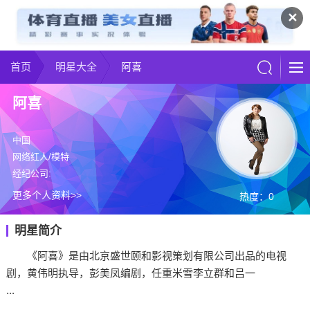
✕
首页
明星大全
阿喜
阿喜
中国
网络红人/模特
经纪公司:
更多个人资料>>
热度：0
明星简介
《阿喜》是由北京盛世颐和影视策划有限公司出品的电视
剧，黄伟明执导，彭美凤编剧，任重米雪李立群和吕一
...