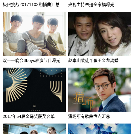
极限挑战20171103期插曲汇总
央视主持朱迅全家福曝光
双十一晚会tfboys表演节目曝光
赵本山爱徒丫蛋王金龙离婚
2017年54届金马奖获奖名单
猎场所有歌曲盘点汇总