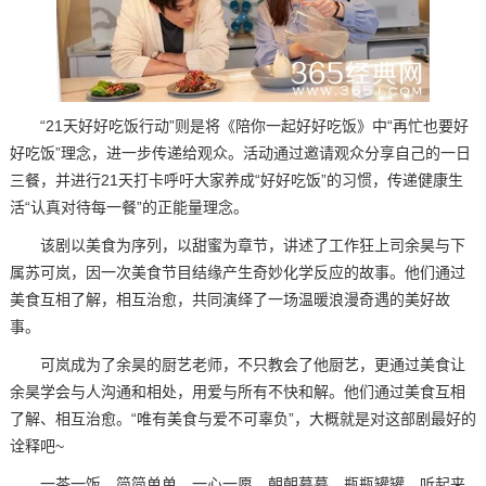
“21天好好吃饭行动”则是将《陪你一起好好吃饭》中“再忙也要好
好吃饭”理念，进一步传递给观众。活动通过邀请观众分享自己的一日
三餐，并进行21天打卡呼吁大家养成“好好吃饭”的习惯，传递健康生
活“认真对待每一餐”的正能量理念。
该剧以美食为序列，以甜蜜为章节，讲述了工作狂上司余昊与下
属苏可岚，因一次美食节目结缘产生奇妙化学反应的故事。他们通过
美食互相了解，相互治愈，共同演绎了一场温暖浪漫奇遇的美好故
事。
可岚成为了余昊的厨艺老师，不只教会了他厨艺，更通过美食让
余昊学会与人沟通和相处，用爱与所有不快和解。他们通过美食互相
了解、相互治愈。“唯有美食与爱不可辜负”，大概就是对这部剧最好的
诠释吧~
一茶一饭，简简单单，一心一愿。朝朝暮暮，瓶瓶罐罐，听起来