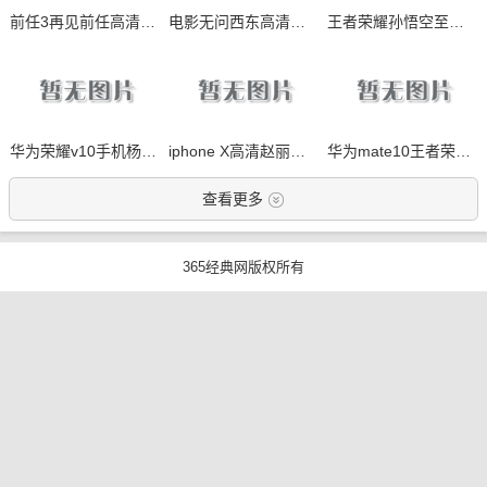
前任3再见前任高清荣耀9手机壁纸图片
电影无问西东高清荣耀9手机壁纸图片
王者荣耀孙悟空至尊宝高清华为mate10手机壁纸
华为荣耀v10手机杨幂高清壁纸大全
iphone X高清赵丽颖手机壁纸
华为mate10王者荣耀诸葛亮高清壁纸
查看更多
365经典网版权所有