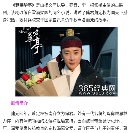
《鹤唳华亭》
是由杨文军执导，罗晋、李一桐领衔主演的古装
剧。该剧改编自雪满梁园的同名小说，讲述了储君萧定权为国天下孤
身犯险，收付兵权交于国家自己背负千秋骂名而死的故事。
剧情简介
建元四年，萧定权被南齐立为储君。外有一代名将的母舅顾思林
力撑，内有清流领袖的太傅卢世瑜支持，因而被皇帝萧赜所忌惮打
压。深受儒家传统教育的定权渴慕父爱，谨守臣子与儿子的责任，萧