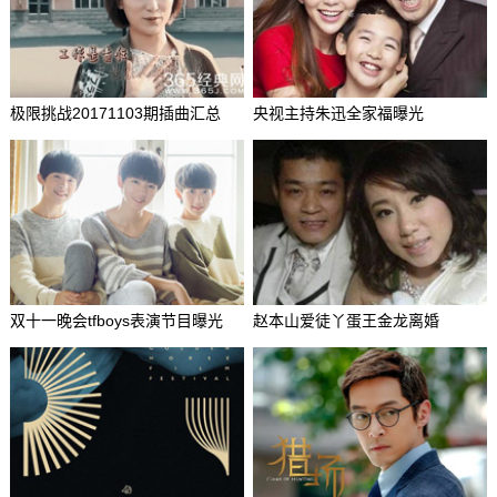
极限挑战20171103期插曲汇总
央视主持朱迅全家福曝光
双十一晚会tfboys表演节目曝光
赵本山爱徒丫蛋王金龙离婚