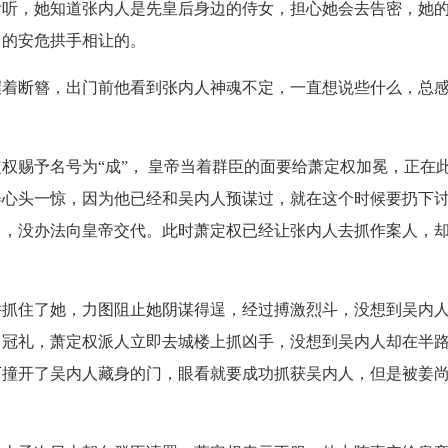
偷听，她知道张内人是先皇后身边的侍女，担心她会去告密，她
己的安危拱手相让的。
握着断簪，出门前他看到张内人神魂不定，一直想说些什么，总
权赐予名号为“成”， 皇帝当着群臣的面要给萧定权加冕，正在
得心头一惊，因为他已经和吴内人预谋过，就在这个时候要扔下
了，没办法向皇帝交代。此时萧定权已经让张内人去抓作案人，
并抓住了她，力图阻止她阴谋得逞，经过搏激烈斗，没想到吴内
了冠礼，萧定权派人立即去城楼上抓凶手，没想到吴内人却在半
下撞开了吴内人藏身的门，眼看就要成功抓获吴内人，但是被姜