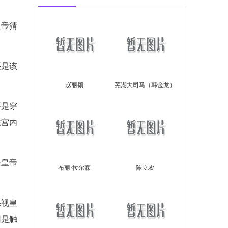
皇帝猜
还是该
赵丽颖
芜湖大司马（韩金龙）
要是穿
东宫内
是皇帝
布丽·拉尔森
陈立农
怒视皇
因是触