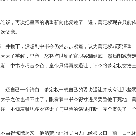
他吃饭，再次把皇帝的话重新向他复述了一遍，萧定权现在只能
一次父亲。
都一并揽下，没想到中书令仍然步步紧逼，认为萧定权罪责深重
来为太子辩解，皇帝一怒将卢世瑜的官职罢黜到底，然后削减萧
浪潮，中书令巧言令色，皇帝只得再次退让，下令将萧定权交给
申，还自己一个清白。萧定权一想自己的妥协退让并没有让那些
的太子之位也保不住了，眼看着中书令得寸进尺要置他于死地。
秩序，不知羞耻地多次将太子与皇帝的谈话打断，完全丧失了一
王不由得惊慌起来，他清楚地记得吴内人已经被灭口，前一日他