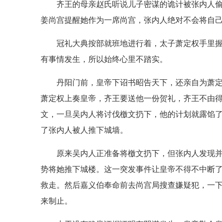
齐王的母亲赵氏听说儿子密谋的诡计被张内人
姜尚宫提醒她作为一席尚宫，张内人绝对不会将自
冠礼大典按部就班地进行着，太子萧定权手里
有事情发生，所以始终心里不踏实。
丹阳门前，皇帝下诏书昭告天下，还亲自为萧定
萧定权上奏皇帝，齐王要送他一份贺礼，齐王不由
文，一旦吴内人将讨伐檄文扔下，他的计划就露馅
了张内人被人推下城墙。
原来吴内人正准备将檄文扔下，但张内人发现
势将她推下城楼。这一突发事件让皇帝不得不中断
救走。然后嘉义伯奉命前去尚宫局搜查嫌疑犯，一
来制止。