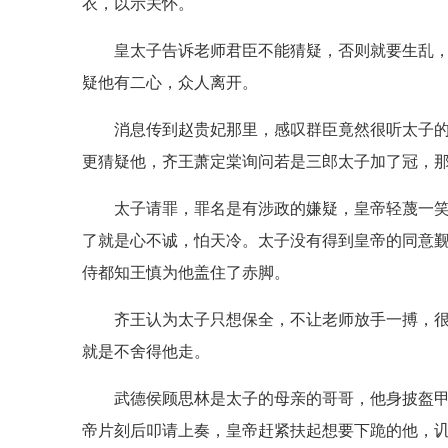
衣，以示关怀。
皇太子告诉老师君臣不能猜疑，否则就要生乱
疑他有二心，众人离开。
消息传到赵贵妃那里，感叹群臣竟然很听太子
更猜疑他，齐王萧定棠询问若是三郎太子加了冠，
太子请罪，罪名是有涉政的嫌疑，皇帝轻蔑一
了就是心不诚，怕天冷。太子没有得到皇帝的同意
侍都知王慎为他盖住了赤脚。
齐王认为太子只想保全，不让老师放手一搏，
就是不舍得他走。
武德侯顾思林是太子的母亲的哥哥，他身披盔
帝片刻后叩请上奏，皇帝赶紧扶起想要下跪的他，