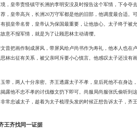
压境，皇帝责怪镇守长洲的李明安没及时报告这个军情，下令夺
荐，皇帝高兴，长洲20万守军都是他的旧部，他调度最合适。
，有损皇帝名誉，皇帝认为保国最重要，让他放心。太子终于被
实故意不报军情，就是为了让顾思林主动请缨。
陆文昔把画作制成屏风，带屏风给卢尚书作为寿礼，他本人也在
顾思林出征有关系，被父亲呵斥要小心慎言。他感叹太子还没有
了玉带，两人十分亲密。齐王透露太子不孝，皇后死他不在身边
把揭露他不忠不孝的讨伐檄文扔下即可。尚服局尚服张氏偷听到
，非常忠诚太子，趁着为太子梳理头发的时候正想告诉太子，齐
与齐王齐找同一证据