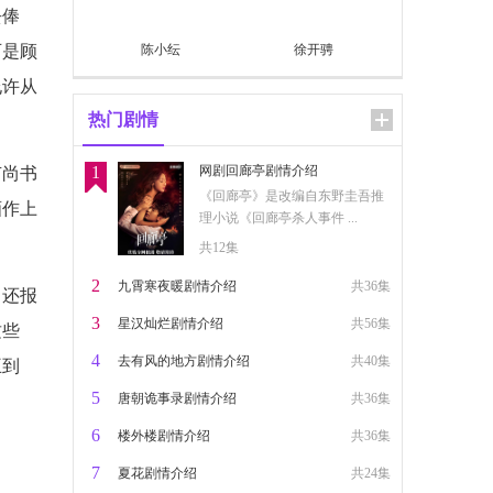
去俸
可是顾
陈小纭
徐开骋
允许从
热门剧情
1
网剧回廊亭剧情介绍
卢尚书
《回廊亭》是改编自东野圭吾推
画作上
理小说《回廊亭杀人事件 ...
共12集
2
九霄寒夜暖剧情介绍
共36集
，还报
3
星汉灿烂剧情介绍
共56集
这些
4
去有风的地方剧情介绍
共40集
王到
5
唐朝诡事录剧情介绍
共36集
6
楼外楼剧情介绍
共36集
7
夏花剧情介绍
共24集