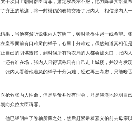
皇太子次日上朝向群臣请罪，萧定权表示不服，他力陈事实给皇
仿了齐王的笔迹，将一封模仿的卷轴交给了张内人，相信张内人
无结果，当他突然听说张内人苏醒了，顿时觉得生起一线希望。
跪在皇帝面前有口难辩的样子，心里十分难过，虽然知道真相但
防止自己的阴谋露馅，到时候所有尚衣局的人都会被灭口，张内
之上还有谁在场，张内人只得谎称只有自己走上城楼，并没有发
向，张内人看着他着急的样子十分为难，经过再三考虑，只能咬
御医抢救张内人性命，但是皇帝并没有理会，只是淡淡地说明自
早朝向众位大臣请罪。
伯，他已经明白了卷轴所藏之处，然后赶紧带着嘉义伯前去母亲