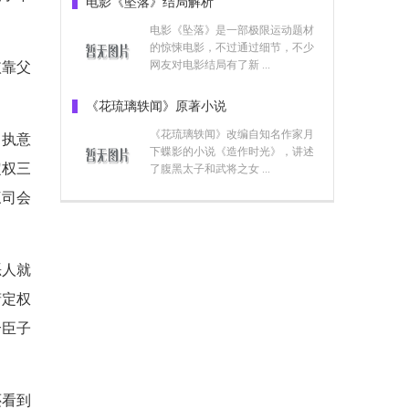
电影《坠落》结局解析
电影《坠落》是一部极限运动题材
的惊悚电影，不过通过细节，不少
网友对电影结局有了新 ...
依靠父
《花琉璃轶闻》原著小说
《花琉璃轶闻》改编自知名作家月
，执意
下蝶影的小说《造作时光》，讲述
定权三
了腹黑太子和武将之女 ...
三司会
恶人就
萧定权
个臣子
还看到