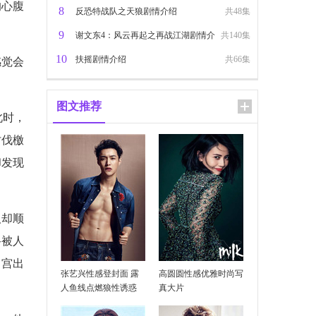
的心腹
8
反恐特战队之天狼剧情介绍
共48集
9
谢文东4：风云再起之再战江湖剧情介
共140集
10
绍
扶摇剧情介绍
共66集
感觉会
图文推荐
此时，
讨伐檄
却发现
人却顺
路被人
尚宫出
张艺兴性感登封面 露
高圆圆性感优雅时尚写
人鱼线点燃狼性诱惑
真大片