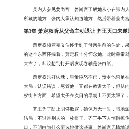
吴内人参见姜尚宫，姜尚宫了解她从小在张内
所藏的地方，张内人承认知道地方，然后带着姜尚
第3集 萧定权听从父命主动退让 齐王灭口未
萧定权领着嘉义伯终于到了母亲生前的住处，
的这个东西怀揣着，萧定权十分怀念她。此时皇帝
大吉了，却没想到打开后发现卷轴是张白纸。
萧定权只好认栽，皇帝愤怒不已，责令他禁足
大局，认识错误，尽管他一直都在教训太子，但从
权衡各方面，希望太子在次日的早朝上不要太犟了
齐王为了防止阴谋败露，确保万无一失，暗地
结局，不过是别人的一枚棋子。齐王手下人悄悄抓
口，不明白为什么要选她做这些事，姜尚宫无情地