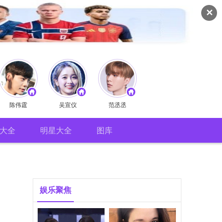
✕
陈伟霆
吴宣仪
范丞丞
大全
明星大全
图库
娱乐聚焦