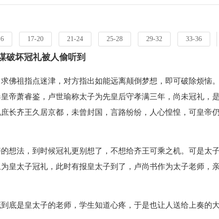
16
17-20
21-24
25-28
29-32
33-36
密谋破坏冠礼被人偷听到
，求佛祖指点迷津，对方指出如能远离颠倒梦想，即可破除烦恼
奏皇帝萧睿鉴，卢世瑜称太子为先皇后守孝满三年，尚未冠礼，
说庶长齐王久居京都，未曾封国，言路纷纷，人心惶惶，可皇帝
好的想法，到时候冠礼更别想了，不想给齐王可乘之机。可是太
上为皇太子冠礼，此时有报皇太子到了，卢尚书作为太子老师，
慨到底是皇太子的老师，学生知道心疼，于是也让人送给上奏的