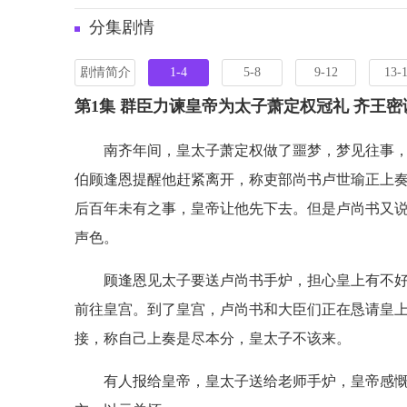
分集剧情
剧情简介
1-4
5-8
9-12
13-
第1集 群臣力谏皇帝为太子萧定权冠礼 齐王
南齐年间，皇太子萧定权做了噩梦，梦见往事
伯顾逢恩提醒他赶紧离开，称吏部尚书卢世瑜正上
后百年未有之事，皇帝让他先下去。但是卢尚书又
声色。
顾逢恩见太子要送卢尚书手炉，担心皇上有不
前往皇宫。到了皇宫，卢尚书和大臣们正在恳请皇
接，称自己上奏是尽本分，皇太子不该来。
有人报给皇帝，皇太子送给老师手炉，皇帝感