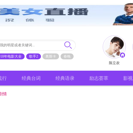
018年电影大全
歌手2
奥斯卡
春晚
陈立农
流行
经典台词
经典语录
励志荟萃
影视
剧情