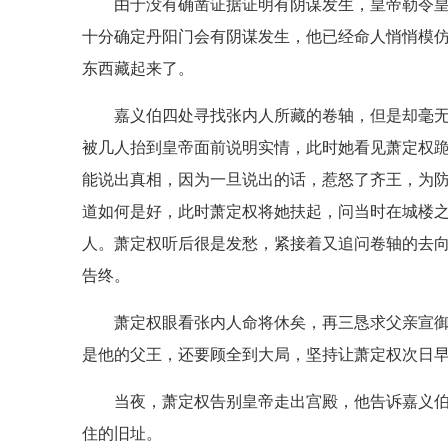
由于没有确凿证据证明有阴谋发生，皇帝勒令
十分确定丹阳门会有阴谋发生，他已经命人悄悄模
东西藏起来了。
嘉义伯四处寻找张内人所藏的卷轴，但是却毫
被几人抬到皇帝面前说明实情，此时她看见萧定权
能说出真相，因为一旦说出的话，惹怒了齐王，为
道如何是好，此时萧定权将她扶起，问当时在城楼
人。萧定权听后很是发愁，紧接着又追问卷轴的去
告终。
萧定权眼看张内人命将休矣，再三恳求父亲宣
是他的父王，还要顾全到大局，坚持让萧定权次日
当夜，萧定权告别皇帝走出宫殿，他告诉嘉义
住的旧址。