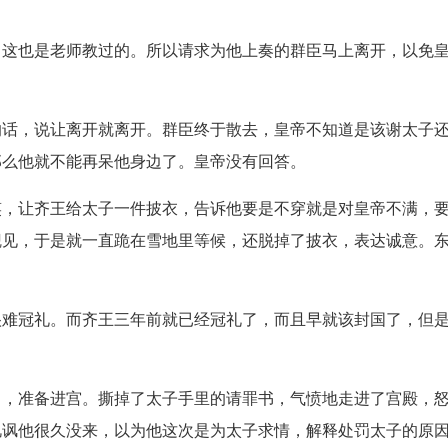
，这也是老师教过的。所以请求为他上奏的群臣马上离开，以免
的话，说让离开就离开。群臣终于散去，皇帝不知道是该谢太子
那么他就不能再呆他身边了。皇帝没有回答。
笑，让齐王给太子一件披衣，告诉他要是不穿就是对皇帝不满，
觐见，于是就一直跪在雪地里等候，还脱掉了披衣，表达诚意。
很难冠礼。而齐王三年前就已经冠礼了，而且早就该封国了，但
甲，准备进宫。撕掉了太子手里的请罪书，气愤地走进了宫殿，
讥讽他很久没来，以为他这次是为太子求情，解释处罚太子的原