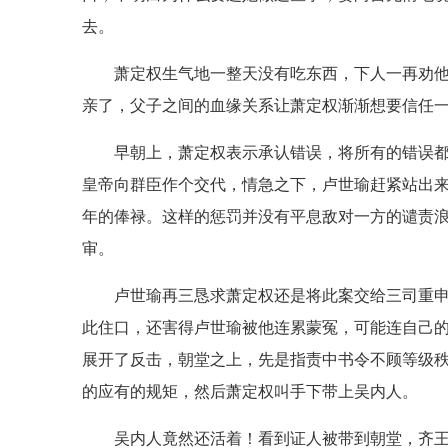
去。
萧定权生气地一整天没有吃东西，下人一再劝
亲了，父子之间的血缘关系让萧定权渐渐想要信任
早朝上，萧定权表示承认错误，将所有的错误
皇帝向群臣作个交代，情急之下，卢世瑜赶紧站出
年的俸禄。这样的惩罚并没有平息敌对一方的谴责
审。
卢世瑜再三恳求萧定权还是将此案交给三司重
此住口，还害得卢世瑜被他连累蒙冤，可能连自己
展开了反击，朝堂之上，先是指责中书令不顾等级
的应有的规矩，然后萧定权叫手下带上吴内人。
吴内人竟然还活着！看到证人被带到朝堂，齐