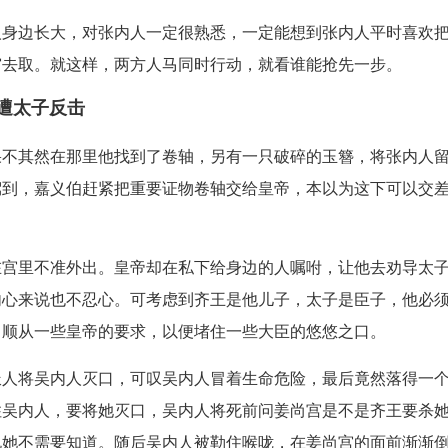
人身边长大，对张内人一定很熟悉，一定能想到张内人平时喜欢
宫去取。就这样，两方人马同时行动，就看谁能抢先一步。
遂遭太子反击
果不其然在那里他找到了卷轴，另有一只破碎的玉簪，将张内人
驾到，嘉义伯赶紧把重要证物卷轴交给皇帝，本以为这下可以交
在宫里不准外出。皇帝却在私下给身边的人嘱咐，让他去劝导太
内心来说也不忍心。可考虑到齐王是他儿子，太子是臣子，他必
，顺从一些皇帝的要求，以便堵住一些大臣的悠悠之口。
派人将吴内人灭口，可叹吴内人冒着生命危险，最后竟然落得一
住吴内人，要将她灭口，吴内人将死前问姜尚宫是不是齐王要杀
说她不需要知道。随后吴内人被勒住喉咙，在姜尚宫的面前渐渐