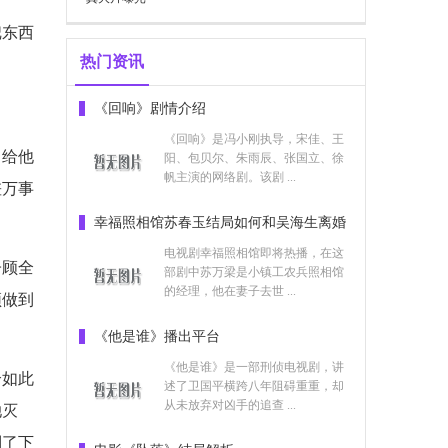
把东西
热门资讯
《回响》剧情介绍
《回响》是冯小刚执导，宋佳、王
留给他
阳、包贝尔、朱雨辰、张国立、徐
帆主演的网络剧。该剧 ...
差万事
幸福照相馆苏春玉结局如何和吴海生离婚
了吗
电视剧幸福照相馆即将热播，在这
子顾全
部剧中苏万梁是小镇工农兵照相馆
的经理，他在妻子去世 ...
须做到
《他是谁》播出平台
《他是谁》是一部刑侦电视剧，讲
个如此
述了卫国平横跨八年阻碍重重，却
从未放弃对凶手的追查 ...
她灭
倒了下