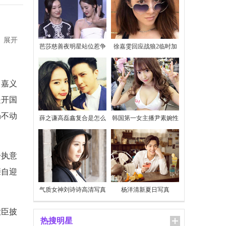
展开
芭莎慈善夜明星站位惹争
徐嘉雯回应战狼2临时加
议
价
。嘉义
是开国
仍不动
薛之谦高磊鑫复合是怎么
韩国第一女主播尹素婉性
回事
感私照
子执意
亲自迎
气质女神刘诗诗高清写真
杨洋清新夏日写真
大臣披
热搜明星