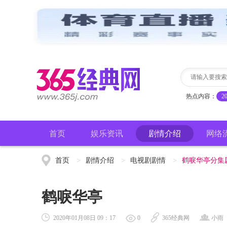
热点内容：
2
首页
娱乐资讯
剧情介绍
网络
首页
>
剧情介绍
>
电视剧剧情
>
鹤唳华亭分集
鹤唳华亭
2020年01月08日 09：17
0
365经典网
小雨