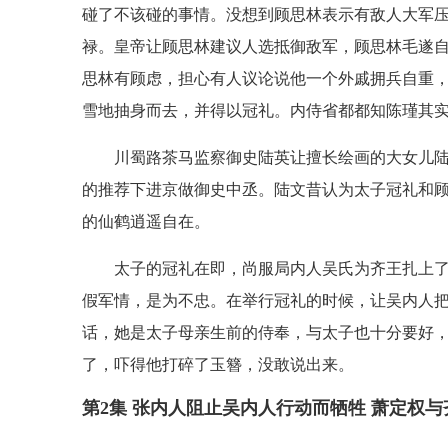
碰了不该碰的事情。没想到顾思林表示有敌人大军
禄。皇帝让顾思林建议人选抵御敌军，顾思林毛遂自
思林有顾虑，担心有人议论说他一个外戚拥兵自重
雪地抽身而去，并得以冠礼。内侍省都都知陈瑾其
川蜀路茶马监察御史陆英让擅长绘画的大女儿
的推荐下进京做御史中丞。陆文昔认为太子冠礼和
的仙鹤逍遥自在。
太子的冠礼在即，尚服局内人吴氏为齐王扎上
假军情，是为不忠。在举行冠礼的时候，让吴内人
话，她是太子母亲生前的侍奉，与太子也十分要好
了，吓得他打碎了玉簪，没敢说出来。
第2集 张内人阻止吴内人行动而牺牲 萧定权