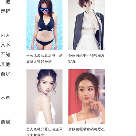
帝，他
一定把
张内人
是又不
人不知
王智泳装写真清凉可爱
孙俪时尚中性帅气短发
展露火辣好身材
写真
现其他
舌自尽
己不单
以前居
美人鱼林允夏日清凉写
赵丽颖噘嘴卖萌可爱么
真大片曝光