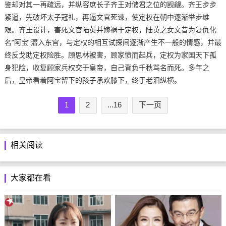
鉴却对其一再疏远，并纵容庶长子齐王对储君之位的觊觎。齐王步步
紧逼，先破坏太子冠礼，再逼文官死谏，使定权在朝中逐渐举步维
艰。齐王设计，害死文官陆英并嫁祸于定权，陆英之女文昔为复仇化
名"阿宝"潜入东宫，与定权的相互试探间逐渐产生不一般的情感，并最
终反戈助定权险胜。顾思林被害，顾家愤而起兵，定权为家国天下孤
身犯险，收复顾家兵权交于皇帝，自己背负千秋骂名而死。多年之
后，皇帝看着阿宝留下的孩子承欢膝下，终于老泪纵横。
1
2
...16
下一页
相关阅读
大家都在看