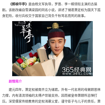
《鹤唳华亭》
是由杨文军执导，罗晋、李一桐领衔主演的古装
剧。该剧改编自雪满梁园的同名小说，讲述了储君萧定权为国天下孤
身犯险，收付兵权交于国家自己背负千秋骂名而死的故事。
剧情简介
建元四年，萧定权被南齐立为储君。外有一代名将的母舅顾思林
力撑，内有清流领袖的太傅卢世瑜支持，因而被皇帝萧赜所忌惮打
压。深受儒家传统教育的定权渴慕父爱，谨守臣子与儿子的责任，萧