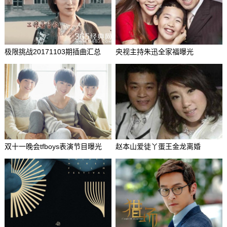
极限挑战20171103期插曲汇总
央视主持朱迅全家福曝光
双十一晚会tfboys表演节目曝光
赵本山爱徒丫蛋王金龙离婚