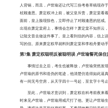
人背锅，而且，卢世瑜还让代写三份考卷草稿现存
杖顾逢恩。萧定权冲上前，被父皇斥责，萧定棠看
面前，皇上脸现惊色，立即停止了对顾逢恩的惩戒
出现在萧定棠府上，事情会怎样？萧定棠不知所云
让陆文昔去做这件事了。皇上看到信的内容，信上
写的信。原来萧定权早就料到萧定棠和李柏舟要动
第7集 萧定权聪明反被聪明误 卢世瑜誓死保住
事情过去之后，考生也被释放，卢世瑜突然发
卢世瑜的原书和造伪的笔迹，他清楚仿造得如此逼
有一间无号空房，从天字四十一号起，至玄字十号
至此，卢世瑜才意识到，萧定权在科考前夜来
时来见卢世瑜，卢世瑜用戒尺打了他。更让卢世瑜