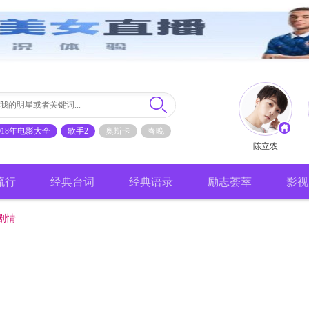
018年电影大全
歌手2
奥斯卡
春晚
陈立农
流行
经典台词
经典语录
励志荟萃
影视
剧情