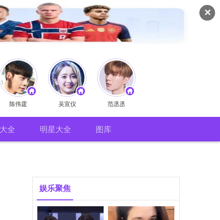
✕
陈伟霆
吴宣仪
范丞丞
大全
明星大全
图库
娱乐聚焦