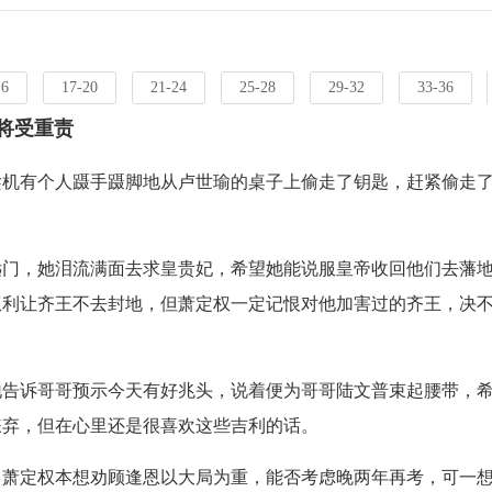
16
17-20
21-24
25-28
29-32
33-36
子将受重责
趁机有个人蹑手蹑脚地从卢世瑜的桌子上偷走了钥匙，赶紧偷走
远门，她泪流满面去求皇贵妃，希望她能说服皇帝收回他们去藩
权利让齐王不去封地，但萧定权一定记恨对他加害过的齐王，决
。
地告诉哥哥预示今天有好兆头，说着便为哥哥陆文普束起腰带，
嫌弃，但在心里还是很喜欢这些吉利的话。
。萧定权本想劝顾逢恩以大局为重，能否考虑晚两年再考，可一