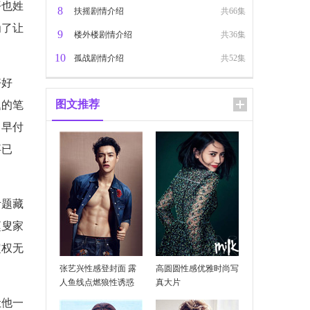
平也姓
8
扶摇剧情介绍
共66集
为了让
9
楼外楼剧情介绍
共36集
10
孤战剧情介绍
共52集
好好
图文推荐
题的笔
，早付
事已
考题藏
赵叟家
定权无
张艺兴性感登封面 露
高圆圆性感优雅时尚写
人鱼线点燃狼性诱惑
真大片
让他一