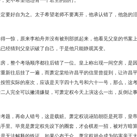
斗，更不希望他违背一个君主的品行。
一定要好自为之。太子希望老师不要离开，他承认错了，他急的
由得一惊，原来李柏舟并没有被刑部抓起来，他看见父皇的书案
他已经猜到父皇识破了自己，于是他只能静观其变。
间房，整个考场顺序都往后错了一位。皇上称出现一间空房，是
牌重新往后挂了一遍，而萧定棠给许昌平的信里曾提到，让许昌
是按照实际的座次，应该是天字四十九号和六十一号，那么，这
陆二人完全可以撇清嫌疑，可萧定权今天上演这么一出，反倒让
进考题，再命人错号，这是载赃。萧定权说诬陷朝臣是死罪，皇
他手里。毕竟是萧定权先设下的圈套，才会棋差一招，被对方暗
就是无法解释的铁证，如果公布于众，萧定权就会成为陷害亲王