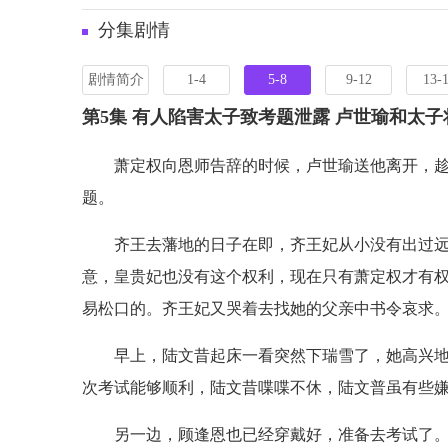
分集剧情
剧情简介
1-4
5-8
9-12
13-
第5集 有人陷害太子致考题泄露 卢世瑜和太
萧定权向恩师告辞的时候，卢世瑜送他离开，
题。
齐王去藩地的日子在即，齐王妃从小没有出过
意，皇贵妃也没有这个权利，现在只有萧定权才有
易松口的。齐王妃又哭着去找她的父亲中书令哀求
早上，陆文昔起床一看突然下瑞雪了，她高兴
次考试能够顺利，陆文昔喋喋不休，陆文普虽有些
另一边，顾逢恩也已经穿戴好，准备去考试了