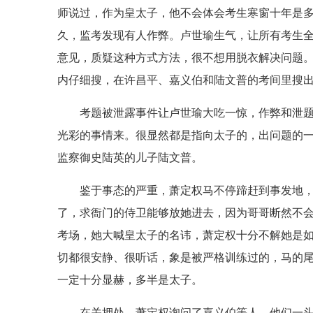
师说过，作为皇太子，他不会体会考生寒窗十年是
久，监考发现有人作弊。卢世瑜生气，让所有考生
意见，质疑这种方式方法，很不想用脱衣解决问题
内仔细搜，在许昌平、嘉义伯和陆文普的考间里搜
考题被泄露事件让卢世瑜大吃一惊，作弊和泄
光彩的事情来。很显然都是指向太子的，出问题的
监察御史陆英的儿子陆文普。
鉴于事态的严重，萧定权马不停蹄赶到事发地
了，求衙门的侍卫能够放她进去，因为哥哥断然不
考场，她大喊皇太子的名讳，萧定权十分不解她是
切都很安静、很听话，象是被严格训练过的，马的
一定十分显赫，多半是太子。
在关押处，萧定权询问了嘉义伯等人，他们一