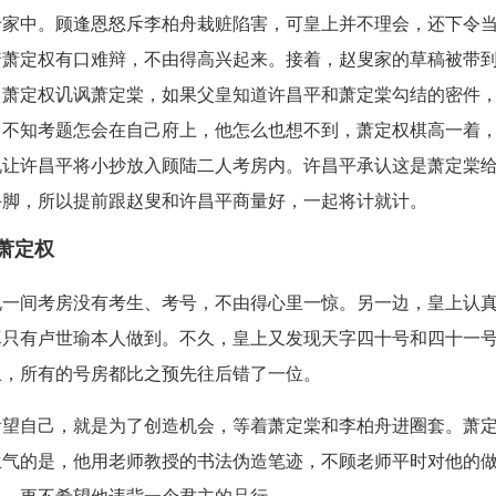
于家中。顾逢恩怒斥李柏舟栽赃陷害，可皇上并不理会，还下令
着萧定权有口难辩，不由得高兴起来。接着，赵叟家的草稿被带
。萧定权讥讽萧定棠，如果父皇知道许昌平和萧定棠勾结的密件
，不知考题怎会在自己府上，他怎么也想不到，萧定权棋高一着
说让许昌平将小抄放入顾陆二人考房内。许昌平承认这是萧定棠
手脚，所以提前跟赵叟和许昌平商量好，一起将计就计。
萧定权
现一间考房没有考生、考号，不由得心里一惊。另一边，皇上认
真只有卢世瑜本人做到。不久，皇上又发现天字四十号和四十一
止，所有的号房都比之预先往后错了一位。
看望自己，就是为了创造机会，等着萧定棠和李柏舟进圈套。萧
生气的是，他用老师教授的书法伪造笔迹，不顾老师平时对他的