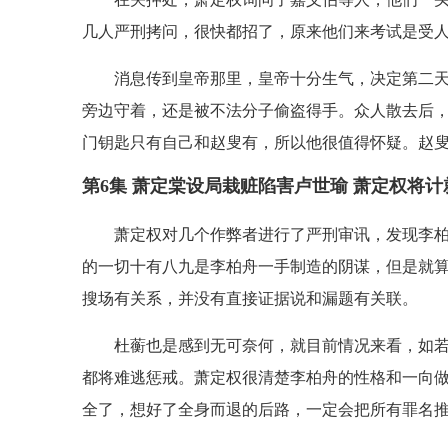
几人严刑拷问，很快都招了，原来他们来考试是受
消息传到皇帝那里，皇帝十分生气，决定第二
旁边守着，还是被不法分子偷盗得手。众人散去后
门钥匙只有自己和赵叟有，所以他很值得怀疑。赵
第6集 萧定棠设局栽赃陷害卢世瑜 萧定权将
萧定权对几个作弊者进行了严刑审讯，发现李
的一切十有八九是李柏舟一手制造的阴谋，但是就
搜场有关系，并没有直接证据说和漏题有关联。
杜蘅也是感到无可奈何，就目前情况来看，如
都将难逃惩戒。萧定权很清楚李柏舟的性格和一向
全了，想好了全身而退的后路，一定会把所有罪名