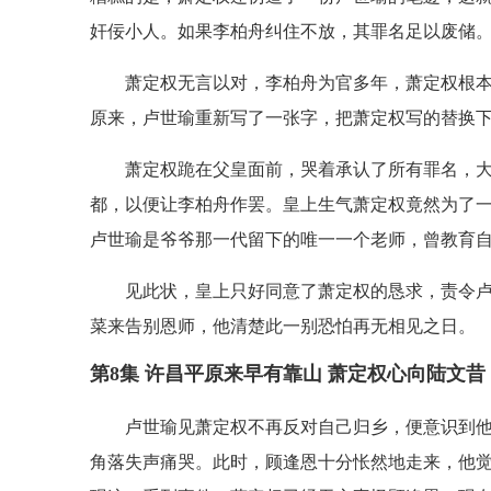
奸佞小人。如果李柏舟纠住不放，其罪名足以废储
萧定权无言以对，李柏舟为官多年，萧定权根
原来，卢世瑜重新写了一张字，把萧定权写的替换
萧定权跪在父皇面前，哭着承认了所有罪名，
都，以便让李柏舟作罢。皇上生气萧定权竟然为了
卢世瑜是爷爷那一代留下的唯一一个老师，曾教育
见此状，皇上只好同意了萧定权的恳求，责令
菜来告别恩师，他清楚此一别恐怕再无相见之日。
第8集 许昌平原来早有靠山 萧定权心向陆文昔
卢世瑜见萧定权不再反对自己归乡，便意识到
角落失声痛哭。此时，顾逢恩十分怅然地走来，他