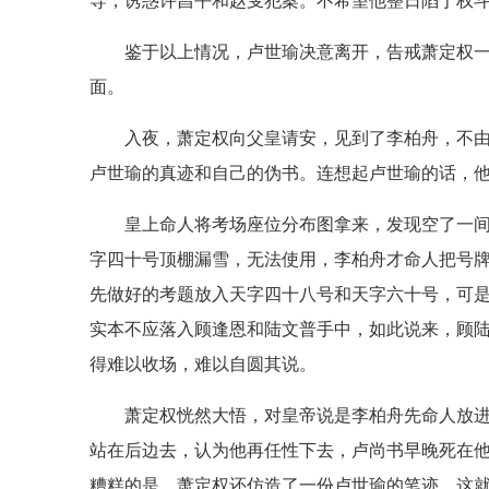
导，诱惑许昌平和赵叟犯案。不希望他整日陷于权
鉴于以上情况，卢世瑜决意离开，告戒萧定权
面。
入夜，萧定权向父皇请安，见到了李柏舟，不
卢世瑜的真迹和自己的伪书。连想起卢世瑜的话，
皇上命人将考场座位分布图拿来，发现空了一
字四十号顶棚漏雪，无法使用，李柏舟才命人把号
先做好的考题放入天字四十八号和天字六十号，可
实本不应落入顾逢恩和陆文普手中，如此说来，顾
得难以收场，难以自圆其说。
萧定权恍然大悟，对皇帝说是李柏舟先命人放
站在后边去，认为他再任性下去，卢尚书早晚死在
糟糕的是，萧定权还仿造了一份卢世瑜的笔迹，这