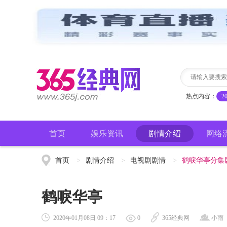
热点内容：
2
首页
娱乐资讯
剧情介绍
网络
首页
>
剧情介绍
>
电视剧剧情
>
鹤唳华亭分集
鹤唳华亭
2020年01月08日 09：17
0
365经典网
小雨