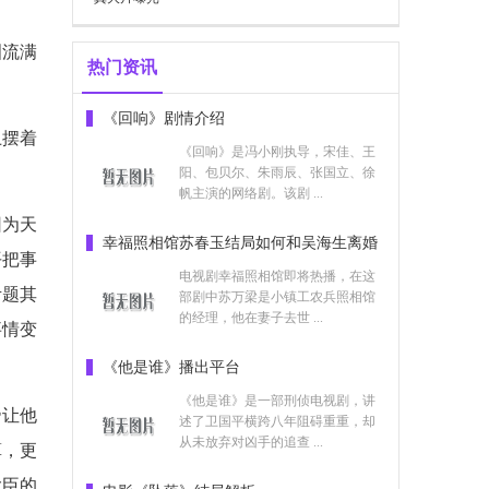
泪流满
热门资讯
《回响》剧情介绍
上摆着
《回响》是冯小刚执导，宋佳、王
阳、包贝尔、朱雨辰、张国立、徐
帆主演的网络剧。该剧 ...
因为天
幸福照相馆苏春玉结局如何和吴海生离婚
平把事
了吗
电视剧幸福照相馆即将热播，在这
考题其
部剧中苏万梁是小镇工农兵照相馆
的经理，他在妻子去世 ...
事情变
《他是谁》播出平台
《他是谁》是一部刑侦电视剧，讲
帝让他
述了卫国平横跨八年阻碍重重，却
从未放弃对凶手的追查 ...
算，更
大臣的