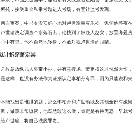
人所托，接受重金私带考题进入考场，有意让监考发现。
天亲自审案，中书令没安好心地对卢世瑜幸灾乐祸，讥笑他整夜
，卢世瑜决定调查个水落石出，他找到了嫌疑人赵叟，放置考题
叟心中有鬼，他不自然地转身，不敢对视卢世瑜的眼睛。
计就计拆穿萧定棠
柏舟故意放纵几人夹带小抄，并有意搜场。萧定权这才恍然大悟
算是这样，也没有办法作为证据认定李柏舟有罪，因为只能说和
若不能找出是谁泄的题，那么李柏舟和卢世瑜以及其他全部有嫌
做派，做事非常缜密，他既然敢这么做，肯定是有持无恐，早就
推给卢世瑜，将自己洗脱罪责。