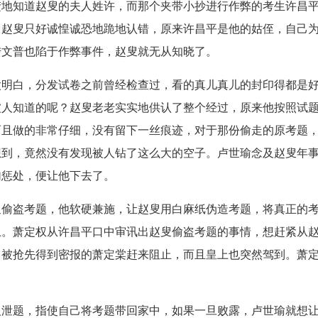
楚地知道赵叟的夫人姓许，而那个夹带小抄进行作弊的考生许昌
，赵叟只好诚惶诚恐地跪地认错，原来许昌平是他的姑侄，自己
陆文普也陷于作弊事件，赵叟就无从知晓了。
太明白，分发试卷之前曾经检查过，看的真儿真儿的封印得都是
被人知道的呢？赵叟老老实实地供认了整个经过，原来他按照试
而且做的非常仔细，没有留下一丝痕迹，对于那份偷走的原考题
想到，竟然没有发现被人钻了这么大的空子。卢世瑜念及赵叟年
加惩处，便让他下去了。
叟偷盗考题，他软硬兼施，让赵叟用白麻纸伪造考题，将真正的
上。萧定权从许昌平口中审讯出赵叟偷盗考题的事情，想赶紧从
，被抢先得到密报的萧定棠赶来阻止，而且皇上也突然驾到。萧
人泄题，指使自己将考题带回家中，如果一旦败露，卢世瑜就想