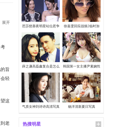
展开
芭莎慈善夜明星站位惹争
徐嘉雯回应战狼2临时加
议
价
了考
薛之谦高磊鑫复合是怎么
韩国第一女主播尹素婉性
地的旨
回事
感私照
不会轻
希望这
气质女神刘诗诗高清写真
杨洋清新夏日写真
想到老
热搜明星