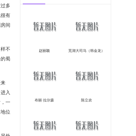
没过多
此很有
到房间
这样不
赵丽颖
芜湖大司马（韩金龙）
任的蜀
赶来
马进入
布丽·拉尔森
陈立农
后，一
其地位
了另外