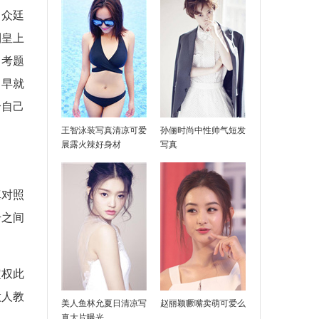
当众廷
到皇上
，考题
，早就
给自己
王智泳装写真清凉可爱
孙俪时尚中性帅气短发
展露火辣好身材
写真
真对照
号之间
定权此
做人教
美人鱼林允夏日清凉写
赵丽颖噘嘴卖萌可爱么
真大片曝光