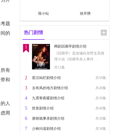
陈小纭
徐开骋
在考题
热门剧情
房间的
1
网剧回廊亭剧情介绍
《回廊亭》是改编自东野圭吾推
理小说《回廊亭杀人事件 ...
共12集
，所有
2
星汉灿烂剧情介绍
共56集
夹带和
3
去有风的地方剧情介绍
共40集
4
九霄寒夜暖剧情介绍
共36集
疑的人
5
胜算剧情介绍
共40集
考虑周
6
唐朝诡事录剧情介绍
共36集
7
少林问道剧情介绍
共38集