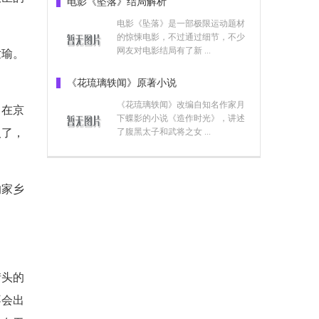
电影《坠落》结局解析
电影《坠落》是一部极限运动题材
的惊悚电影，不过通过细节，不少
网友对电影结局有了新 ...
世瑜。
《花琉璃轶闻》原著小说
《花琉璃轶闻》改编自知名作家月
留在京
下蝶影的小说《造作时光》，讲述
人了，
了腹黑太子和武将之女 ...
的家乡
街头的
不会出