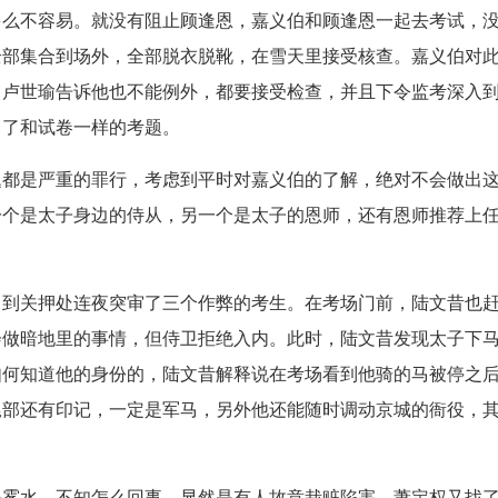
多么不容易。就没有阻止顾逢恩，嘉义伯和顾逢恩一起去考试，
全部集合到场外，全部脱衣脱靴，在雪天里接受核查。嘉义伯对
。卢世瑜告诉他也不能例外，都要接受检查，并且下令监考深入
出了和试卷一样的考题。
题都是严重的罪行，考虑到平时对嘉义伯的了解，绝对不会做出
一个是太子身边的侍从，另一个是太子的恩师，还有恩师推荐上
，到关押处连夜突审了三个作弊的考生。在考场门前，陆文昔也
会做暗地里的事情，但侍卫拒绝入内。此时，陆文昔发现太子下
如何知道他的身份的，陆文昔解释说在考场看到他骑的马被停之
尾部还有印记，一定是军马，另外他还能随时调动京城的衙役，
头雾水，不知怎么回事，显然是有人故意栽赃陷害，萧定权又找