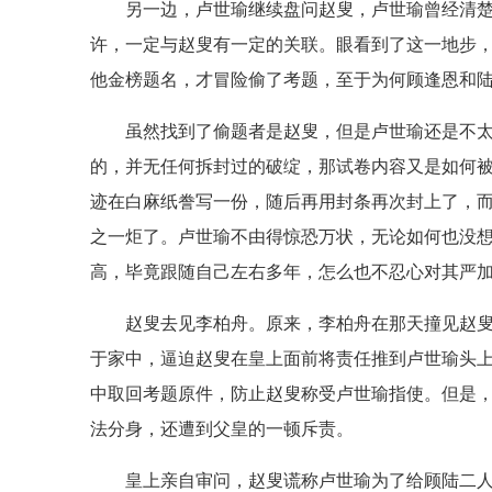
另一边，卢世瑜继续盘问赵叟，卢世瑜曾经清
许，一定与赵叟有一定的关联。眼看到了这一地步
他金榜题名，才冒险偷了考题，至于为何顾逢恩和
虽然找到了偷题者是赵叟，但是卢世瑜还是不
的，并无任何拆封过的破绽，那试卷内容又是如何
迹在白麻纸誊写一份，随后再用封条再次封上了，
之一炬了。卢世瑜不由得惊恐万状，无论如何也没
高，毕竟跟随自己左右多年，怎么也不忍心对其严
赵叟去见李柏舟。原来，李柏舟在那天撞见赵
于家中，逼迫赵叟在皇上面前将责任推到卢世瑜头
中取回考题原件，防止赵叟称受卢世瑜指使。但是
法分身，还遭到父皇的一顿斥责。
皇上亲自审问，赵叟谎称卢世瑜为了给顾陆二