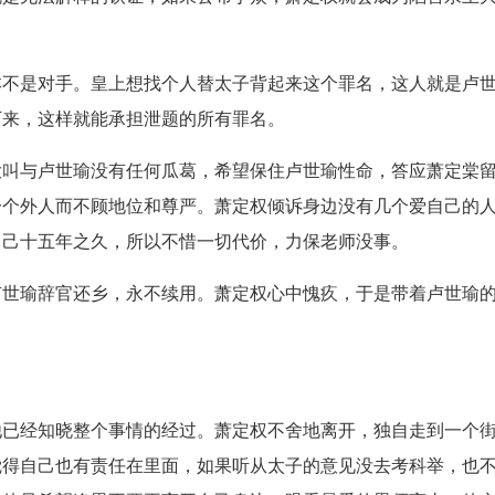
。
本不是对手。皇上想找个人替太子背起来这个罪名，这人就是卢
下来，这样就能承担泄题的所有罪名。
大叫与卢世瑜没有任何瓜葛，希望保住卢世瑜性命，答应萧定棠
一个外人而不顾地位和尊严。萧定权倾诉身边没有几个爱自己的
自己十五年之久，所以不惜一切代价，力保老师没事。
卢世瑜辞官还乡，永不续用。萧定权心中愧疚，于是带着卢世瑜
他已经知晓整个事情的经过。萧定权不舍地离开，独自走到一个
觉得自己也有责任在里面，如果听从太子的意见没去考科举，也