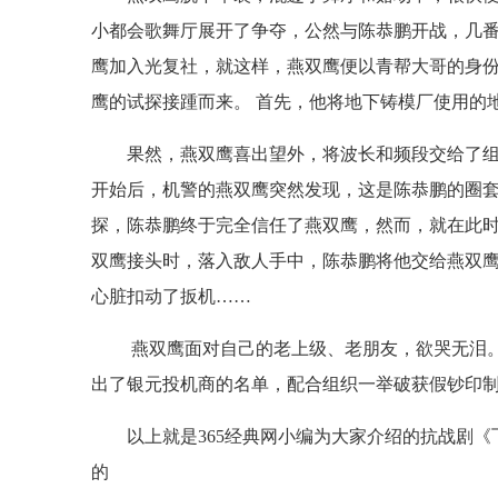
小都会歌舞厅展开了争夺，公然与陈恭鹏开战，几
鹰加入光复社，就这样，燕双鹰便以青帮大哥的身份
鹰的试探接踵而来。 首先，他将地下铸模厂使用的
果然，燕双鹰喜出望外，将波长和频段交给了
开始后，机警的燕双鹰突然发现，这是陈恭鹏的圈套
探，陈恭鹏终于完全信任了燕双鹰，然而，就在此
双鹰接头时，落入敌人手中，陈恭鹏将他交给燕双鹰
心脏扣动了扳机……
燕双鹰面对自己的老上级、老朋友，欲哭无泪
出了银元投机商的名单，配合组织一举破获假钞印
以上就是365经典网小编为大家介绍的抗战剧《
的