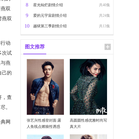
8
星光灿烂剧情介绍
共40集
请燕双
9
爱的元宇宙剧情介绍
共24集
对燕双
10
越狱第三季剧情介绍
共13集
捕行动
图文推荐
多次试
在与燕
自己的
奸，查
打尽。
张艺兴性感登封面 露
高圆圆性感优雅时尚写
经典网
人鱼线点燃狼性诱惑
真大片