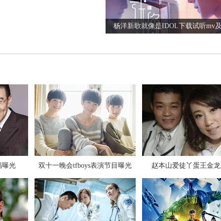
杨洋新歌就像是IDOL下载试听mv
张碧晨对狗仔爆粗口是真是假
福曝光
双十一晚会tfboys表演节目曝光
赵本山爱徒丫蛋王金龙
极限挑战第三季第九期插曲背景音