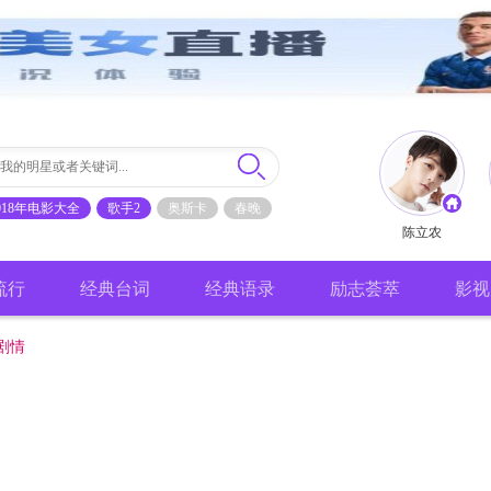
018年电影大全
歌手2
奥斯卡
春晚
陈立农
流行
经典台词
经典语录
励志荟萃
影视
剧情