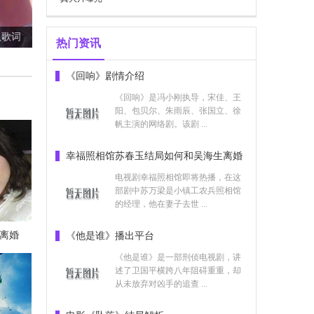
及歌词
热门资讯
《回响》剧情介绍
《回响》是冯小刚执导，宋佳、王
阳、包贝尔、朱雨辰、张国立、徐
帆主演的网络剧。该剧 ...
幸福照相馆苏春玉结局如何和吴海生离婚
了吗
电视剧幸福照相馆即将热播，在这
部剧中苏万梁是小镇工农兵照相馆
的经理，他在妻子去世 ...
离婚
《他是谁》播出平台
《他是谁》是一部刑侦电视剧，讲
述了卫国平横跨八年阻碍重重，却
从未放弃对凶手的追查 ...
乐整理