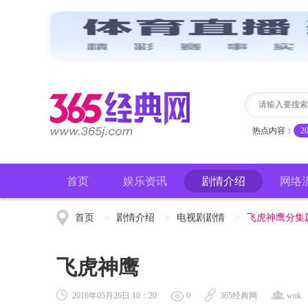
热点内容：
2
首页
娱乐资讯
剧情介绍
网络
首页
>
剧情介绍
>
电视剧剧情
>
飞虎神鹰分集
飞虎神鹰
2016年05月26日 10：20
0
365经典网
wuk