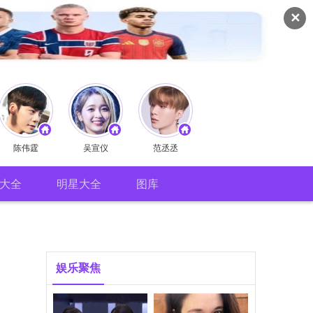
✕
陈伟霆
吴宣仪
范丞丞
大全
明星大全
图库
娱乐聚焦