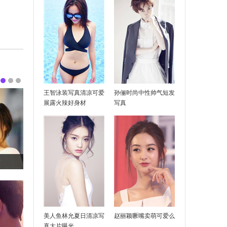
王智泳装写真清凉可爱
孙俪时尚中性帅气短发
展露火辣好身材
写真
？
美人鱼林允夏日清凉写
赵丽颖噘嘴卖萌可爱么
真大片曝光