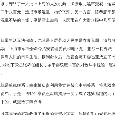
关系，笼络了一大批旧上海的大投机商，操纵银元黑市交易，这
到二千八百元，造成市场混乱，物价飞涨。另一方面，陈恭鹏率
已混乱不堪的市场，更是雪上加霜，人民币在广大群众眼中几乎
的日常生活无法保障，尤其是下层劳动人民更是衣食无周，情势
坏活动，上海市军管会命令治安管理委员和地下党，想尽一切办法
保障人民的日常生活。接到命令后，治管会与工委迅速成立了“
，老地下党员张桥任组长，鉴于燕双鹰丰富的对敌斗争经验，张
部。
也就是单线联系，由张桥负责利用我党在帮会中的关系，将燕双
的徒弟，于是，四野侦察员燕双鹰摇身一变，成了越狱逃跑的无
剩下的，就交给了燕双鹰……
便以其高强的武功收服了附近的青帮小字辈，他进而对由光复社