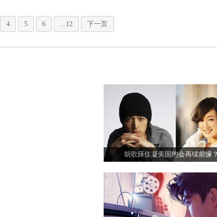
4
5
6
...12
下一页
胡歌薛佳凝美国约会再续前缘