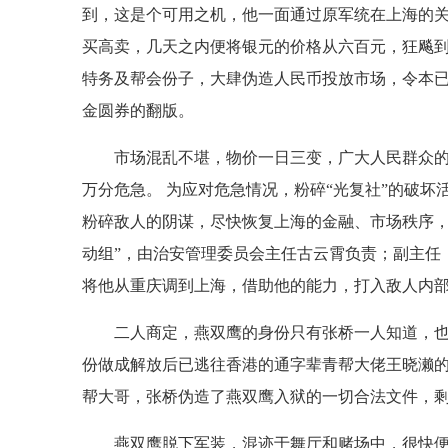
到，这是个可用之机，他一面通过原军统在上海的
买高卖，几天之内便将银元的价格从六百元，狂飚
特务及帮会份子，大肆伪造人民币投放市场，令本
金圆券的翻版。
市场混乱不堪，物价一日三变，广大人民群众
万分危急。 为应对危急情况，粉碎“光复社”的破
粉碎敌人的阴谋，尽快恢复上海的金融、市场秩序，
动组”，由治安管理委员会主任古云霄负责；副主任
将他从重庆调到上海，借助他的能力，打入敌人内
二人商定，燕双鹰的身份只有张桥一人知道，
份做成解放后已逃往香港的通字辈青帮大佬王晓濑
帮大哥，张桥伪造了燕双鹰入狱的一切合法文件，
燕双鹰脱下军装，混迹于舞厅和赌场中，很快