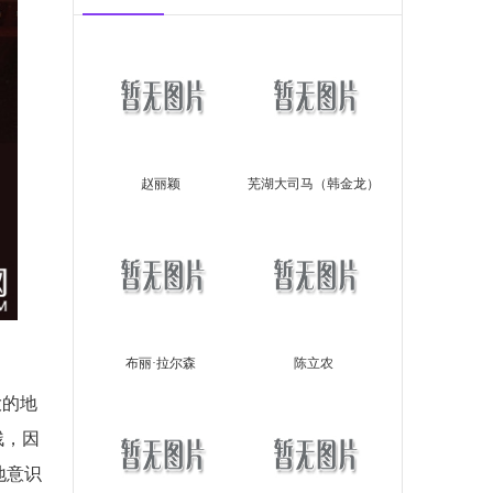
赵丽颖
芜湖大司马（韩金龙）
布丽·拉尔森
陈立农
大的地
残，因
地意识