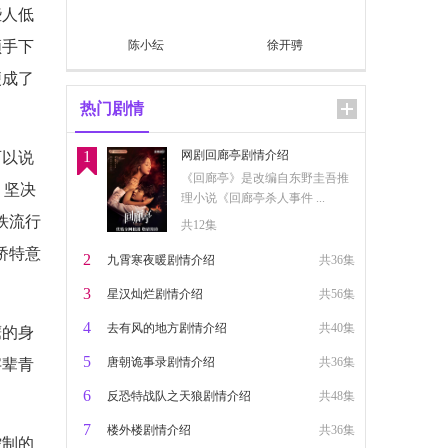
些人低
领手下
陈小纭
徐开骋
便成了
热门剧情
1
网剧回廊亭剧情介绍
可以说
《回廊亭》是改编自东野圭吾推
，坚决
理小说《回廊亭杀人事件 ...
铁流行
共12集
桥特意
2
九霄寒夜暖剧情介绍
共36集
3
星汉灿烂剧情介绍
共56集
4
去有风的地方剧情介绍
共40集
鹰的身
5
唐朝诡事录剧情介绍
共36集
字辈青
6
反恐特战队之天狼剧情介绍
共48集
7
楼外楼剧情介绍
共36集
控制的