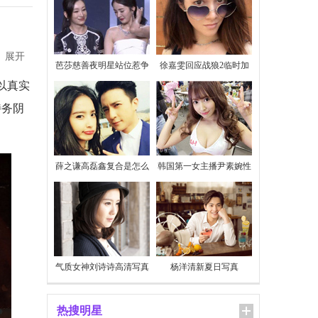
展开
芭莎慈善夜明星站位惹争
徐嘉雯回应战狼2临时加
议
价
以真实
特务阴
薛之谦高磊鑫复合是怎么
韩国第一女主播尹素婉性
回事
感私照
气质女神刘诗诗高清写真
杨洋清新夏日写真
热搜明星