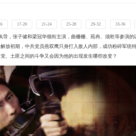
16
17-20
21-24
25-28
29-32
33-36
执导，张子健和梁冠华领衔主演，曲栅栅、苑冉、须乾等参演的
海解放初期，中共党员燕双鹰只身打入敌人内部，成功粉碎军统
下党、土匪之间的斗争又会因为他的出现发生哪些改变？