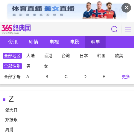
✕
资讯
剧情
电视
电影
明星
全部地区
大陆
香港
台湾
日本
韩国
欧美
全部性别
男
女
全部字母
A
B
C
D
E
更多
Z
张天其
郑振永
周觅