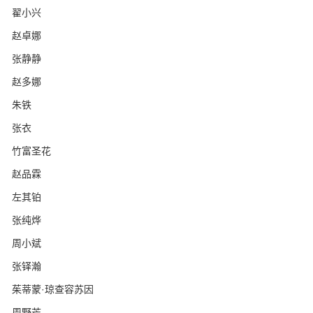
翟小兴
赵卓娜
张静静
赵多娜
朱铁
张衣
竹富圣花
赵品霖
左其铂
张纯烨
周小斌
张铎瀚
茱蒂蒙·琼查容苏因
周野芒