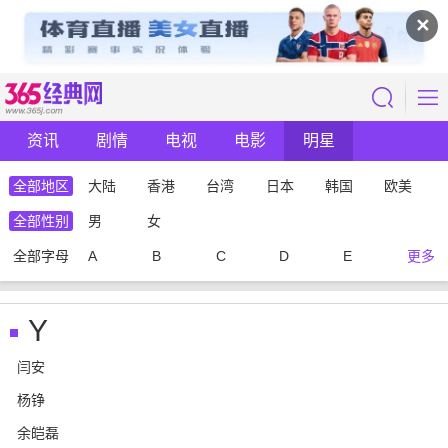
✕
资讯
剧情
电视
电影
明星
全部地区
大陆
香港
台湾
日本
韩国
欧美
全部性别
男
女
全部字母
A
B
C
D
E
更多
Y
闫安
杨铮
余皑磊