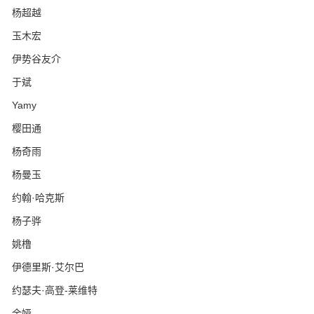
杨超越
玉木宏
伊势谷友介
于斌
Yamy
樱田通
杨奇雨
杨曼玉
约翰·哈克斯
杨子骅
姚橹
伊德里斯·艾尔巴
约瑟夫·高登-莱维特
余娅