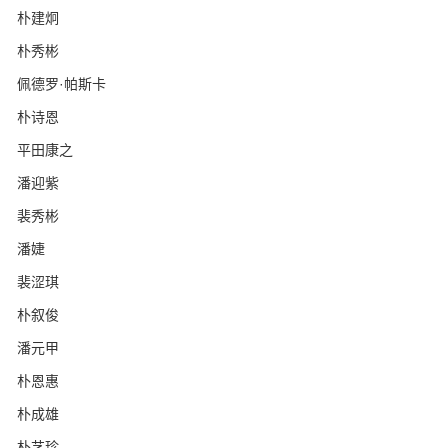
朴建炯
朴秀彬
佩德罗·帕斯卡
朴诗恩
平田康之
潘迎紫
裴秀彬
潘婕
裴涩琪
朴叙俊
潘元甲
朴恩惠
朴成雄
朴艺珍