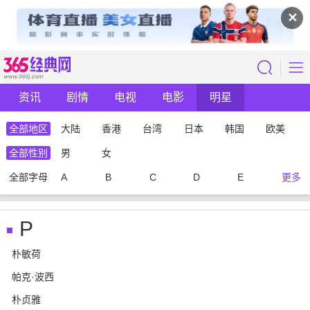
✕
资讯
剧情
电视
电影
明星
全部地区
大陆
香港
台湾
日本
韩国
欧美
全部性别
男
女
全部字母
A
B
C
D
E
更多
P
朴敏荷
帕克·波西
朴贞雅