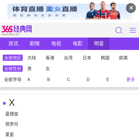
✕
资讯
剧情
电视
电影
明星
全部地区
大陆
香港
台湾
日本
韩国
欧美
全部性别
男
女
全部字母
A
B
C
D
E
更多
X
夏德俊
邢罗丹
夏星