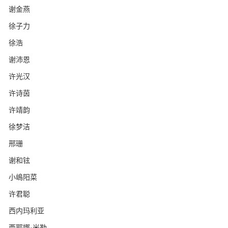
谢金燕
徐子力
徐浩
谢沛恩
许光汉
许诗茵
许靖韵
徐梦洁
邢珊
谢和铉
小嶋阳菜
许君聪
西内玛利亚
西耶娜·米勒