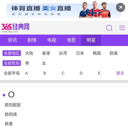
✕
资讯
剧情
电视
电影
明星
全部地区
大陆
香港
台湾
日本
韩国
欧美
全部性别
男
女
全部字母
A
B
C
D
E
更多
O
欧阳妮妮
欧阳靖
欧豪