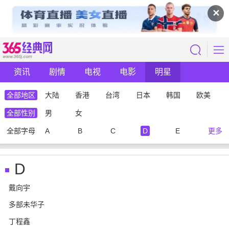
✕
资讯
剧情
电视
电影
明星
全部地区
大陆
香港
台湾
日本
韩国
欧美
全部性别
男
女
全部字母
A
B
C
D
E
更多
D
戴向宇
多部未华子
丁程鑫