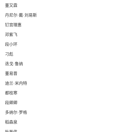
董又霖
丹尼尔·戴·刘易斯
钉宫理惠
邓紫飞
段小环
刁彪
迭戈·鲁纳
董易晋
迪兰·米内特
都枝寒
段卿卿
多纳尔·罗格
稻森泉
杜胤伟