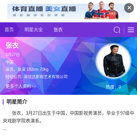
✕
首页
明星大全
张衣
张衣
3月27日
中国
演员、导演 182cm 70kg
经纪公司: 荣信达影视艺术有限公司
更多个人资料>>
热度：0
明星简介
张衣，3月27日出生于中国，中国影视男演员，毕业于97级中
央戏剧学院表演系。
...