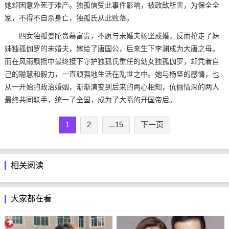
她却因意外死于难产。独孤信受此事件影响，被政敌所害，为保全全
家，不得不自杀身亡，独孤氏从此败落。
四女独孤曼陀贪慕富贵，不愿与未婚夫杨坚成婚，反而抢走了妹
妹独孤伽罗的未婚夫，嫁给了唐国公，后来生下李渊成为大唐之母。
而在风雨飘摇中最终接下守护独孤氏重任的幼女独孤伽罗，却凭着自
己的聪慧和毅力，一直顽强地生活在乱世之中。她与杨坚的感情，也
从一开始的政治婚姻，渐渐演变到后来的两心相知，伉俪情深的两人
最终共同联手，统一了全国，成为了大隋的开国帝后。
1
2
...15
下一页
相关阅读
大家都在看