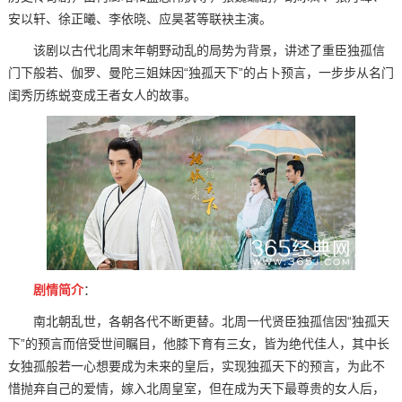
安以轩、徐正曦、李依晓、应昊茗等联袂主演。
该剧以古代北周末年朝野动乱的局势为背景，讲述了重臣独孤信
门下般若、伽罗、曼陀三姐妹因“独孤天下”的占卜预言，一步步从名门
闺秀历练蜕变成王者女人的故事。
剧情简介
：
南北朝乱世，各朝各代不断更替。北周一代贤臣独孤信因“独孤天
下”的预言而倍受世间瞩目，他膝下育有三女，皆为绝代佳人，其中长
女独孤般若一心想要成为未来的皇后，实现独孤天下的预言，为此不
惜抛弃自己的爱情，嫁入北周皇室，但在成为天下最尊贵的女人后，