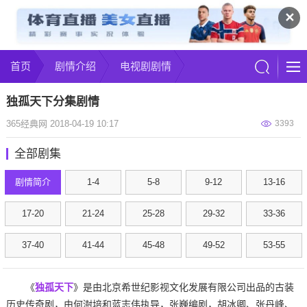
✕
首页
剧情介绍
电视剧剧情
独孤天下分集剧情
365经典网 2018-04-19 10:17
3393
全部剧集
剧情简介
1-4
5-8
9-12
13-16
17-20
21-24
25-28
29-32
33-36
37-40
41-44
45-48
49-52
53-55
《
独孤天下
》是由北京希世纪影视文化发展有限公司出品的古装
历史传奇剧，由何澍培和蓝志伟执导，张巍编剧，胡冰卿、张丹峰、