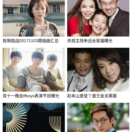
极限挑战20171103期插曲汇总
央视主持朱迅全家福曝光
双十一晚会tfboys表演节目曝光
赵本山爱徒丫蛋王金龙离婚