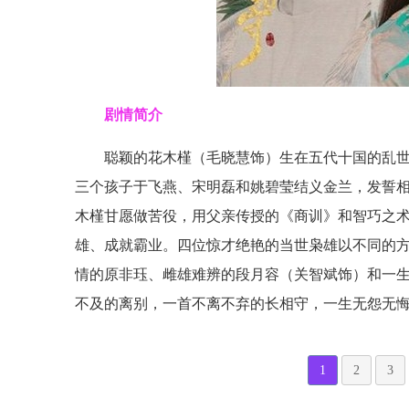
剧情简介
聪颖的花木槿（毛晓慧饰）生在五代十国的乱
三个孩子于飞燕、宋明磊和姚碧莹结义金兰，发誓
木槿甘愿做苦役，用父亲传授的《商训》和智巧之
雄、成就霸业。四位惊才绝艳的当世枭雄以不同的
情的原非珏、雌雄难辨的段月容（关智斌饰）和一
不及的离别，一首不离不弃的长相守，一生无怨无
1
2
3