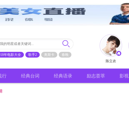
018年电影大全
歌手2
奥斯卡
春晚
陈立农
流行
经典台词
经典语录
励志荟萃
影视
情