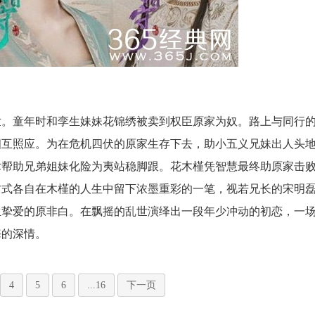
世。童年时和孪生妹妹花锦绣被卖到权臣原家为奴。路上与同行
相互照应。为在危机四伏的原家生存下去，助小五义兄妹出人头
术帮助兄弟姐妹化险为夷站稳脚跟。花木槿凭智慧最终助原家击
方式各自在木槿的人生中留下浓墨重彩的一笔，视若兄长的宋明
生挚爱的原非白。在飘摇的乱世演绎出一段年少冲动的初恋，一
胡歌薛佳凝美国约会再续前缘
悔的深情。
4
5
6
...16
下一页