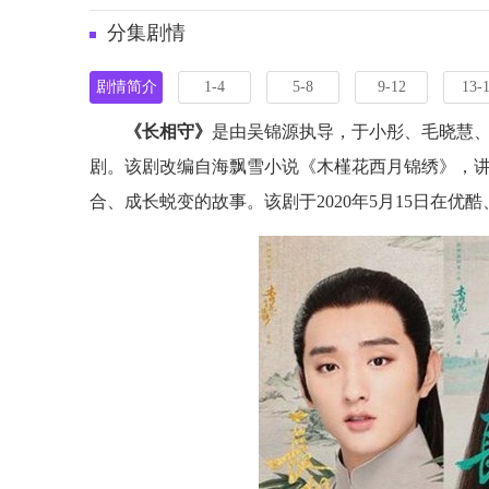
分集剧情
剧情简介
1-4
5-8
9-12
13-
《长相守》
是由吴锦源执导，于小彤、毛晓慧
剧。该剧改编自海飘雪小说《木槿花西月锦绣》，
合、成长蜕变的故事。该剧于2020年5月15日在优