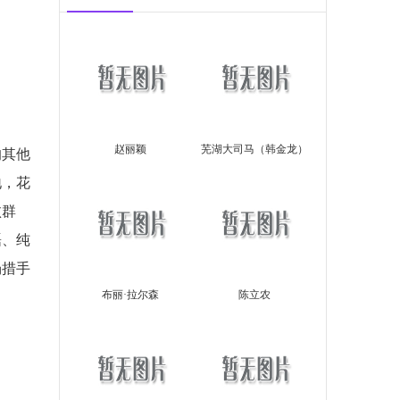
赵丽颖
芜湖大司马（韩金龙）
的其他
地，花
败群
磊、纯
场措手
？
布丽·拉尔森
陈立农