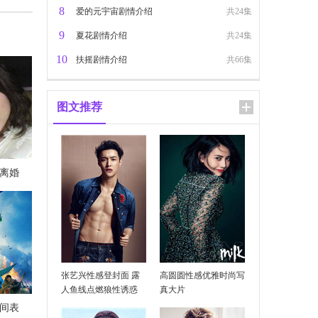
8
爱的元宇宙剧情介绍
共24集
9
夏花剧情介绍
共24集
10
扶摇剧情介绍
共66集
像吗
图文推荐
离婚
不下雨
张艺兴性感登封面 露
高圆圆性感优雅时尚写
人鱼线点燃狼性诱惑
真大片
时间表