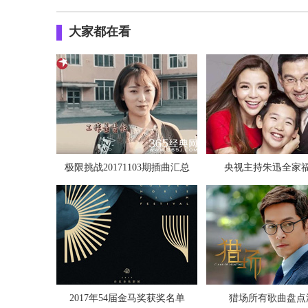
大家都在看
极限挑战20171103期插曲汇总
央视主持朱迅全家
2017年54届金马奖获奖名单
猎场所有歌曲盘点