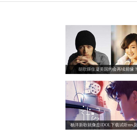
杨洋新歌就像是IDOL下载试听mv
张碧晨对狗仔爆粗口是真是假
极限挑战第三季第九期插曲背景音