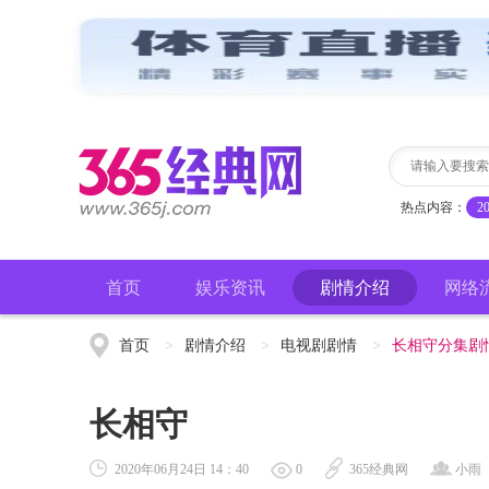
热点内容：
2
首页
娱乐资讯
剧情介绍
网络
首页
>
剧情介绍
>
电视剧剧情
>
长相守分集剧
长相守
2020年06月24日 14：40
0
365经典网
小雨