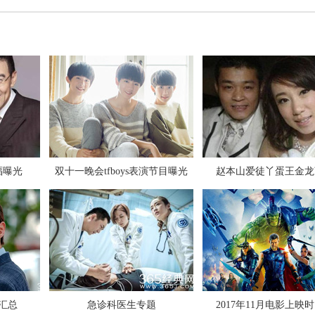
2017全球最美面孔候选人有你的偶
福曝光
双十一晚会tfboys表演节目曝光
赵本山爱徒丫蛋王金龙
萧敬腾回应雨神称号：不要再问我下
了
汇总
急诊科医生专题
2017年11月电影上映