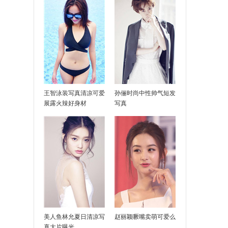
王智泳装写真清凉可爱
孙俪时尚中性帅气短发
展露火辣好身材
写真
美人鱼林允夏日清凉写
赵丽颖噘嘴卖萌可爱么
真大片曝光