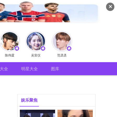
✕
陈伟霆
吴宣仪
范丞丞
大全
明星大全
图库
娱乐聚焦