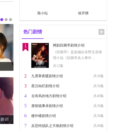
及歌词
陈小纭
徐开骋
热门剧情
1
网剧回廊亭剧情介绍
《回廊亭》是改编自东野圭吾推
理小说《回廊亭杀人事件 ...
共12集
2
九霄寒夜暖剧情介绍
共36集
3
星汉灿烂剧情介绍
共56集
4
去有风的地方剧情介绍
共40集
5
唐朝诡事录剧情介绍
共36集
6
楼外楼剧情介绍
共36集
乐整理
7
反恐特战队之天狼剧情介绍
共48集