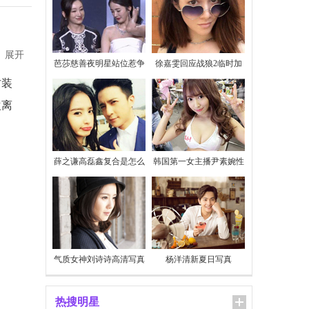
展开
芭莎慈善夜明星站位惹争
徐嘉雯回应战狼2临时加
议
价
古装
欢离
薛之谦高磊鑫复合是怎么
韩国第一女主播尹素婉性
回事
感私照
气质女神刘诗诗高清写真
杨洋清新夏日写真
热搜明星