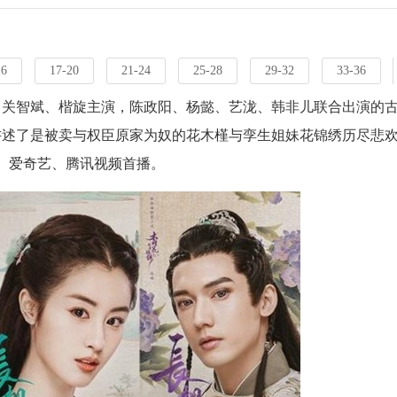
16
17-20
21-24
25-28
29-32
33-36
、关智斌、楷旋主演，陈政阳、杨懿、艺泷、韩非儿联合出演的
讲述了是被卖与权臣原家为奴的花木槿与孪生姐妹花锦绣历尽悲
酷、爱奇艺、腾讯视频首播。