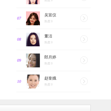
热度:0
吴宣仪
07
热度:0
董洁
08
热度:0
郎月婷
09
热度:0
赵奎娥
10
热度:0