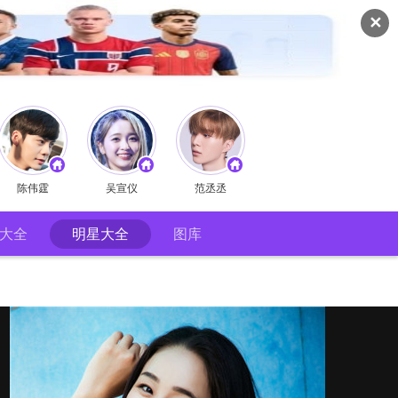
✕
陈伟霆
吴宣仪
范丞丞
大全
明星大全
图库