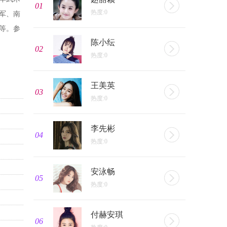
01
热度:0
军、南
等。参
陈小纭
02
热度:0
王美英
03
热度:0
李先彬
04
热度:0
安泳畅
05
热度:0
付赫安琪
06