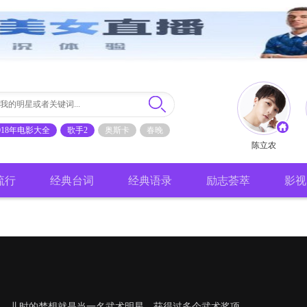
018年电影大全
歌手2
奥斯卡
春晚
陈立农
流行
经典台词
经典语录
励志荟萃
影视
，儿时的梦想就是当一名武术明星，获得过多个武术奖项，