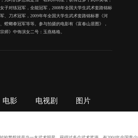
，女子对练冠军，全能冠军，2008年全国大学生武术套路锦标
军、刀术冠军，2009年年全国大学生武术套路锦标赛《河
、螳螂拳冠军等等。参与拍摄的电影有《富春山居图》，
卦宗师》中饰演女二号：玉燕格格。
电影
电视剧
图片
时的梦想就是当一名武术明星，获得过多个武术奖项，有2004年全国青少