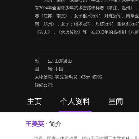
有2004年全国青少年武术套路锦标赛《浙江、温州》
赛《江苏、南京》，女子棍术冠军、对练冠军、南拳亚
南、郑州》，女子；棍术冠军、对练冠军、集体剑冠军
《功夫》，《天火传说》等，在2012年的热播剧《八
>>>
出 生: 山东梁山
国 籍: 中国
人物信息: 演员/运动员 163cm 45KG
经纪公司:
主页
个人资料
星闻
王美英
⋅ 简介
演员，国家一级运动员，毕业于天津理工大学本科，儿