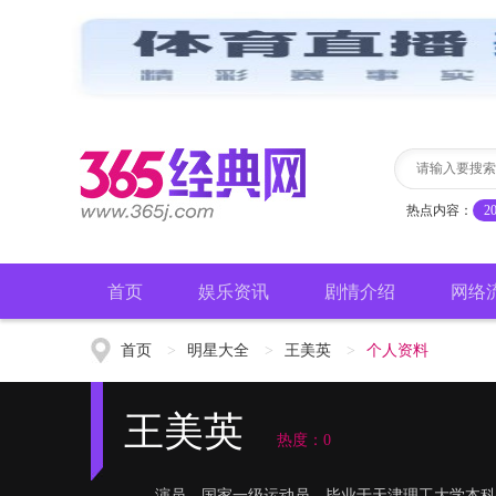
热点内容：
2
首页
娱乐资讯
剧情介绍
网络
首页
>
明星大全
>
王美英
>
个人资料
王美英
热度：0
演员，国家一级运动员，毕业于天津理工大学本科