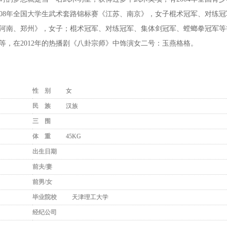
08年全国大学生武术套路锦标赛《江苏、南京》，女子棍术冠军、对练冠
《河南、郑州》，女子；棍术冠军、对练冠军、集体剑冠军、螳螂拳冠军等
，在2012年的热播剧《八卦宗师》中饰演女二号：玉燕格格。
性 别
女
民 族
汉族
三 围
体 重
45KG
出生日期
前夫/妻
前男/女
毕业院校
天津理工大学
经纪公司