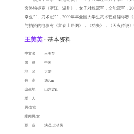
套路锦标赛《浙江、温州》，女子对练冠军，全能冠军，20
拳亚军、刀术冠军，2009年年全国大学生武术套路锦标赛
与拍摄的电影有《富春山居图》，《功夫》，《天火传说》等
王美英
⋅ 基本资料
中文名
王美英
国 籍
中国
地 区
大陆
身 高
163cm
出生地
山东梁山
爱 人
男/女友
绯闻男/女
职 业
演员/运动员