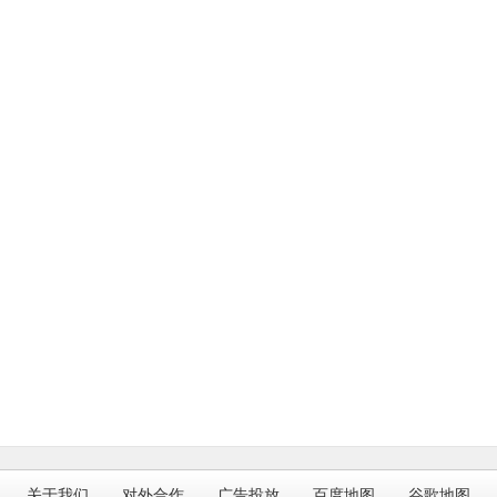
关于我们
对外合作
广告投放
百度地图
谷歌地图