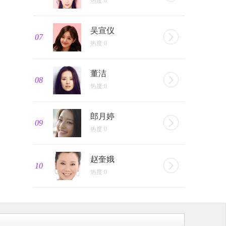
热度:0
吴宣仪
07
热度:0
董洁
08
热度:0
郎月婷
09
热度:0
赵奎娥
10
热度:0