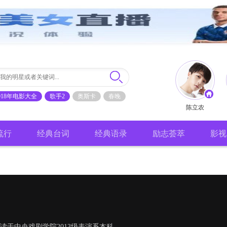
018年电影大全
歌手2
奥斯卡
春晚
陈立农
流行
经典台词
经典语录
励志荟萃
影视
就读于中央戏剧学院2013级表演系本科。