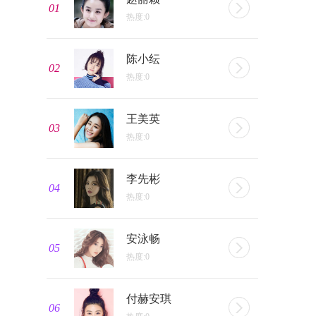
01
热度:0
陈小纭
02
热度:0
王美英
03
热度:0
李先彬
04
热度:0
安泳畅
05
热度:0
付赫安琪
06