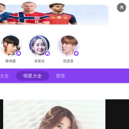
✕
陈伟霆
吴宣仪
范丞丞
大全
明星大全
图库