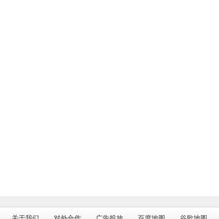
关于我们
对外合作
广告投放
百度地图
谷歌地图