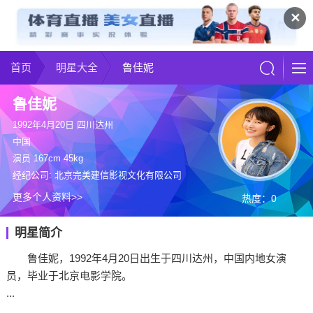
✕
首页
明星大全
鲁佳妮
鲁佳妮
1992年4月20日 四川达州
中国
演员 167cm 45kg
经纪公司: 北京完美建信影视文化有限公司
更多个人资料>>
热度：0
明星简介
鲁佳妮，1992年4月20日出生于四川达州，中国内地女演
员，毕业于北京电影学院。
...