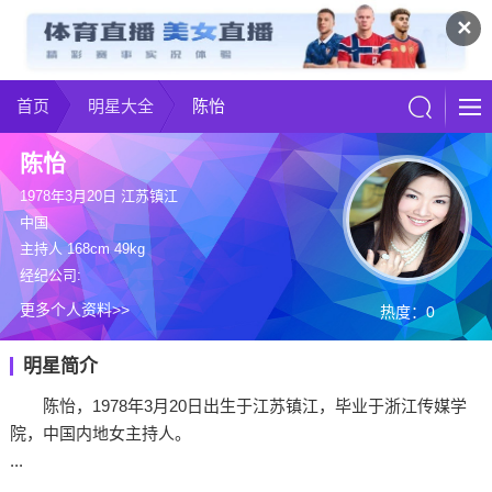
✕
首页
明星大全
陈怡
陈怡
1978年3月20日 江苏镇江
中国
主持人 168cm 49kg
经纪公司:
更多个人资料>>
热度：0
明星简介
陈怡，1978年3月20日出生于江苏镇江，毕业于浙江传媒学
院，中国内地女主持人。
...