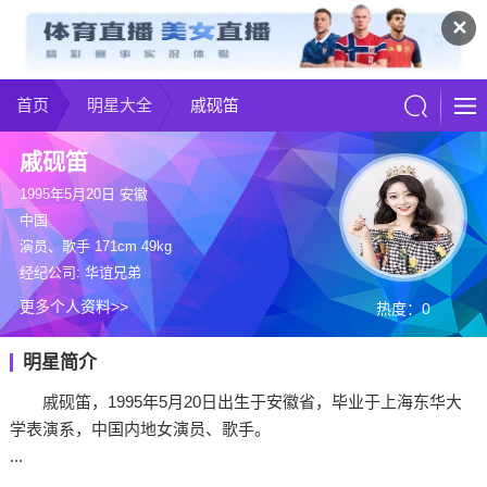
✕
首页
明星大全
戚砚笛
戚砚笛
1995年5月20日 安徽
中国
演员、歌手 171cm 49kg
经纪公司: 华谊兄弟
更多个人资料>>
热度：0
明星简介
戚砚笛，1995年5月20日出生于安徽省，毕业于上海东华大
学表演系，中国内地女演员、歌手。
...