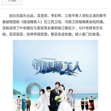
77-80
由拉风娱乐出品，凌潇肃、李彩桦、江祖平等人领衔主演的都市
悬疑情感剧《情谜睡美人》在江西卫视、河南卫视每晚黄金档热播。
该剧讲述了叶依姗在与富家男友秦明昊订婚前夕，与叶依婷发生车
祸，双双毁容，依婷将错就错，整容变成依姗，嫁入豪门的故事。