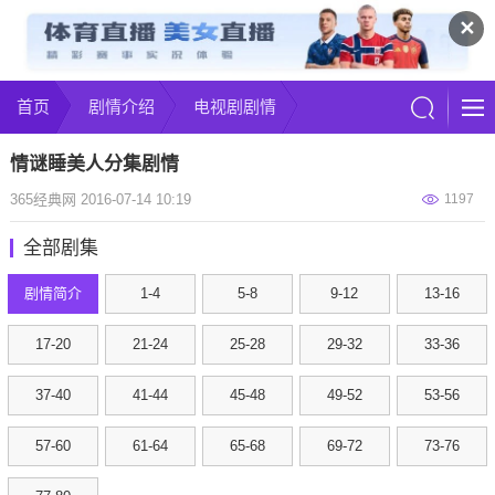
✕
首页
剧情介绍
电视剧剧情
情谜睡美人分集剧情
365经典网 2016-07-14 10:19
1197
全部剧集
剧情简介
1-4
5-8
9-12
13-16
17-20
21-24
25-28
29-32
33-36
37-40
41-44
45-48
49-52
53-56
57-60
61-64
65-68
69-72
73-76