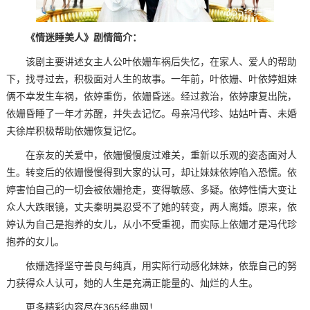
《情迷睡美人》剧情简介：
该剧主要讲述女主人公叶依姗车祸后失忆，在家人、爱人的帮助
下，找寻过去，积极面对人生的故事。一年前，叶依姗、叶依婷姐妹
俩不幸发生车祸，依婷重伤，依姗昏迷。经过救治，依婷康复出院，
依姗昏睡了一年才苏醒，并失去记忆。母亲冯代珍、姑姑叶青、未婚
夫徐岸积极帮助依姗恢复记忆。
在亲友的关爱中，依姗慢慢度过难关，重新以乐观的姿态面对人
生。转变后的依姗慢慢得到大家的认可，却让妹妹依婷陷入恐慌。依
婷害怕自己的一切会被依姗抢走，变得敏感、多疑。依婷性情大变让
众人大跌眼镜，丈夫秦明昊忍受不了她的转变，两人离婚。原来，依
婷认为自己是抱养的女儿，从小不受重视，而实际上依姗才是冯代珍
抱养的女儿。
依姗选择坚守善良与纯真，用实际行动感化妹妹，依靠自己的努
力获得众人认可，她的人生是充满正能量的、灿烂的人生。
更多精彩内容尽在365经典网！