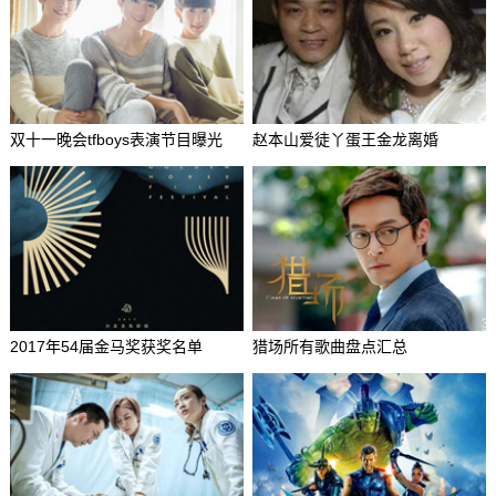
双十一晚会tfboys表演节目曝光
赵本山爱徒丫蛋王金龙离婚
2017年54届金马奖获奖名单
猎场所有歌曲盘点汇总