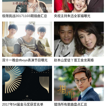
极限挑战20171103期插曲汇总
央视主持朱迅全家福曝光
双十一晚会tfboys表演节目曝光
赵本山爱徒丫蛋王金龙离婚
2017年54届金马奖获奖名单
猎场所有歌曲盘点汇总