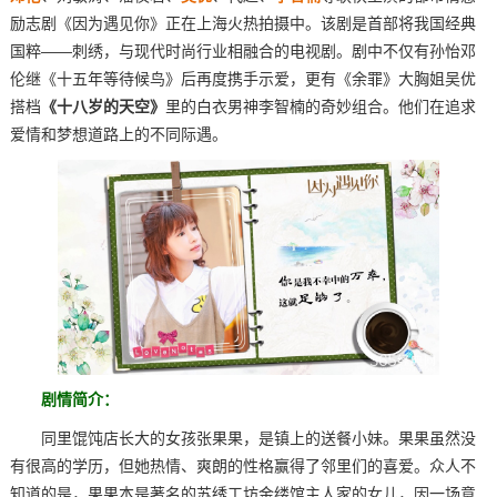
励志剧《因为遇见你》正在上海火热拍摄中。该剧是首部将我国经典
国粹——刺绣，与现代时尚行业相融合的电视剧。剧中不仅有孙怡邓
伦继
《十五年等待候鸟》
后再度携手示爱，更有
《余罪》
大胸姐吴优
搭档
《十八岁的天空》
里的白衣男神李智楠的奇妙组合。他们在追求
爱情和梦想道路上的不同际遇。
剧情简介：
同里馄饨店长大的女孩张果果，是镇上的送餐小妹。果果虽然没
有很高的学历，但她热情、爽朗的性格赢得了邻里们的喜爱。众人不
知道的是，果果本是著名的苏绣工坊金缕馆主人家的女儿，因一场意