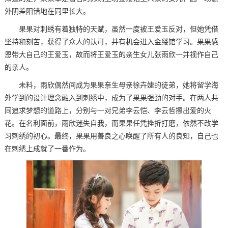
外阴差阳错地在同里长大。
果果对刺绣有着独特的天赋，虽然一度被王爱玉反对，但她凭借
坚持和刻苦，获得了众人的认可，并有机会进入金缕馆学习。果果感
恩带大自己的王爱玉，故而将王爱玉的亲生女儿张雨欣一并视作自己
的亲人。
未料，雨欣偶然间成为果果亲生母亲徐卉婕的徒弟，她将留学海
外学到的设计理念融入到刺绣中，成为了果果强劲的对手。在两人共
同追求梦想的道路上，分别与一对兄弟李云恺、李云哲擦出爱的火
花。在名利面前，雨欣迷失自我，而果果任凭挫折打磨，依然不改学
习刺绣的初心。最终，果果用善良之心唤醒了所有人的良知，自己也
在刺绣上成就了一番作为。