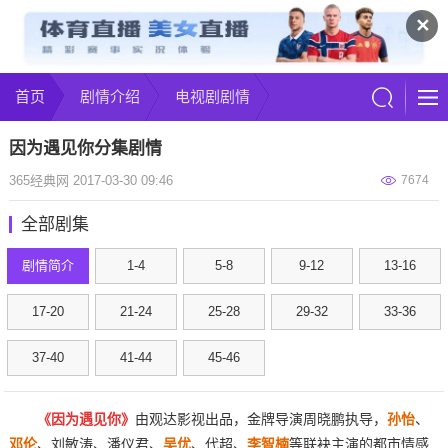
✕
首页
剧情介绍
电视剧剧情
因为遇见你分集剧情
365经典网 2017-03-30 09:46
7674
全部剧集
剧情简介
1-4
5-8
9-12
13-16
17-20
21-24
25-28
29-32
33-36
37-40
41-44
45-46
《因为遇见你》
由观达影视出品，金牌导演周晓鹏执导，
孙怡
、
邓伦
、刘敏涛、潘仪君、
吴优
、代超、
李智楠
等联袂主演的都市情感