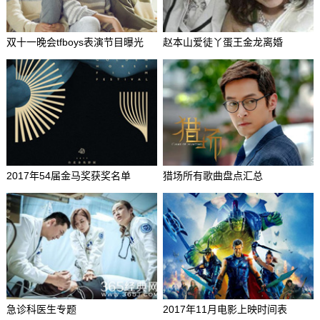
双十一晚会tfboys表演节目曝光
赵本山爱徒丫蛋王金龙离婚
2017年54届金马奖获奖名单
猎场所有歌曲盘点汇总
急诊科医生专题
2017年11月电影上映时间表