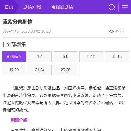
首页
剧情介绍
电视剧剧情
重紫分集剧情
365经典网 2023-03-02 10:29
49256
全部剧集
剧情简介
1-4
5-8
9-12
13-16
17-20
21-24
25-28
《重紫》是由剧浪影视出品，刘国辉执导，杨超越、徐正溪领衔
主演的古装仙侠剧。该剧根据蜀客同名小说改编，讲述了天生煞气、
注定入魔的少女重紫与睥睨六界、绝世风华的尊者洛音凡辗转三世师
徒相恋的故事。
剧情介绍
三界浩劫，魔尊逆轮覆灭，九幽邪灵溃散遁入人间。