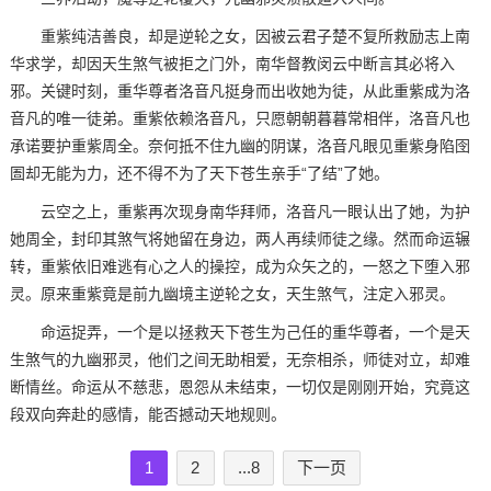
重紫纯洁善良，却是逆轮之女，因被云君子楚不复所救励志上南
华求学，却因天生煞气被拒之门外，南华督教闵云中断言其必将入
邪。关键时刻，重华尊者洛音凡挺身而出收她为徒，从此重紫成为洛
音凡的唯一徒弟。重紫依赖洛音凡，只愿朝朝暮暮常相伴，洛音凡也
承诺要护重紫周全。奈何抵不住九幽的阴谋，洛音凡眼见重紫身陷囹
圄却无能为力，还不得不为了天下苍生亲手“了结”了她。
云空之上，重紫再次现身南华拜师，洛音凡一眼认出了她，为护
她周全，封印其煞气将她留在身边，两人再续师徒之缘。然而命运辗
转，重紫依旧难逃有心之人的操控，成为众矢之的，一怒之下堕入邪
灵。原来重紫竟是前九幽境主逆轮之女，天生煞气，注定入邪灵。
命运捉弄，一个是以拯救天下苍生为己任的重华尊者，一个是天
生煞气的九幽邪灵，他们之间无助相爱，无奈相杀，师徒对立，却难
断情丝。命运从不慈悲，恩怨从未结束，一切仅是刚刚开始，究竟这
段双向奔赴的感情，能否撼动天地规则。
1
2
...8
下一页