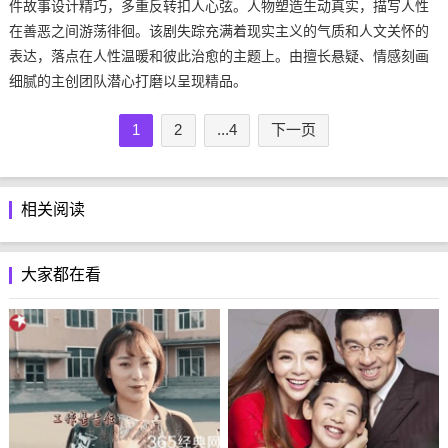
件故事设计精巧，多重反转扣人心弦。人物塑造生动真实，描写人性
在善恶之间游荡徘徊。该剧失踪充满着现实主义的气质和人文关怀的
表达，落点在人性温暖和彼此治愈的主题上。由擅长悬疑、情感刻画
细腻的主创团队潜心打磨以呈现精品。
1
2
...4
下一页
相关阅读
大家都在看