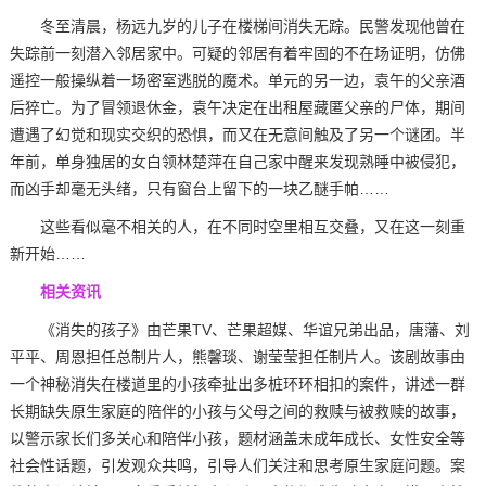
冬至清晨，杨远九岁的儿子在楼梯间消失无踪。民警发现他曾在
失踪前一刻潜入邻居家中。可疑的邻居有着牢固的不在场证明，仿佛
遥控一般操纵着一场密室逃脱的魔术。单元的另一边，袁午的父亲酒
后猝亡。为了冒领退休金，袁午决定在出租屋藏匿父亲的尸体，期间
遭遇了幻觉和现实交织的恐惧，而又在无意间触及了另一个谜团。半
年前，单身独居的女白领林楚萍在自己家中醒来发现熟睡中被侵犯，
而凶手却毫无头绪，只有窗台上留下的一块乙醚手帕……
这些看似毫不相关的人，在不同时空里相互交叠，又在这一刻重
新开始……
相关资讯
《消失的孩子》由芒果TV、芒果超媒、华谊兄弟出品，唐藩、刘
平平、周恩担任总制片人，熊馨琰、谢莹莹担任制片人。该剧故事由
一个神秘消失在楼道里的小孩牵扯出多桩环环相扣的案件，讲述一群
长期缺失原生家庭的陪伴的小孩与父母之间的救赎与被救赎的故事，
以警示家长们多关心和陪伴小孩，题材涵盖未成年成长、女性安全等
社会性话题，引发观众共鸣，引导人们关注和思考原生家庭问题。案