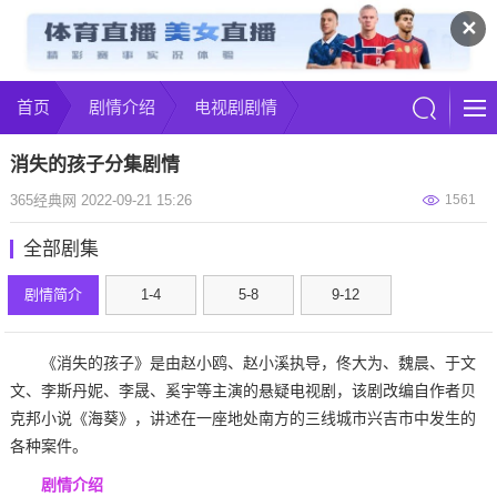
✕
首页
剧情介绍
电视剧剧情
消失的孩子分集剧情
365经典网 2022-09-21 15:26
1561
全部剧集
剧情简介
1-4
5-8
9-12
《消失的孩子》是由赵小鸥、赵小溪执导，佟大为、魏晨、于文
文、李斯丹妮、李晟、奚宇等主演的悬疑电视剧，该剧改编自作者贝
克邦小说《海葵》，讲述在一座地处南方的三线城市兴吉市中发生的
各种案件。
剧情介绍