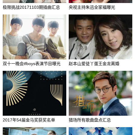
极限挑战20171103期插曲汇总
央视主持朱迅全家福曝光
双十一晚会tfboys表演节目曝光
赵本山爱徒丫蛋王金龙离婚
2017年54届金马奖获奖名单
猎场所有歌曲盘点汇总