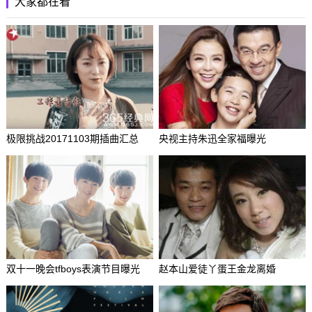
大家都在看
极限挑战20171103期插曲汇总
央视主持朱迅全家福曝光
双十一晚会tfboys表演节目曝光
赵本山爱徒丫蛋王金龙离婚