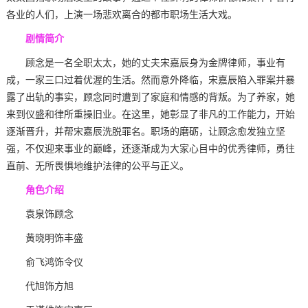
各业的人们，上演一场悲欢离合的都市职场生活大戏。
剧情简介
顾念是一名全职太太，她的丈夫宋嘉辰身为金牌律师，事业有
成，一家三口过着优渥的生活。然而意外降临，宋嘉辰陷入罪案并暴
露了出轨的事实，顾念同时遭到了家庭和情感的背叛。为了养家，她
来到仪盛和律所重操旧业。在这里，她彰显了非凡的工作能力，开始
逐渐晋升，并帮宋嘉辰洗脱罪名。职场的磨砺，让顾念愈发独立坚
强，不仅迎来事业的巅峰，还逐渐成为大家心目中的优秀律师，勇往
直前、无所畏惧地维护法律的公平与正义。
角色介绍
袁泉饰顾念
黄晓明饰丰盛
俞飞鸿饰令仪
代旭饰方旭