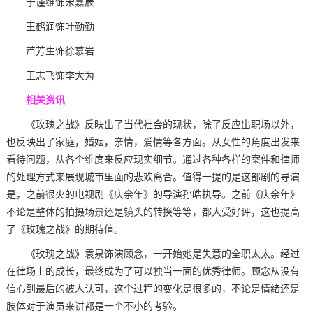
于谨维饰宋嘉辰
王鹤润饰叶勤勤
芦芳生饰徐慕岩
王志飞饰李大为
相关资讯
《玫瑰之战》反映出了当代社会的现状，除了反应出职场以外，
也反映出了家庭，婚姻，亲情，爱情等各方面。从女性的角度出发来
看待问题，从各个维度来反应现实细节。通过各种各样的案件和律师
的处理方式来展现城市里面的悲欢离合。值得一提的是这部剧的导演
是，之前很火的电视剧《庆余年》的导演孙皓执导。之前《庆余年》
不论是整体的拍摄场景还是镜头的转换等等，都大受好评，这也提高
了《玫瑰之战》的期待值。
《玫瑰之战》袁泉饰演顾念，一开始她是失意的全职太太。经过
在律场上的成长，最终成为了可以独当一面的优秀律师。顾念从没有
信心到最后的被人认可，这个过程的变化是很多的，不论是情绪还是
肢体对于演员来讲都是一个不小的考验。