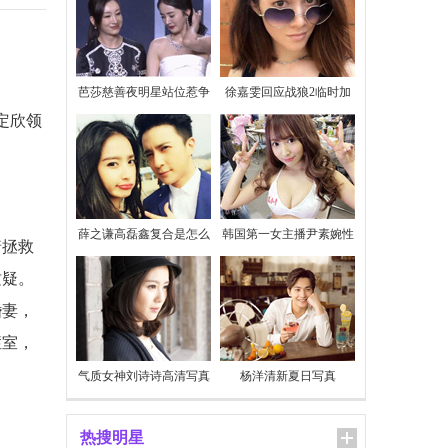
芭莎慈善夜明星站位惹争
徐嘉雯回应战狼2临时加
议
价
定欣领
薛之谦高磊鑫复合是怎么
韩国第一女主播尹素婉性
着拯救
回事
感私照
质疑。
婚妻，
症室，
气质女神刘诗诗高清写真
杨洋清新夏日写真
热搜明星