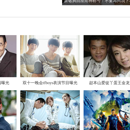
杨洋新歌就像是IDOL下载试听mv
张碧晨对狗仔爆粗口是真是假
福曝光
双十一晚会tfboys表演节目曝光
赵本山爱徒丫蛋王金龙
极限挑战第三季第九期插曲背景音