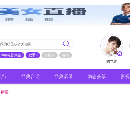
018年电影大全
歌手2
奥斯卡
春晚
陈立农
流行
经典台词
经典语录
励志荟萃
影视
集剧情