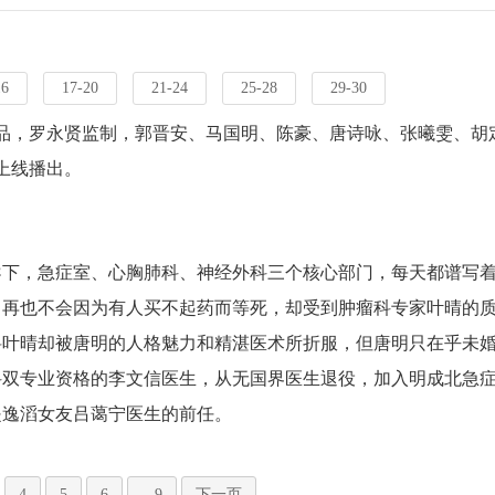
16
17-20
21-24
25-28
29-30
品，罗永贤监制，郭晋安、马国明、陈豪、唐诗咏、张曦雯、胡
上线播出。
导下，急症室、心胸肺科、神经外科三个核心部门，每天都谱写
，再也不会因为有人买不起药而等死，却受到肿瘤科专家叶晴的
料叶晴却被唐明的人格魅力和精湛医术所折服，但唐明只在乎未
科双专业资格的李文信医生，从无国界医生退役，加入明成北急
是逸滔女友吕蔼宁医生的前任。
4
5
6
...9
下一页