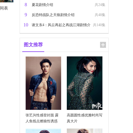
8
夏花剧情介绍
共24集
时间表
9
反恐特战队之天狼剧情介绍
共48集
10
谢文东4：风云再起之再战江湖剧情介
共140集
像吗
绍
图文推荐
不下雨
张艺兴性感登封面 露
高圆圆性感优雅时尚写
人鱼线点燃狼性诱惑
真大片