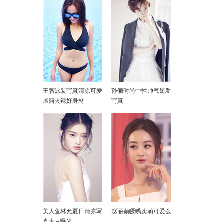
王智泳装写真清凉可爱
孙俪时尚中性帅气短发
展露火辣好身材
写真
美人鱼林允夏日清凉写
赵丽颖噘嘴卖萌可爱么
真大片曝光