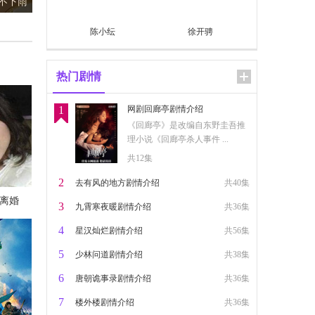
及歌词
陈小纭
徐开骋
热门剧情
1
网剧回廊亭剧情介绍
《回廊亭》是改编自东野圭吾推
理小说《回廊亭杀人事件 ...
共12集
2
去有风的地方剧情介绍
共40集
离婚
3
九霄寒夜暖剧情介绍
共36集
4
星汉灿烂剧情介绍
共56集
5
少林问道剧情介绍
共38集
乐整理
6
唐朝诡事录剧情介绍
共36集
7
楼外楼剧情介绍
共36集