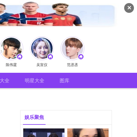
✕
陈伟霆
吴宣仪
范丞丞
大全
明星大全
图库
娱乐聚焦