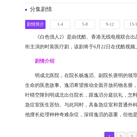
分集剧情
剧情简介
1-4
5-8
9-12
13-
《白色强人2》是由优酷、香港无线电视联合出
衔主演的时装医疗剧，该剧将于6月22日在优酷视频
剧情介绍
明成北医院，在院长杨逸滔、副院长唐明的领
生命的医患故事。逸滔希望推动全面开放药物名册
叶晴空降到明成北出任院长，跟逸滔分庭抗礼，怎
急症室医生苏怡。与此同时，具备急症室和普通外
他擅长处理种种奇难杂症，深得逸滔的器重，但他
1
2
3