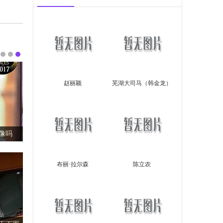
赵丽颖
芜湖大司马（韩金龙）
？
布丽·拉尔森
陈立农