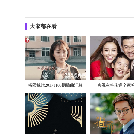
大家都在看
极限挑战20171103期插曲汇总
央视主持朱迅全家