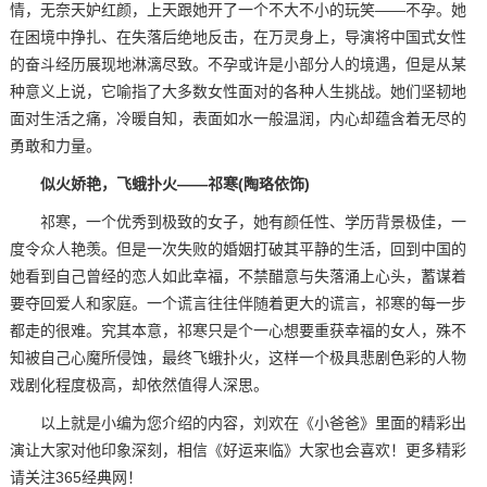
情，无奈天妒红颜，上天跟她开了一个不大不小的玩笑——不孕。她
在困境中挣扎、在失落后绝地反击，在万灵身上，导演将中国式女性
的奋斗经历展现地淋漓尽致。不孕或许是小部分人的境遇，但是从某
种意义上说，它喻指了大多数女性面对的各种人生挑战。她们坚韧地
面对生活之痛，冷暖自知，表面如水一般温润，内心却蕴含着无尽的
勇敢和力量。
似火娇艳，飞蛾扑火——祁寒(陶珞依饰)
祁寒，一个优秀到极致的女子，她有颜任性、学历背景极佳，一
度令众人艳羡。但是一次失败的婚姻打破其平静的生活，回到中国的
她看到自己曾经的恋人如此幸福，不禁醋意与失落涌上心头，蓄谋着
要夺回爱人和家庭。一个谎言往往伴随着更大的谎言，祁寒的每一步
都走的很难。究其本意，祁寒只是个一心想要重获幸福的女人，殊不
知被自己心魔所侵蚀，最终飞蛾扑火，这样一个极具悲剧色彩的人物
戏剧化程度极高，却依然值得人深思。
以上就是小编为您介绍的内容，刘欢在《小爸爸》里面的精彩出
演让大家对他印象深刻，相信《好运来临》大家也会喜欢！更多精彩
请关注365经典网！