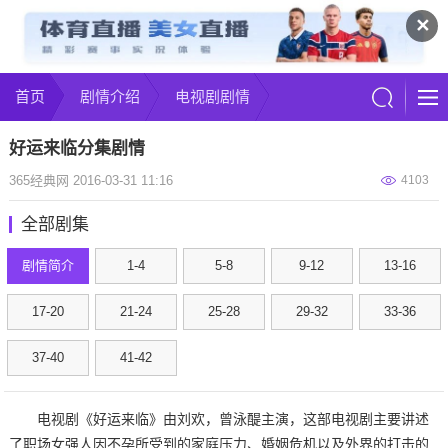
✕
首页
剧情介绍
电视剧剧情
好运来临分集剧情
365经典网 2016-03-31 11:16
4103
全部剧集
剧情简介
1-4
5-8
9-12
13-16
17-20
21-24
25-28
29-32
33-36
37-40
41-42
电视剧《好运来临》由刘欢，曾泳醍主演，这部电视剧主要
讲述
了职场女强人因不孕所受到的家庭压力、婚姻危机以及外界的打击的