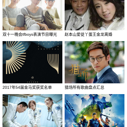
双十一晚会tfboys表演节目曝光
赵本山爱徒丫蛋王金龙离婚
2017年54届金马奖获奖名单
猎场所有歌曲盘点汇总