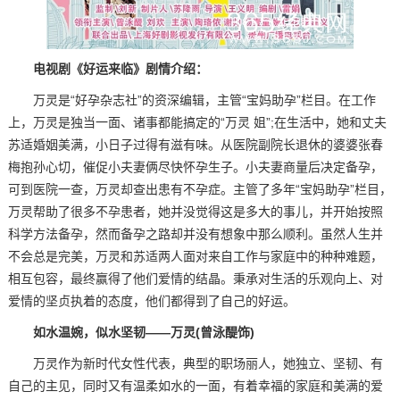
电视剧《好运来临》剧情介绍：
万灵是“好孕杂志社”的资深编辑，主管“宝妈助孕”栏目。在工作
上，万灵是独当一面、诸事都能搞定的“万灵 姐”;在生活中，她和丈夫
苏适婚姻美满，小日子过得有滋有味。从医院副院长退休的婆婆张春
梅抱孙心切，催促小夫妻俩尽快怀孕生子。小夫妻商量后决定备孕，
可到医院一查，万灵却查出患有不孕症。主管了多年“宝妈助孕”栏目，
万灵帮助了很多不孕患者，她并没觉得这是多大的事儿，并开始按照
科学方法备孕，然而备孕之路却并没有想象中那么顺利。虽然人生并
不会总是完美，万灵和苏适两人面对来自工作与家庭中的种种难题，
相互包容，最终赢得了他们爱情的结晶。秉承对生活的乐观向上、对
爱情的坚贞执着的态度，他们都得到了自己的好运。
如水温婉，似水坚韧——万灵(曾泳醍饰)
万灵作为新时代女性代表，典型的职场丽人，她独立、坚韧、有
自己的主见，同时又有温柔如水的一面，有着幸福的家庭和美满的爱