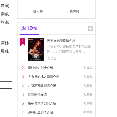
的导演
陈小纭
徐开骋
用倒叙
甘甜滋
热门剧情
1
网剧回廊亭剧情介绍
韩裔移
《回廊亭》是改编自东野圭吾推
，展现
理小说《回廊亭杀人事件 ...
共12集
2
星汉灿烂剧情介绍
共56集
3
去有风的地方剧情介绍
共40集
4
九霄寒夜暖剧情介绍
共36集
5
胜算剧情介绍
共40集
6
唐朝诡事录剧情介绍
共36集
7
少林问道剧情介绍
共38集