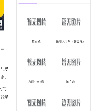
赵丽颖
芜湖大司马（韩金龙）
国三
孕与爱
泪史。
布丽·拉尔森
陈立农
的商
事背景