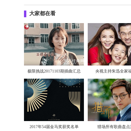
大家都在看
极限挑战20171103期插曲汇总
央视主持朱迅全家
2017年54届金马奖获奖名单
猎场所有歌曲盘点