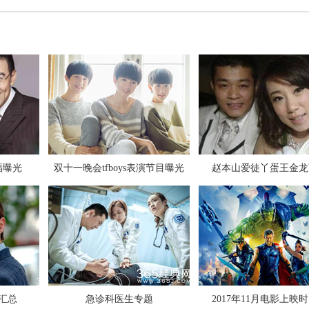
张碧晨对狗仔爆粗口是真是假
福曝光
双十一晚会tfboys表演节目曝光
赵本山爱徒丫蛋王金龙
极限挑战第三季第九期插曲背景音
汇总
急诊科医生专题
2017年11月电影上映