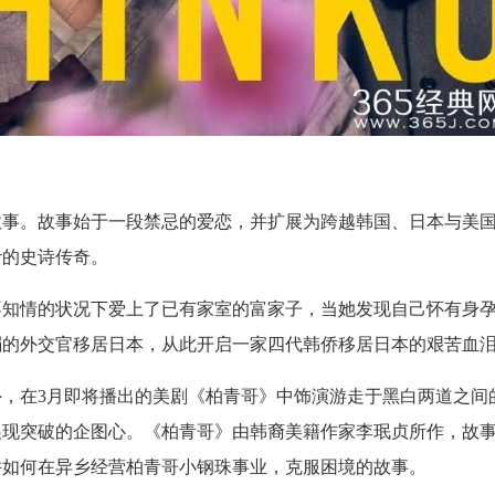
故事。故事始于一段禁忌的爱恋，并扩展为跨越韩国、日本与美
计的史诗传奇。
不知情的状况下爱上了已有家室的富家子，当她发现自己怀有身
弱的外交官移居日本，从此开启一家四代韩侨移居日本的艰苦血
，在3月即将播出的美剧《柏青哥》中饰演游走于黑白两道之间
展现突破的企图心。《柏青哥》由韩裔美籍作家李珉贞所作，故
并如何在异乡经营柏青哥小钢珠事业，克服困境的故事。