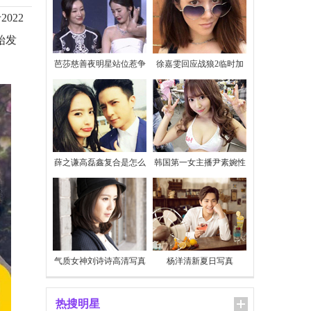
022
始发
芭莎慈善夜明星站位惹争
徐嘉雯回应战狼2临时加
议
价
薛之谦高磊鑫复合是怎么
韩国第一女主播尹素婉性
回事
感私照
气质女神刘诗诗高清写真
杨洋清新夏日写真
热搜明星