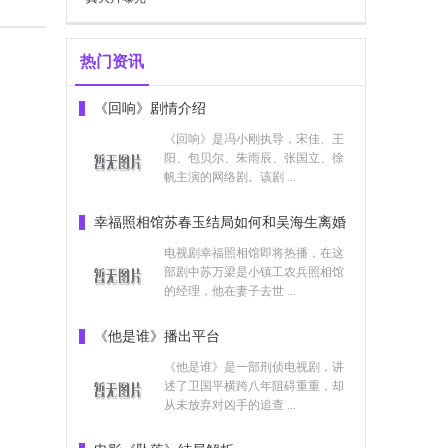
像吗
热门资讯
《回响》剧情介绍
《回响》是冯小刚执导，宋佳、王
阳、包贝尔、朱雨辰、张国立、徐
帆主演的网络剧。该剧 ...
幸福照相馆苏春玉结局如何和吴海生离婚
了吗
不下雨
电视剧幸福照相馆即将热播，在这
部剧中苏万梁是小镇工农兵照相馆
的经理，他在妻子去世 ...
《他是谁》播出平台
《他是谁》是一部刑侦电视剧，讲
述了卫国平横跨八年阻碍重重，却
从未放弃对凶手的追查 ...