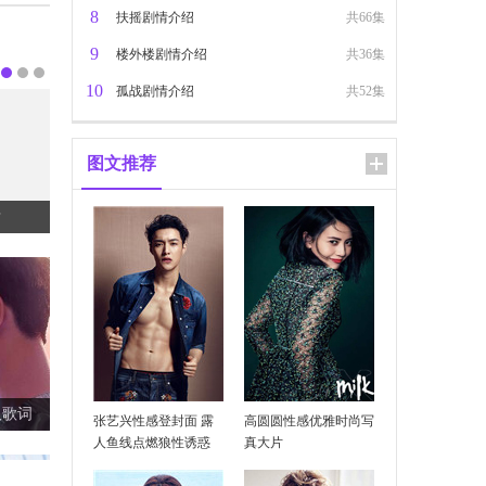
8
扶摇剧情介绍
共66集
9
楼外楼剧情介绍
共36集
10
孤战剧情介绍
共52集
图文推荐
？
张艺兴性感登封面 露
高圆圆性感优雅时尚写
及歌词
人鱼线点燃狼性诱惑
真大片