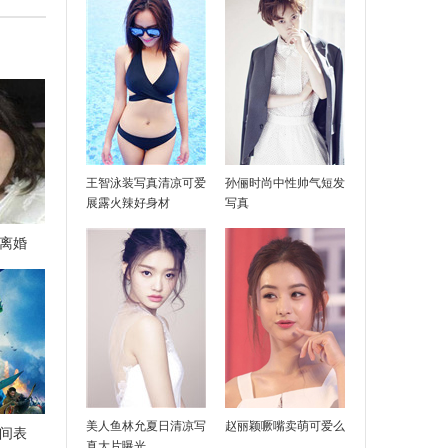
王智泳装写真清凉可爱
孙俪时尚中性帅气短发
展露火辣好身材
写真
离婚
乐整理
美人鱼林允夏日清凉写
赵丽颖噘嘴卖萌可爱么
时间表
真大片曝光