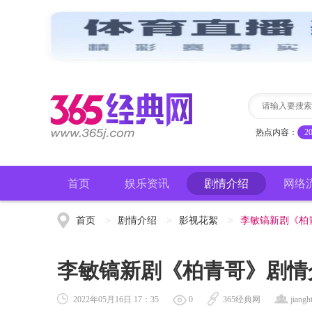
热点内容：
2
首页
娱乐资讯
剧情介绍
网络
首页
>
剧情介绍
>
影视花絮
>
李敏镐新剧《柏
李敏镐新剧《柏青哥》剧情
2022年05月16日 17：35
0
365经典网
jiangh