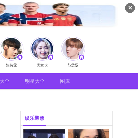
✕
陈伟霆
吴宣仪
范丞丞
大全
明星大全
图库
娱乐聚焦