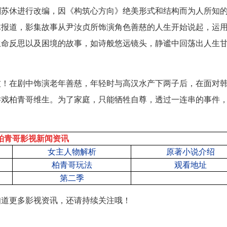
剧苏休进行改编，因《构筑心方向》绝美形式和结构而为人所知
体报道，影集故事从尹汝贞所饰演角色善慈的人生开始说起，运
生命反思以及困境的故事，如诗般悠远镜头，静谧中回荡出人生
技！在剧中饰演老年善慈，年轻时与高汉
水
产下两子后，在面对
游戏柏青哥维生。为了家庭，只能牺牲自尊，透过一连串的事件
柏青哥影视新闻资讯
女主人物解析
原著小说介绍
柏青哥玩法
观看地址
第二季
知道更多影视资讯，还请持续关注哦！