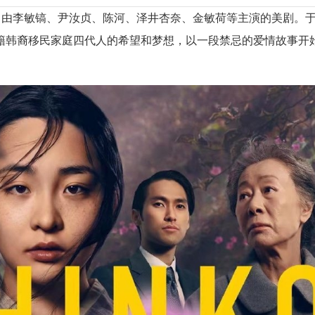
由李敏镐、尹汝贞、陈河、泽井杏奈、金敏荷等主演的美剧。于2
焦一个美籍韩裔移民家庭四代人的希望和梦想，以一段禁忌的爱情故事开