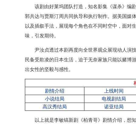
该剧由好莱坞团队打造，知名影集《谋杀》编
郭共达与贾斯汀周共同执导和执行制作。据美国媒
以及插叙手法，展现每个角色在不同时空中，面对
味，引发期待。
尹汝贞透过本剧再度向全世界观众展现动人演
民备受欺凌的日本生活，迫于无奈家族只能以赌博
出女性的坚毅与感性。
剧情介绍
上线时间
小说结局
电视剧结局
高汉秀结局
诺亚结局
以上就是李敏镐新剧《柏青哥》剧情介绍，想