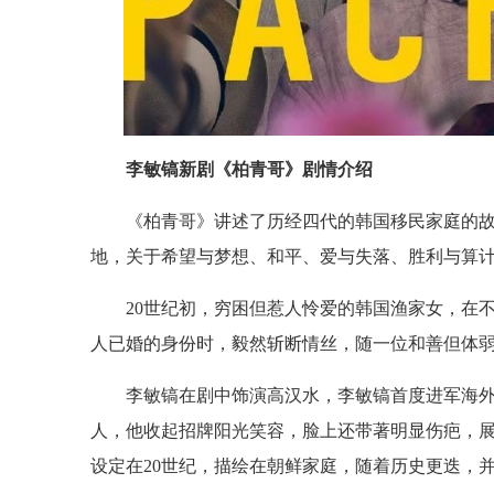
李敏镐新剧《柏青哥》剧情介绍
《柏青哥》讲述了历经四代的韩国移民家庭的
地，关于希望与梦想、和平、爱与失落、胜利与算
20世纪初，穷困但惹人怜爱的韩国渔家女，在
人已婚的身份时，毅然斩断情丝，随一位和善但体
李敏镐在剧中饰演高汉水，李敏镐首度进军海外
人，他收起招牌阳光笑容，脸上还带著明显伤疤，
设定在20世纪，描绘在朝鲜家庭，随着历史更迭，