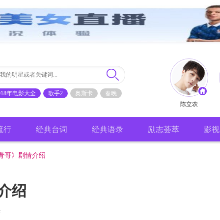
018年电影大全
歌手2
奥斯卡
春晚
陈立农
流行
经典台词
经典语录
励志荟萃
影视
青哥》剧情介绍
介绍
t