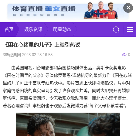
✕
首页
娱乐资讯
明星动态
《困在心绪里的儿子》上映引热议
365经典网 2023-02-28 16:58
0
由英国电视四台电影部和英国精巧媒体出品，奥斯卡获奖电影
《困在时间里的父亲》导演佛罗莱恩·泽勒执导的最新力作《困在心绪
里的儿子》正于艺联专线热映中。影片首周上映即引爆热议，片中对
家庭情感困境的真实呈现引发了许多观众共鸣，同时大胆揭开再婚家
庭伤疤，直面亲情困境，令无数观众触动落泪。而北大心理学博士、
著名心理咨询师李松蔚也于观影后发微博力荐“每个父母都该看看”。