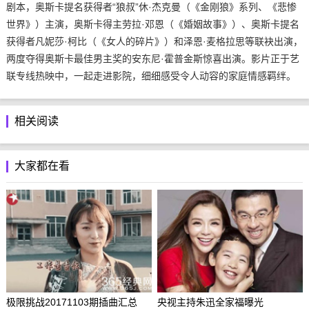
剧本，奥斯卡提名获得者“狼叔”休·杰克曼（《金刚狼》系列、《悲惨
世界》）主演，奥斯卡得主劳拉·邓恩（《婚姻故事》）、奥斯卡提名
获得者凡妮莎·柯比（《女人的碎片》）和泽恩·麦格拉思等联袂出演，
两度夺得奥斯卡最佳男主奖的安东尼·霍普金斯惊喜出演。影片正于艺
联专线热映中，一起走进影院，细细感受令人动容的家庭情感羁绊。
相关阅读
大家都在看
极限挑战20171103期插曲汇总
央视主持朱迅全家福曝光