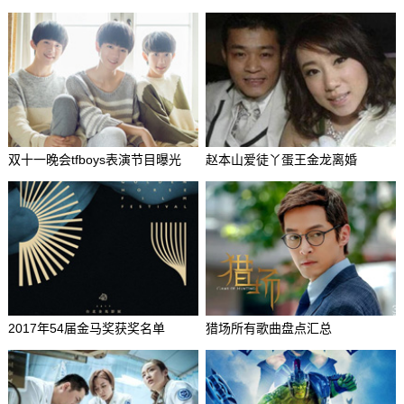
双十一晚会tfboys表演节目曝光
赵本山爱徒丫蛋王金龙离婚
2017年54届金马奖获奖名单
猎场所有歌曲盘点汇总