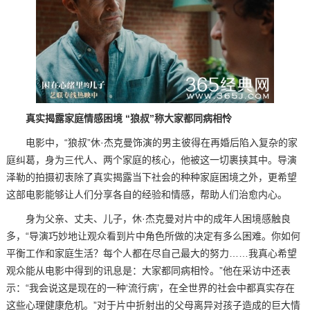
真实揭露家庭情感困境 “狼叔”称大家都同病相怜
电影中，“狼叔”休·杰克曼饰演的男主彼得在再婚后陷入复杂的家
庭纠葛，身为三代人、两个家庭的核心，他被这一切裹挟其中。导演
泽勒的拍摄初衷除了真实揭露当下社会的种种家庭困境之外，更希望
这部电影能够让人们分享各自的经验和情感，帮助人们治愈内心。
身为父亲、丈夫、儿子，休·杰克曼对片中的成年人困境感触良
多，“导演巧妙地让观众看到片中角色所做的决定有多么困难。你如何
平衡工作和家庭生活？每个人都在尽自己最大的努力……我真心希望
观众能从电影中得到的讯息是：大家都同病相怜。”他在采访中还表
示：“我会说这是现在的一种‘流行病’，在全世界的社会中都真实存在
这些心理健康危机。”对于片中折射出的父母离异对孩子造成的巨大情