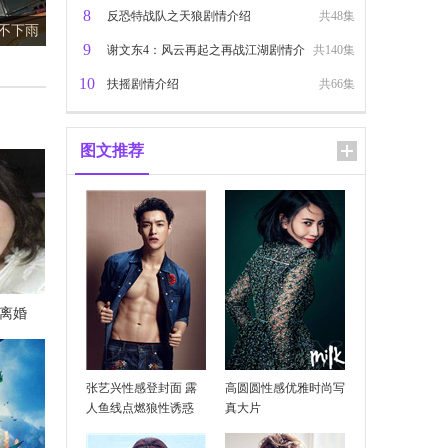
8
反恐特战队之天狼剧情介绍
共48集
及歌词
9
谢文东4：风云再起之再战江湖剧情介
共140集
10
绍
扶摇剧情介绍
共66集
图文推荐
离婚
张艺兴性感登封面 露
高圆圆性感优雅时尚写
乐整理
人鱼线点燃狼性诱惑
真大片