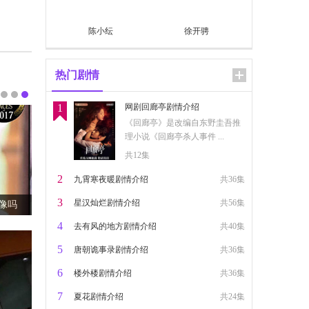
陈小纭
徐开骋
热门剧情
1
网剧回廊亭剧情介绍
《回廊亭》是改编自东野圭吾推
理小说《回廊亭杀人事件 ...
共12集
2
九霄寒夜暖剧情介绍
共36集
3
星汉灿烂剧情介绍
共56集
？
4
去有风的地方剧情介绍
共40集
5
唐朝诡事录剧情介绍
共36集
6
楼外楼剧情介绍
共36集
7
夏花剧情介绍
共24集