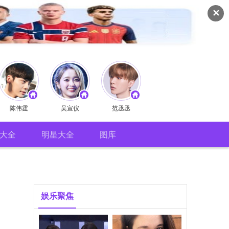
✕
陈伟霆
吴宣仪
范丞丞
大全
明星大全
图库
娱乐聚焦