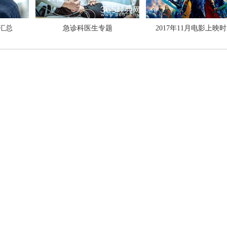
汇总
急诊科医生专题
2017年11月电影上映
2017全球最美面孔候选人有你的偶
萧敬腾回应雨神称号：不要再问我下
了