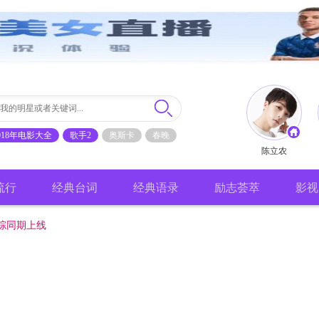
018年电影大全
歌手2
奥斯卡
春晚
陈立农
流行
经典台词
经典语录
励志荟萃
影视
综同期上线