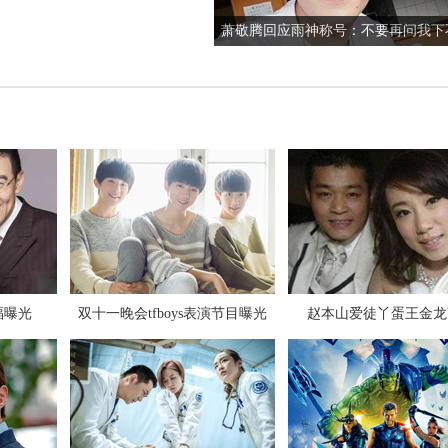
杨洋新歌就像是IDOL下载试听mv
张碧晨对狗仔爆粗口是真是假
福曝光
双十一晚会tfboys表演节目曝光
赵本山爱徒丫蛋王金龙
极限挑战第三季第九期插曲背景音