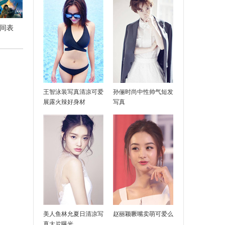
时间表
像吗
王智泳装写真清凉可爱
孙俪时尚中性帅气短发
展露火辣好身材
写真
不下雨
美人鱼林允夏日清凉写
赵丽颖噘嘴卖萌可爱么
真大片曝光