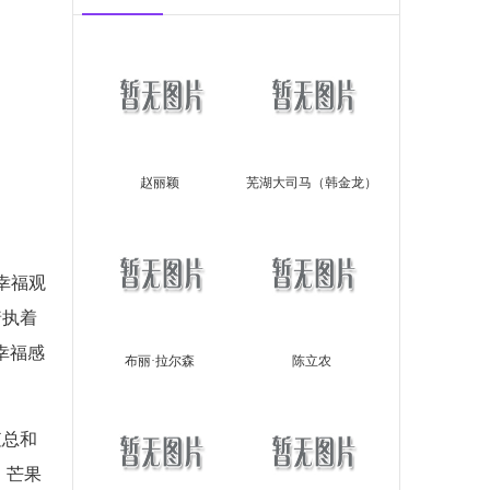
赵丽颖
芜湖大司马（韩金龙）
幸福观
着执着
幸福感
布丽·拉尔森
陈立农
值总和
、芒果