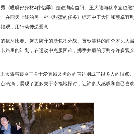
秀《哎呀好身材4伴侣季》走进湖南益阳。王大陆与蔡卓宜也继
时，在同天上线的另一档《甜蜜的任务》综艺中王大陆和蔡卓宜
幸福观，用行动传递爱意。
足的拔河比赛、努力防守的沙包积分战、贡献笑料的雨伞木头人
耗卡路里的计划，在运动中克服困难，携手并肩的原则令许多观
节”王大陆与蔡卓宜关于爱真诚又勇敢的表达则成了很多人的泪点
点点滴滴，展现了更多关于幸福地探讨，让许多人感叹和自己喜