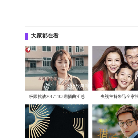
大家都在看
极限挑战20171103期插曲汇总
央视主持朱迅全家