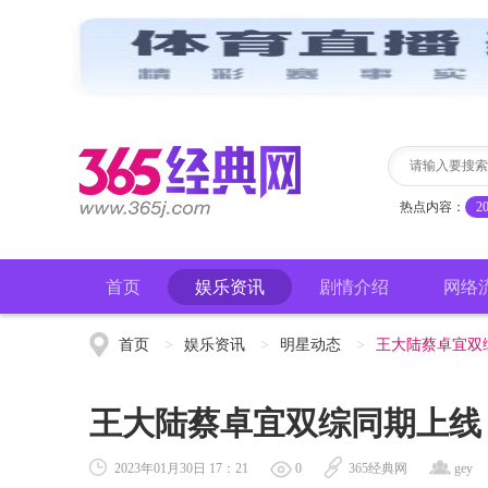
热点内容：
2
首页
娱乐资讯
剧情介绍
网络
首页
>
娱乐资讯
>
明星动态
>
王大陆蔡卓宜双
王大陆蔡卓宜双综同期上线
2023年01月30日 17：21
0
365经典网
gey