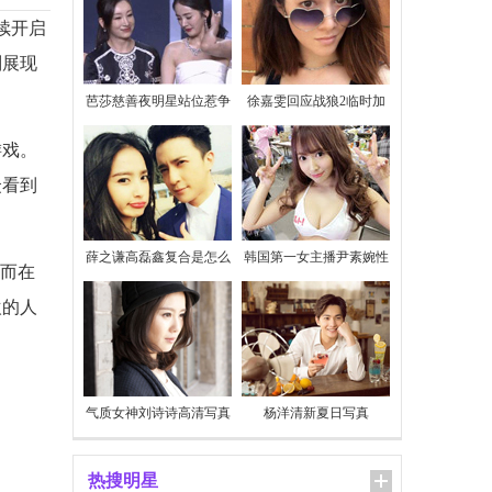
续开启
则展现
芭莎慈善夜明星站位惹争
徐嘉雯回应战狼2临时加
议
价
游戏。
众看到
薛之谦高磊鑫复合是怎么
韩国第一女主播尹素婉性
。而在
回事
感私照
欢的人
气质女神刘诗诗高清写真
杨洋清新夏日写真
热搜明星