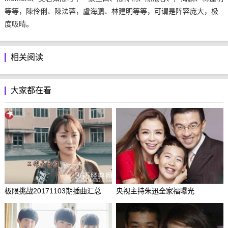
等等，陳伶俐、陳法蓉，盧海鵬、林建明等等，可谓是阵容庞大，极
度吸晴。
相关阅读
大家都在看
极限挑战20171103期插曲汇总
央视主持朱迅全家福曝光