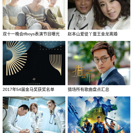
双十一晚会tfboys表演节目曝光
赵本山爱徒丫蛋王金龙离婚
2017年54届金马奖获奖名单
猎场所有歌曲盘点汇总