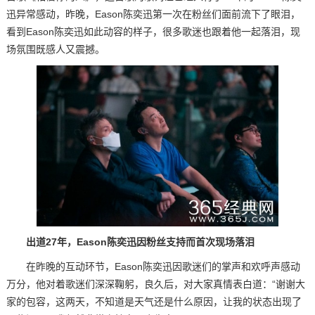
迅异常感动，昨晚，Eason陈奕迅第一次在粉丝们面前流下了眼泪，
看到Eason陈奕迅如此动容的样子，很多歌迷也跟着他一起落泪，现
场氛围既感人又震撼。
出道27年，Eason陈奕迅因粉丝支持而首次现场落泪
在昨晚的互动环节，Eason陈奕迅因歌迷们的掌声和欢呼声感动
万分，他对着歌迷们深深鞠躬，良久后，对大家真情表白道：“谢谢大
家的包容，这两天，不知道是天气还是什么原因，让我的状态出现了