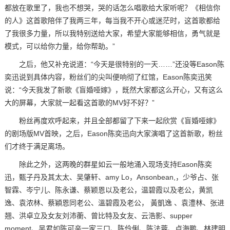
都放在歌里了，我也不想哭，哭的话怎么唱歌给大家听呢？《相信你
的人》这首歌陪伴了我两三年，每当我不开心或迷茫时，这首歌都给
了我很多力量，所以我特别送给大家，希望大家能够相信，勇气就是
模式，可以给你力量，给你帮助。”
之后，他又补充说道：“今天是很特别的一天……”还没等Eason陈
奕迅说到具体内容，粉丝们的尖叫便响彻了红馆，Eason陈奕迅笑
说：“今天我发了新歌《盲婚哑嫁》，既然大家都这么开心，又有这么
大的屏幕，大家就一起看这首歌的MV好不好？”
粉丝再度欢呼起来，并且全部都留了下来一起欣赏《盲婚哑嫁》
的剧场版MV首映，之后，Eason陈奕迅向大家演唱了这首新歌，粉丝
们才终于满足离场。
除此之外，这两晚的群星如云一般地涌入现场支持Eason陈奕
迅，甄子丹及其太太、吴肇轩、amy Lo，Ansonbean,，少爷占、张
智霖、岑宁儿、陈永谦、蔡颖恩以及老公，温碧霞以及老公，黄凯
逸、袁浓林、蔡穎恩同老公、溫碧霞及老公， 黃凱逸 、袁澧林、张进
翘、洪卓立及女友刘沛蘅、曾比特及女友、云浩影、supper
moment、吴君如陈可辛一家三口、陈伶俐、陈法蓉、卢海鹏、林建明