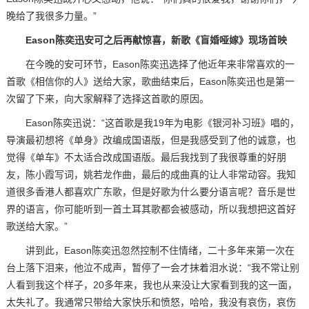
晚给了我很多力量。”
Eason陈奕迅安可之后再献惊喜，新歌《盲婚哑嫁》现场首映
在今晚的安可环节，Eason陈奕迅选择了他近年来非常喜欢的一
首歌《相信你的人》送给大家，歌曲结束后，Eason陈奕迅也是第一
次留了下来，向大家解释了选择这首歌的原因。
Eason陈奕迅说：“这首歌是我19年为电影《银河补习班》唱的，
导演最初想将《单身》改编成国语版，但是我感受到了他的诚意，也
觉得《单车》不太适合改成国语版。最后我找到了我很尊重的好朋
友，陈小霞写词，姚若龙作曲，最后的成曲真的让人非常动容。我知
道很多香港人都喜欢广东歌，但是好歌为什么要分语言呢？音乐是世
界的语言，你可能听到一首土耳其歌都会被感动，所以我想把这首好
歌送给大家。”
讲到此，Eason陈奕迅忽然控制不住情绪，二十多年来第一次在
台上落下泪来，他泣不成声，暂停了一会才抹着泪水说：“我不常让别
人看到我这个样子，20多年来，我也从来没让大家看到我的这一面，
太失礼了。我通常只带给大家快乐和愤怒，哈哈，我没有哀伤，哀伤