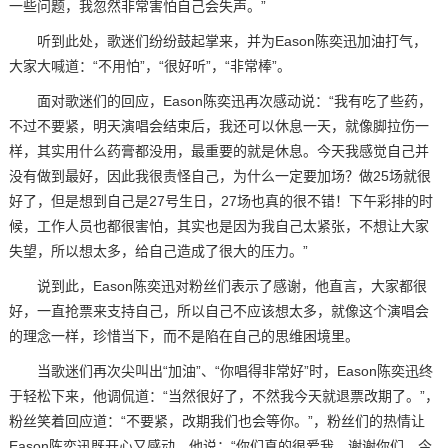
一些问题，我忽然非常害怕自己会失声。”
听到此处，歌迷们纷纷鼓起掌来，并为Eason陈奕迅加油打气，
大家大喊道：“不用怕”，“很好听”，“非常棒”。
面对歌迷们的回应，Eason陈奕迅再次感动说：“我有吃了些药，
不过不要紧，明天演唱会结束后，我还可以休息一天，就像脚拉伤一
样，其实用什么药膏都没用，最重要的就是休息。今天我感觉自己并
没有做到最好，因此我很责怪自己，为什么一定要加场？做25场就很
好了，但是想到自己是27号生日，27场也真的很不错！下午彩排的时
候，工作人员也都很害怕，其实也是因为我自己太紧张，不想让大家
失望，所以想太多，给自己造成了很大的压力。”
说到此，Eason陈奕迅对粉丝们表示了感谢，他直言，大家都很
好，一直抢票来支持自己，所以自己不应该想太多，就像这个演唱会
的理念一样，珍惜当下，而不是陷在自己的思维困境里。
当歌迷们再次尖叫出“加油”、“你唱得非常好”时，Eason陈奕迅终
于轻松下来，他调侃道：“当然很好了，不然我今天就退票改期了。”，
粉丝笑着回应道：“不要紧，改期我们也会等你。”，粉丝们的热情让
Eason陈奕迅既开心又感动，他说：“你们真的很爱我，谢谢你们，今