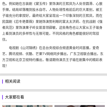
色。例如她在古装剧《黛玉传》里饰演的王熙凤为人处世圆滑、心狠
手辣，结局却落魄到投水自尽，人物处境性格前后的巨大差别，被王
子瑜充分的拿捏好，最终给大家呈现出一个印象深刻的王熙凤，而在
民国剧《忍冬艳蔷薇》里她饰演势利眼的富太太洪莉、在抗战剧《强
者风范》里饰演果子岭女匪首领薛敏，这些角色也让大家从王子瑜身
上看到演员的多样性与无限可能，不同风格的角色都能很好的驾驭
住。
电视剧《山河锦绣》在总台央视综合频道黄金时间首播，爱奇
艺、腾讯视频、优酷、芒果TV网络同步播出，广东卫视联合播出，东
方卫视和北京卫视特约播出，敬请期待演员王子瑜在剧集中的精彩表
现！
相关阅读
大家都在看