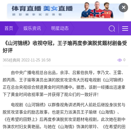
✕
首页
娱乐资讯
明星动态
《山河锦绣》收视夺冠，王子瑜再度参演脱贫题材剧备受
好评
365经典网 2022-11-25 16:58
0
由中央广播电视总台出品，余淳、吕紫伯执导，李乃文、王雷、
颜丙燕、王子瑜等演员出演的脱贫攻坚伟大历程电视剧《山河锦绣》
正在总台央视综合频道黄金时间热播中。据悉，该剧一经播出迅速拿
下了黄金时间收视率第一并获得了观众们的一致好评！
电视剧《山河锦绣》以群像视角讲述两代人前赴后继投身扶贫与
脱贫攻坚事业的励志故事，也是实力派演员王子瑜继《山海情》、
《在希望的田野上》后再度参演脱贫攻坚题材电视剧，此次她在剧中
饰演农村妇女黄艳丽。与她在《山海情》饰演的翠玲、《在希望的田