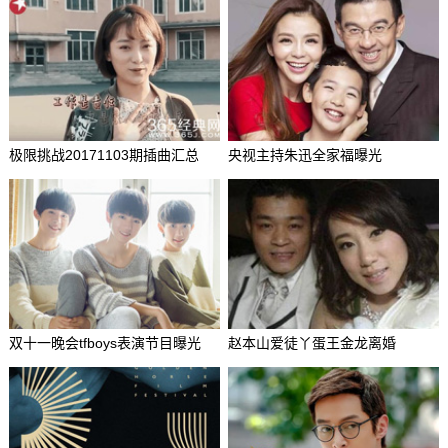
极限挑战20171103期插曲汇总
央视主持朱迅全家福曝光
双十一晚会tfboys表演节目曝光
赵本山爱徒丫蛋王金龙离婚