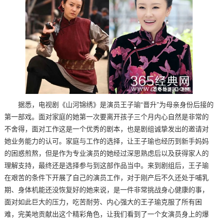
据悉，电视剧《山河锦绣》是演员王子瑜“晋升”为母亲身份后接的
第一部戏。面对家庭的她第一次要离开孩子三个月内心自然是非常的
不舍得，面对工作这是一个优秀的剧本，也是剧组诚挚发出的邀请对
她业务能力的认可。家庭与工作的选择，让王子瑜也经历到新手妈妈
的困惑煎熬，但是作为专业演员的她经过深思熟虑后以及获得家人的
理解支持，最终还是选择参与到这部作品当中。来到剧组后，王子瑜
在艰苦的条件下开展了自己的演员工作，对于刚产后不久还处于哺乳
期、身体机能还没恢复好的她来说，是一件非常挑战身心健康的事，
面对如此巨大的压力，吃苦耐劳、内心强大的王子瑜克服了所有困
难，完美地贡献出这个精彩角色，让我们看到了一个女演员身上的爆