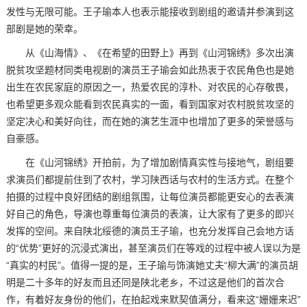
发性与无限可能。王子瑜本人也表示能接收到剧组的邀请并参演到这
部剧是她的荣幸。
从《山海情》、《在希望的田野上》再到《山河锦绣》多次出演
脱贫攻坚题材同类电视剧的演员王子瑜会如此热衷于农民角色也是她
出生在农民家庭的原因之一，热爱农民的淳朴、对农民的心存敬畏，
也希望更多观众能看到农民真实的一面，看到国家对农村脱贫攻坚的
坚定决心和美好向往，而在她的演艺生涯中也增加了更多的荣誉感与
自豪感。
在《山河锦绣》开拍前，为了增加剧情真实性与接地气，剧组要
求演员们都提前住到了农村，学习陕西话与农村的生活方式。在整个
拍摄的过程中良好团结的剧组氛围，让每位演员都能更安心的去表演
好自己的角色，导演也尊重每位演员的表演，让大家有了更多的即兴
发挥的空间。来自陕北绥德的演员王子瑜，也充分发挥自己会地方话
的“优势”更好的沉浸式演出，甚至演员们在等戏的过程中被人误以为是
“真实的村民”。值得一提的是，王子瑜与饰演她丈夫“柳大满”的演员胡
明是二十多年的好友而且还同是陕北老乡，不过这是他们的首次合
作，有着好友身份的他们，在拍起戏来默契值满分，看来这“姗姗来迟”