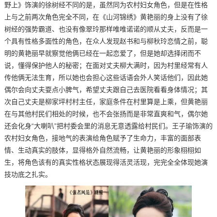
野上》饰演的徐树经不同的是，虽然同为农村妇女角色，但是在性格
上与之前两次角色完全不同，在《山河锦绣》黄艳丽的身上没有了徐
树经的强势霸道、也没有像翠玲那样唯唯诺诺的顺从丈夫，反而是一
个具有性格多面性的角色，在众人发现赵书和与柳秋玲恋情之前，聪
明的黄艳丽早就察觉他俩已经在一起恋爱了，但是她却选择闭而不
说，懂得保护他人的秘密；在面对丈夫柳大满时，因为村里经常有人
传他俩无法生育，所以她也会担心这些话语会外人笑话他们，因此她
偶尔会向丈夫耍点小脾气，希望丈夫跟自己去医院看看身体情况；其
次自己丈夫是柳家坪村村主任，家庭条件在村里算是上乘，但黄艳丽
在与其他村民们相处的时候，也不会张扬而是非常直爽和气，偶尔她
还会化身“大喇叭”把村委会里的消息无意透露给村民们。王子瑜饰演的
农村妇女角色，接地气的表演给角色赋予了生命力，丰富的面部表
情、生动真实的肢体，显得格外自然流畅，让黄艳丽的形象栩栩如
生，将角色该有的真实性格状态展现得活灵活现，完完全全体现她演
技功底之扎实。