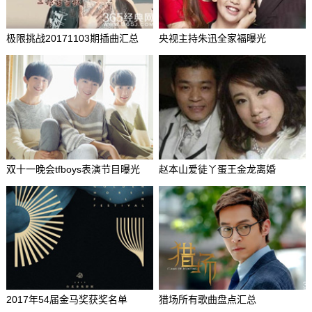
极限挑战20171103期插曲汇总
央视主持朱迅全家福曝光
双十一晚会tfboys表演节目曝光
赵本山爱徒丫蛋王金龙离婚
2017年54届金马奖获奖名单
猎场所有歌曲盘点汇总