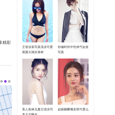
及歌词
多精彩
王智泳装写真清凉可爱
孙俪时尚中性帅气短发
展露火辣好身材
写真
美人鱼林允夏日清凉写
赵丽颖噘嘴卖萌可爱么
真大片曝光