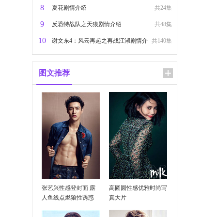
8
夏花剧情介绍
共24集
9
反恐特战队之天狼剧情介绍
共48集
10
谢文东4：风云再起之再战江湖剧情介
共140集
绍
图文推荐
张艺兴性感登封面 露
高圆圆性感优雅时尚写
人鱼线点燃狼性诱惑
真大片
？