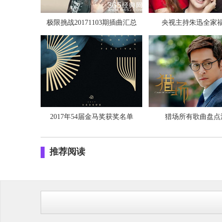
极限挑战20171103期插曲汇总
央视主持朱迅全家
2017年54届金马奖获奖名单
猎场所有歌曲盘点
推荐阅读