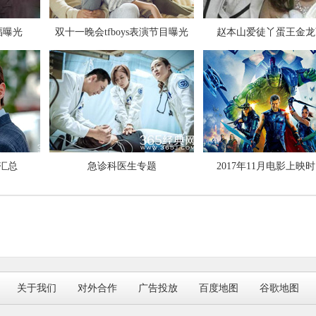
了
福曝光
双十一晚会tfboys表演节目曝光
赵本山爱徒丫蛋王金龙
汇总
急诊科医生专题
2017年11月电影上映
关于我们
对外合作
广告投放
百度地图
谷歌地图