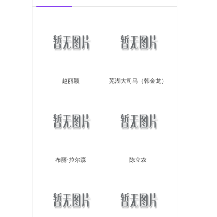
赵丽颖
芜湖大司马（韩金龙）
布丽·拉尔森
陈立农