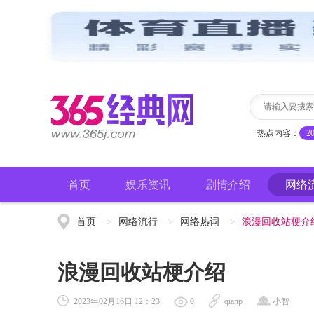
热点内容：
2
首页
娱乐资讯
剧情介绍
网络
首页
>
网络流行
>
网络热词
>
浪漫回收站梗介
浪漫回收站梗介绍
2023年02月16日 12：23
0
qianp
小智