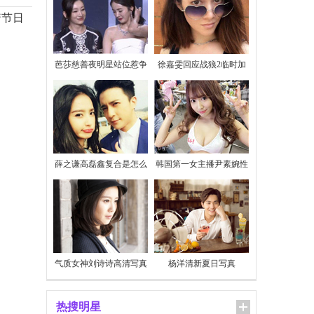
着节日
芭莎慈善夜明星站位惹争
徐嘉雯回应战狼2临时加
议
价
薛之谦高磊鑫复合是怎么
韩国第一女主播尹素婉性
回事
感私照
气质女神刘诗诗高清写真
杨洋清新夏日写真
热搜明星