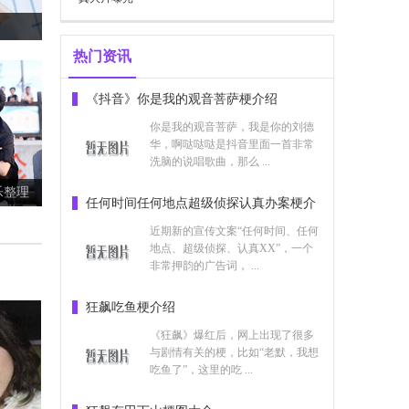
热门资讯
乐整理
《抖音》你是我的观音菩萨梗介绍
你是我的观音菩萨，我是你的刘德
华，啊哒哒哒是抖音里面一首非常
洗脑的说唱歌曲，那么 ...
任何时间任何地点超级侦探认真办案梗介
绍
像吗
近期新的宣传文案“任何时间、任何
地点、超级侦探、认真XX”，一个
非常押韵的广告词， ...
狂飙吃鱼梗介绍
《狂飙》爆红后，网上出现了很多
与剧情有关的梗，比如“老默，我想
吃鱼了”，这里的吃 ...
不下雨