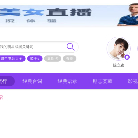
018年电影大全
歌手2
奥斯卡
春晚
陈立农
流行
经典台词
经典语录
励志荟萃
影视
绍