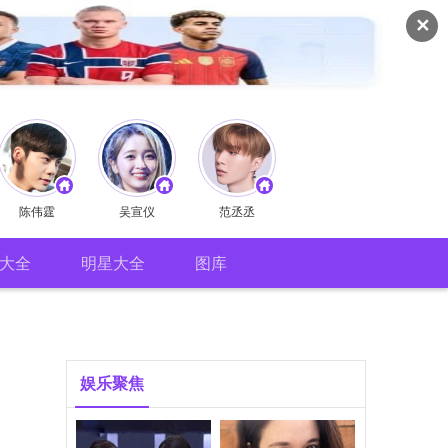
✕
陈伟霆
吴宣仪
范丞丞
大全
明星大全
图库
娱乐聚焦