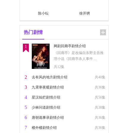
陈小纭
徐开骋
热门剧情
1
网剧回廊亭剧情介绍
《回廊亭》是改编自东野圭吾推
理小说《回廊亭杀人事件 ...
共12集
2
去有风的地方剧情介绍
共40集
3
九霄寒夜暖剧情介绍
共36集
4
星汉灿烂剧情介绍
共56集
5
少林问道剧情介绍
共38集
6
唐朝诡事录剧情介绍
共36集
7
楼外楼剧情介绍
共36集