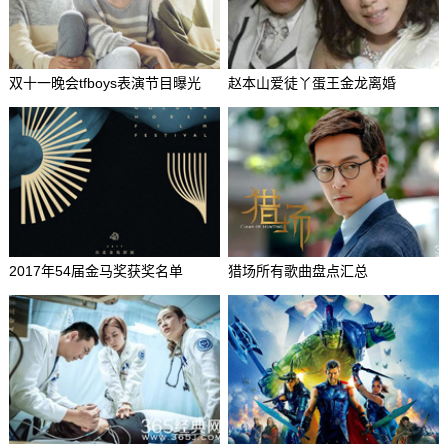
双十一晚会tfboys表演节目曝光
赵本山爱徒丫蛋王金龙离婚
2017年54届金马奖获奖名单
猎场所有歌曲盘点汇总