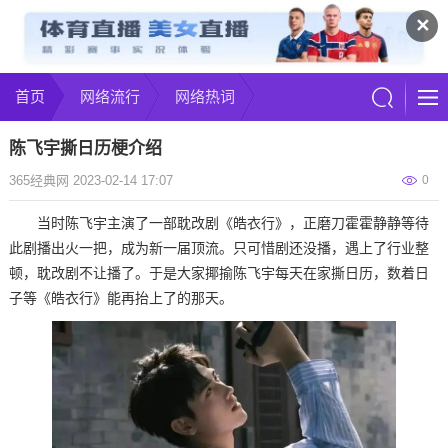
✕
首页
网络流行
网络热词
陈飞宇撕日历梗介绍
365经典网 2023-02-14 17:07
0
当时陈飞宇主演了一部耽改剧《皓衣行》，正磨刀霍霍静静等待
此剧播出火一把，成为新一届顶流。只可惜剧还没播，遇上了行业整
顿，耽改剧不让播了。于是大家揶揄陈飞宇每天在家撕日历，数着日
子等《皓衣行》能再抬上了的那天。