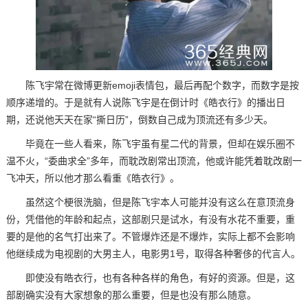
陈飞宇常在微博更新emoji表情包，最后再配个数字，而数字是按
顺序递增的。于是就有人说陈飞宇是在倒计时《皓衣行》的播出日
期，还说他天天在家“撕日历”，倒数自己成为顶流还有多少天。
毕竟在一些人看来，陈飞宇虽有星二代的背景，但却在娱乐圈不
温不火，“委曲求全”多年，而耽改剧常出顶流，他或许能凭着耽改剧一
飞冲天，所以他才那么看重《皓衣行》。
虽然这个梗很洗脑，但是陈飞宇本人可能并没有这么在意顶流身
份，凭借他的年龄和起点，这部剧只是试水，有没有水花不重要，重
要的是他的名气打出来了。不管爆炸还是不爆炸，实际上都不会影响
他继续成为电视剧的大男主人，电影男1号，取得各种奢侈的代言人。
即使没有皓衣行，也有各种各样的角色，有好的资源。但是，这
部剧确实没有大家想象的那么重要，但是也没有那么随意。