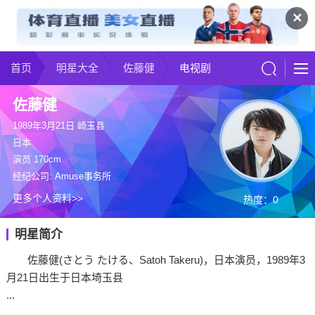
✕
首页
明星大全
佐藤健
电视剧
佐藤健
1989年3月21日 崎玉县
日本
演员 170cm
经纪公司: Amuse事务所
更多个人资料>>
热度：0
明星简介
佐藤健(さとう たける、Satoh Takeru)，日本演员，1989年3
月21日出生于日本埼玉县
...