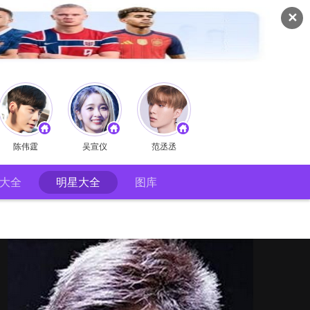
✕
陈伟霆
吴宣仪
范丞丞
大全
明星大全
图库