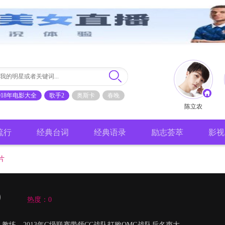
018年电影大全
歌手2
奥斯卡
春晚
陈立农
流行
经典台词
经典语录
励志荟萃
影视
片
）
热度：0
练，2013年G级联赛带领CC战队打败OMG战队后名声大