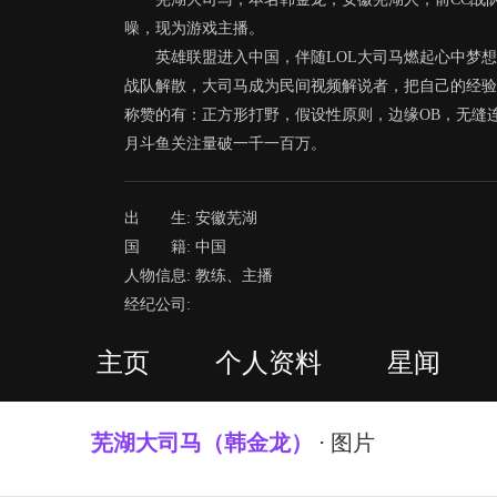
噪，现为游戏主播。
英雄联盟进入中国，伴随LOL大司马燃起心中梦想，
战队解散，大司马成为民间视频解说者，把自己的经验
称赞的有：正方形打野，假设性原则，边缘OB，无缝连E， 勺
月斗鱼关注量破一千一百万。
>>>
出 生: 安徽芜湖
国 籍: 中国
人物信息: 教练、主播
经纪公司:
主页
个人资料
星闻
芜湖大司马（韩金龙）
⋅ 图片