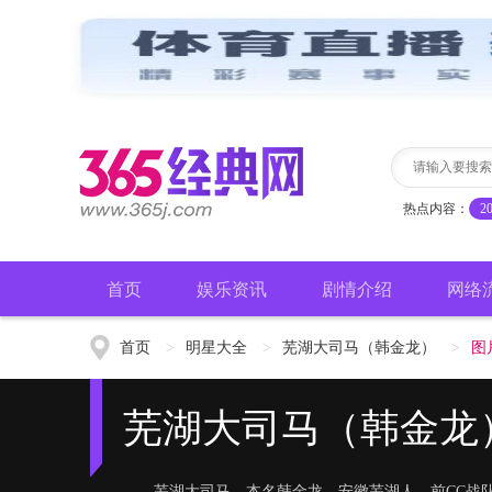
热点内容：
2
首页
娱乐资讯
剧情介绍
网络
首页
>
明星大全
>
芜湖大司马（韩金龙）
>
图
芜湖大司马（韩金龙
芜湖大司马，本名韩金龙，安徽芜湖人，前CC战队教