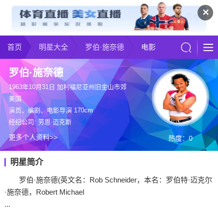
✕
首页
明星大全
罗伯·施奈德
电影
罗伯·施奈德
1963年10月31日 加利福尼亚州旧金山市郊
美国
演员、编剧、电影导演 170cm
经纪公司: 劳恩·迈克斯
更多个人资料>>
热度：0
明星简介
罗伯·施奈德(英文名：Rob Schneider，本名：罗伯特·迈克尔
·施奈德，Robert Michael
...